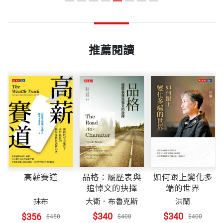
式，而人工智慧的發展究竟會將人類歷史帶往哪裡？
推薦閱讀
品格：履歷表與
如何跟上變化多
高薪賽道
追悼文的抉擇
端的世界
大衛．布魯克斯
洪蘭
抹布
$340
$340
$356
$400
$400
$450