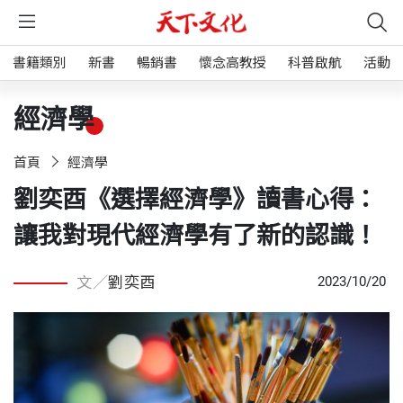
書籍類別
新書
暢銷書
懷念高教授
科普啟航
活動
經濟學
首頁
經濟學
劉奕酉《選擇經濟學》讀書心得：
讓我對現代經濟學有了新的認識！
文／
劉奕酉
2023/10/20