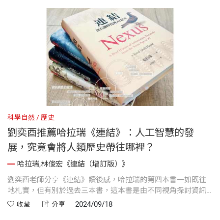
科學自然
歷史
人
見
劉奕酉推薦哈拉瑞《連結》：人工智慧的發
展，究竟會將人類歷史帶往哪裡？
哈拉瑞,林俊宏《連結（增訂版）》
工
劉奕酉老師分享《連結》讀後感，哈拉瑞的第四本書一如既往
劉
觀
地札實，但有別於過去三本書，這本書是由不同視角探討資訊
拉
力
網路的變遷對人類社會的影響；連同前三本書共同建構出更立
閱
2024/09/18
收藏
分享
爭
體的歷史觀。資訊網路，是指人類對於資訊理解與傳播的方