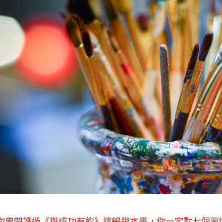
你曾閱讀過《與成功有約》這暢銷本書，你一定對七個習