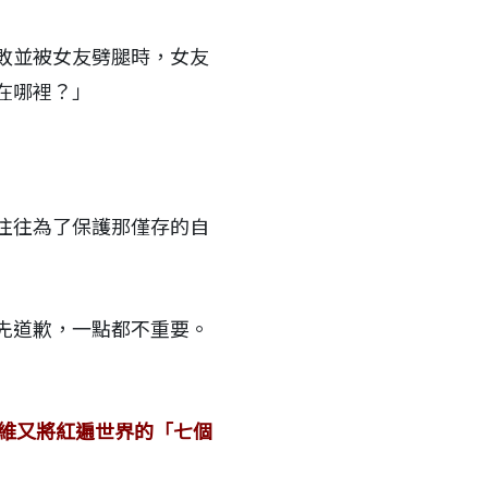
敗並被女友劈腿時，女友
在哪裡？」
往往為了保護那僅存的自
先道歉，一點都不重要。
柯維又將紅遍世界的「七個