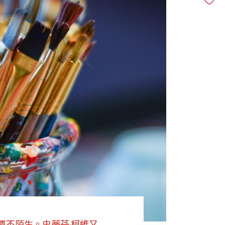
慣不陌生。史蒂芬‧柯維又