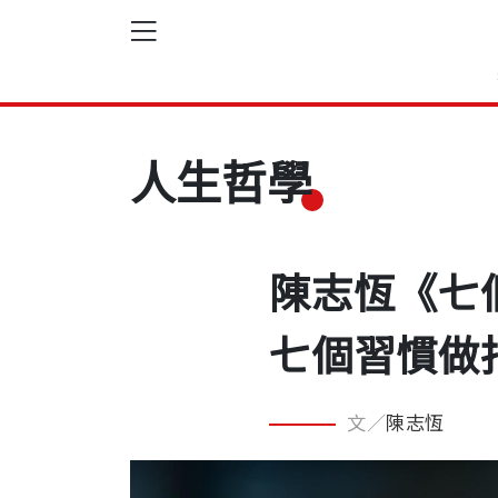
人生哲學
陳志恆《七
七個習慣做
文／
陳志恆