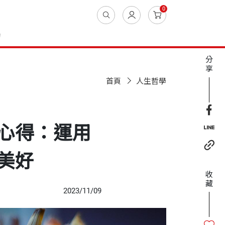
0
動
分
享
首頁
人生哲學
心得：運用
美好
收
藏
2023/11/09