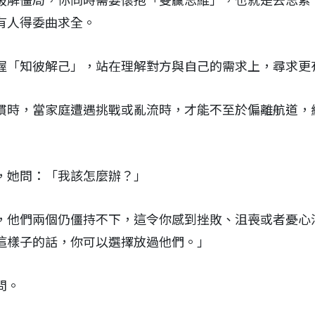
破解僵局，你同時需要懷抱「雙贏思維」，也就是去思索
有人得委曲求全。
握「知彼解己」，站在理解對方與自己的需求上，尋求更
慣時，當家庭遭遇挑戰或亂流時，才能不至於偏離航道，
，她問：「我該怎麼辦？」
，他們兩個仍僵持不下，這令你感到挫敗、沮喪或者憂心
這樣子的話，你可以選擇放過他們。」
問。