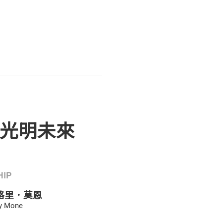
光明未來
HIP
格里．莫恩
y Mone