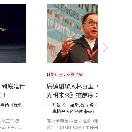
科學自然
機器人
用AI嗎？《我們與機
黃仁勳說的「通用機器
開 AI 真相！
麼？這本書早就預告了
格里．莫恩,張嘉倫《我們
丹妮拉．羅斯,葛瑞格里．莫
》
與機器人的光明未來》
I」，距離具備全面人類智
黃仁勳多次強調通用機器人將重
一段距離。《我們與機器人
貌，《我們與機器人的光明未來