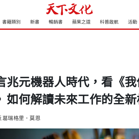
書籍類別
新書
暢銷書
蘋果之道
科普啟航
活動
言兆元機器人時代，看《我
》如何解讀未來工作的全新
斯
,
葛瑞格里．莫恩