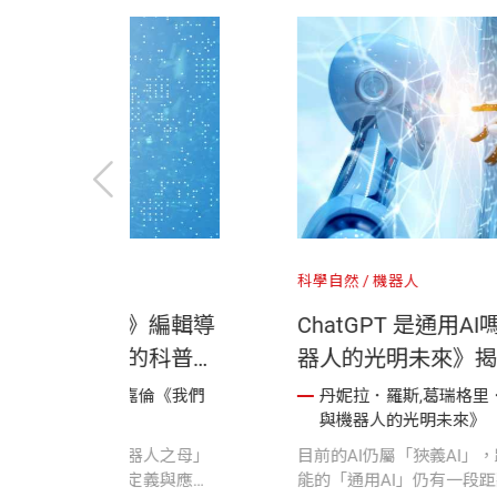
然
機器人
科學自然
機器
電機教授羅仁權推薦《我們與機
《我們與機
的光明未來》：人類始終掌握著
讀：不只是
系統的控制權，我們應擅於發揮人
作，更是一
妮拉．羅斯,葛瑞格里．莫恩,張嘉倫《我們
丹妮拉．羅
機器人的光明未來》
與機器人的
具的創新創意能力
的未來之書
灣大學電機系名譽教授羅仁權撰文推薦
《我們與機器
與機器人的光明未來》，深入淺出介紹AI
丹妮拉・羅斯