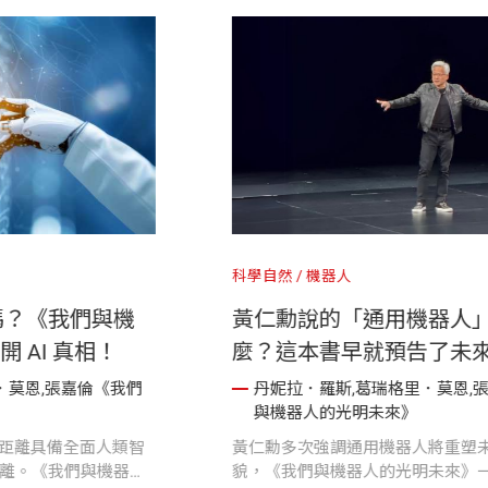
人
科學自然
機器人
器人的光明未來》編輯導
ChatGPT 是通
一本關於機器人的科普著
器人的光明未來》揭
部融合科技、想像與倫理
斯,葛瑞格里．莫恩,張嘉倫《我們
丹妮拉．羅斯,葛瑞
光明未來》
與機器人的光明未來
！
人的光明未來》由「機器人之母」
目前的AI仍屬「狹義A
撰寫，深入探討機器人定義與應
能的「通用AI」仍有