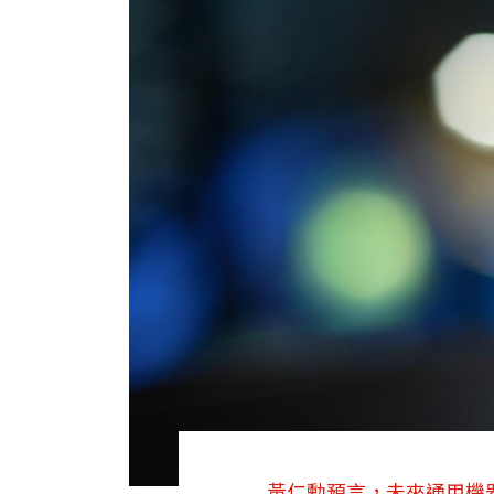
黃仁勳預言，未來通用機