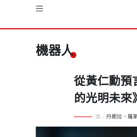
機器人
從黃仁勳預
的光明未來
文／
丹妮拉．羅