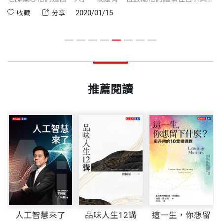
的
夢想前進的良師益友，以及曾有一份可以應用所學的實習工
2020/01/15
收藏
分享
違
作。
現
意
推薦閱讀
人工智慧來了
品味人生12講
這一生，你想留