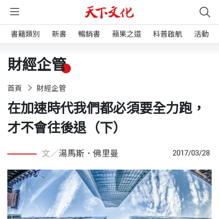
書籍類別
新書
暢銷書
蘋果之道
科普啟航
活動
財經企管
首頁
財經企管
在加速時代我們都必須要全力跑，
才不會往後退（下）
文／
湯馬斯．佛里曼
2017/03/28