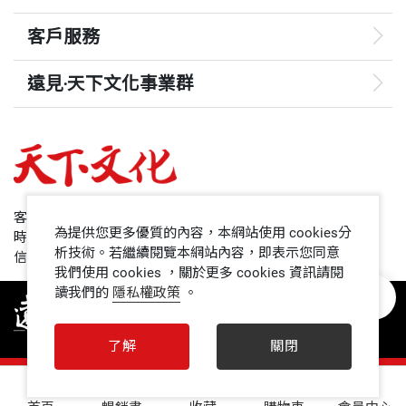
客戶服務
遠見‧天下文化事業群
遠見
哈佛商業評論
50+
客服專線：+886 2 2662-0012
為提供您更多優質的內容，本網站使用 cookies分
時間：週一~週五9:00~12:30;13:30~17:00
領導影響力學院
析技術。若繼續閱覽本網站內容，即表示您同意
信箱：service@cwgv.com.tw
我們使用 cookies ，關於更多 cookies 資訊請閱
讀我們的
隱私權政策
。
1號課堂
未來親子
了解
關閉
人文空間
0