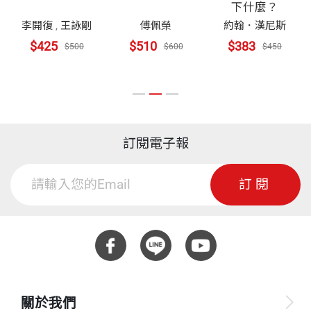
下什麼？
李開復
,
王詠剛
傅佩榮
約翰．漢尼斯
$425
$510
$383
$500
$600
$450
訂閱電子報
訂閱
關於我們