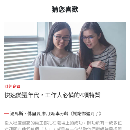
猜您喜歡
財經企管
財
快速變遷年代，工作人必備的4項特質
如,
湯馬斯．佛里曼,廖月娟,李芳齡《謝謝你遲到了》
投入程度最高的員工都把在職場上的成功，歸功於有一或多位
賈
減
老師關心他們這個「人」，或是有一位鼓勵他們繼續往目標與
玩