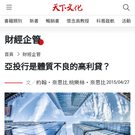
書籍類別
新書
暢銷書
懷念高教授
科普啟航
活動
財經企管
首頁
財經企管
亞投行是體質不良的高利貸？
文／
約翰・奈思比
,
桃樂絲・奈思比
2015/04/27