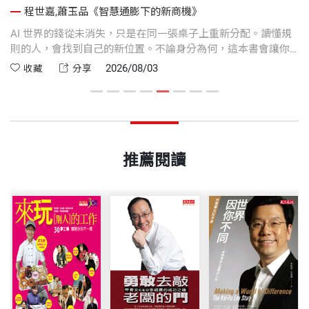
程世嘉,蕭玉品《智慧通膨下的新商機》
或
AI 世界的錢從未消失，只是在同一張桌子上重新分配。讀懂規
我
架
則的人，會找到自己的新位置。不論身分為何，這本書會讓你
不
方
看清如何在這場智慧通膨的浪潮裡，準備好用什麼能力讓自己
值
2026/08/03
收藏
分享
並
不被AI浪潮淹沒，並且趁勢而起。
往
與
在
改
推薦閱讀