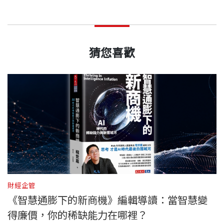
猜您喜歡
財經企管
財
《智慧通膨下的新商機》編輯導讀：當智慧變
得廉價，你的稀缺能力在哪裡？