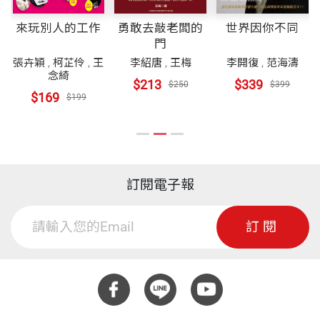
來玩別人的工作
勇敢去敲老闆的
世界因你不同
門
張卉穎
,
柯芷伶
,
王
李紹唐
,
王梅
李開復
,
范海濤
念綺
$213
$339
$250
$399
$169
$199
訂閱電子報
訂閱