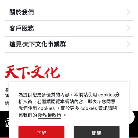
關於我們
客戶服務
遠見‧天下文化事業群
遠見
哈佛商業評論
50+
客服專線：+886 2 2662-0012
為提供您更多優質的內容，本網站使用 cookies分
時間：週一~週五9:00~12:30;13:30~17:00
領導影響力學院
析技術。若繼續閱覽本網站內容，即表示您同意
信箱：service@cwgv.com.tw
我們使用 cookies ，關於更多 cookies 資訊請閱
讀我們的
隱私權政策
。
1號課堂
未來親子
了解
關閉