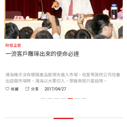
對於東征西討，建構商業帝國的台灣企業家，我的確
曾至二十餘國採訪，訪問超過三百位國際領袖、企業
出版社
天下文化
佩服，享受過他們的智語珠璣，感受「江山代有人才
CEO及知名學者。
第３章：制霸就是做自己
出」的他們。台灣外交橫逆，企業必須在兩岸、兩黨
誰的約都可爽／強人鐵腕，民心所歸／舊沙發﹒水泥
（現在又得算上美國的川普）夾縫中生存，他們不畏
著有《孫運璿傳》、《IC教父：張忠謀的策略傳
裝幀
軟皮精裝
地﹒談話有密度／令媒體心驚的霸主／制霸就是做自
挫折、奮力前進，絕對可以擔得上「英雄」兩字。例
奇》、《迎戰風暴──劉兆玄內閣的關鍵478天》等
己／每天工作15小時／高科技教父愛紙本／獨家修練
財經企管
財
如以前的王永慶，現在的郭台銘、張忠謀。
書。《孫運璿傳》獲1989年國家文藝獎傳記文學類
英文
一流客戶雕琢出來的使命必達
開本
14.8×21cm
獎。歷年報導曾獲金鼎獎、吳舜文新聞獎、亞洲平面
進階觀察：鴻海股東會實錄
我和郭台銘成長於同樣年代，台灣的三、四年級生絕
媒體公共服務獎。
大部分都成長於清寒，百無聊賴絕對不是青春的代名
不
鴻海幾乎沒有哪個產品是領先進入市場，但是等其他公司培養
儘
第４章：獨裁有理，嚴格無罪
印刷規格
黑白
出這個市場時，鴻海以大軍切入，眾廠商就只能投降。
深
詞，貧窮、戰爭的陰影，物質缺乏，不管小確幸、大
台灣來的老闆會吹牛／化繁為簡的領導，三局三合三
Alice Yang is a senior advisor of Commonwealth-Glo
2017/04/27
收藏
分享
確幸都是遙遠的夢想，因為現實很骨感，大學畢業後
才／比解放軍更有效率／鯊魚一咬再咬／太陽式管
bal magazine group, a professor at Shantou Universi
急惶惶地找工作，大學學費已經是父母東湊西拼，親
ISBN
9789864791941
理：1000人向我報告／罰站、挨罵、諷刺、消遣／領
ty, China, and has had a distinguished career in journ
戚半資助來的。
導人要令人畏懼／挖人有霸氣
alism.
頁數
384