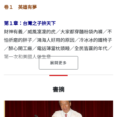
台灣企業首次入主日本百年品牌，終於，不必再靠先
卷１ 英雄有夢
進國家技術轉移，而要在日本崢嶸頭角。
第１章：台灣之子拚天下
鴻海，歷經43年不懈奮鬥，從10萬元起家往10兆營
財神有義／威風凜凜的虎／大家都穿麵粉袋內褲／不
業額邁進。面對突飛猛進的科技發展，機器人、雲
怕折磨的胖子／鴻海人好用的原因／冷冰冰的鐵椅子
端、大數據隱然是未來新主流，愈來愈龐大的鴻海集
／醉心開工廠／電話簿當枕頭睡／全民皆贏的年代／
團將如何彈性靈活、迅猛出擊？
第一次和美國人做生意
本書帶你一次看懂郭台銘的「力、霸、狠」，破解這
第２章：他堅持，破壞式創新
位白手起家的台灣之光，如何從世界地圖中的偏遠一
英雄難為
楊艾俐 作者
代工起家，創新拓業／以破壞撼動產業／沒有創新不
出版日期
2017/04/28
角勝出，與國際頂尖品牌、百年企業競爭！
資深媒體人。政治大學新聞系畢業、美國華盛頓大學
書摘
叫企業家／200頭豬，30萬顆雞蛋／不成長就等死／
楊艾俐
教育傳播碩士，曾任《天下雜誌》總主筆、英國利物
智慧專利大戰／低價、好用、便利／從模具到Foxbot
書號
BCB613
浦大學經濟史研究員、美國華盛頓教育研究會研究
／撕開市場的缺口／鴻海的四流人才／細水長流的獲
30多年來，我訪問了300多位國際及台灣政經領袖，
員，現任廣東汕頭大學教授。從事新聞實務三十年，
利