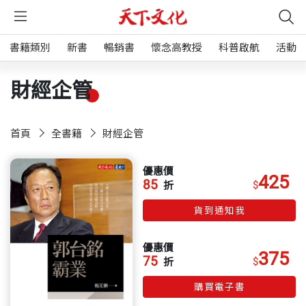
書籍類別
新書
暢銷書
懷念高教授
科普啟航
活動
財經企管
首頁
全書籍
財經企管
優惠價
425
85
$
折
貨到通知我
優惠價
375
75
$
折
購買電子書