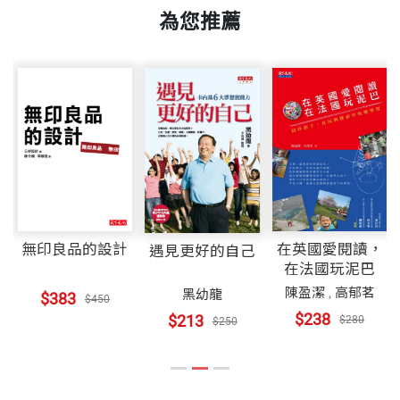
最好是找份穩定工作，拿薪水、任公職，郭台銘和一
進階觀察：郭董的雲端管理
為您推薦
She is the author of best-selling The Biography of Mr
般人不同，選擇創業，而且不甘於只做中小企業，做
Yun-Suan Sun and has won numerous awards and s
單一種產品，他要與國際上的百年企業，頂尖品牌競
第５章：栽植蘋果樹於中國
重量
685
cholarships, including the National Literature Award.
爭，都要做第一，從世界地圖中的偏遠一角勝出，這
我最近的形象不太好／明年我們一起見總書記／鄉下
位拚天下的台灣之子，的確是英雄。。
小子出國進修／員工成長，公司才會成長／13連跳事
She has interviewed over 300 political and business l
件／鐵皮屋裡90天／打造下一代未來科技／別讓郭台
eaders worldwide.
英雄有夢，翻轉夏普
銘跑了
2016年，郭台銘經過4年多不屈不撓的努力，完成了
卷２ 回眸鴻夏戀
無印良品的設計
在英國愛閱讀，
遇見更好的自己
30多年的夢想—鴻海購併了夏普—連歷年來對他頗有
在法國玩泥巴
微詞的本土企業家也不得不佩服，台灣企業首次入主
陳盈潔
,
高郁茗
第６章：學習百年企業
黑幼龍
$383
$450
日本知名品牌。台灣不再只靠日本技術轉移，而要在
$238
$213
$280
從歷史走來的堺市／命運乖戾，一歲被棄／流著汗水
$250
日本崢嶸頭角了。
的天才／創造讓別人模仿的東西／自由開放才能發明
／無心插柳柳成蔭／勇氣是生活價值所在／創辦人要
日本人也對英雄有所期待，希望他效法日產（Nissa