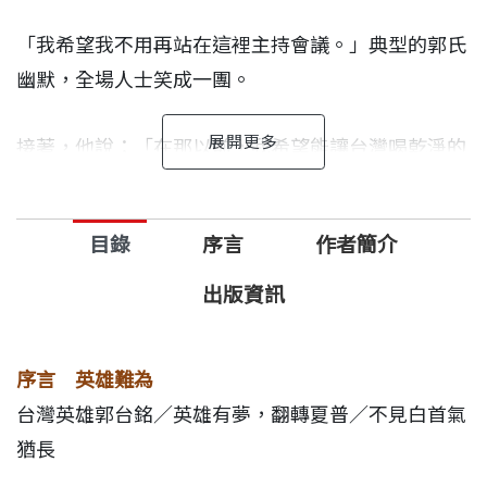
「我希望我不用再站在這裡主持會議。」典型的郭氏
幽默，全場人士笑成一團。
接著，他說：「在那以前，我希望能讓台灣喝乾淨的
水、吃乾淨的食物、呼吸乾淨的空氣。我希望帶給台
灣一個更好的社會，如北歐小國。」
目錄
序言
作者簡介
七歲定終生，郭台銘從小跟著外祖母到附近的市場，
出版資訊
向菜販殺價，長大後，他以Low Cost Terry出名，不
但橫掃世界電子業，也讓消費者有價廉物美的電子產
序言 英雄難為
品可用。
台灣英雄郭台銘／英雄有夢，翻轉夏普／不見白首氣
猶長
2016年，他入主夏普，被喻為日本第三次開國。也是