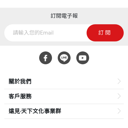
造時鐘，而非報時
n）的黎巴嫩裔總經理高恩重整日產一樣，整頓沉痾
訂閱電子報
已久的夏普。《日經新聞》票選郭台銘為今年最受矚
進階觀察：日本的美麗與哀愁
目的日本五位企業家之一，而在鴻海入主夏普後的半
訂閱
年內，夏普已經有了盈餘，2016年10到12月，實現
第７章：從Ａ＋墜落的企業
純益為兩億日圓，營業利益188億日圓，比郭台銘原
夏普失敗學／成功之中埋著毀滅的因子／曾經風光無
先的承諾（2到4年夏普轉盈）的時間還提早。
限／堺工廠無人能及的第一／三星傷人傷己／要記
住，你是凡人啊！／成功者的行動慣性／加拉巴哥症
從2008年金融危機後，鴻海股價不如理想，幾次郭台
候群／團隊默契不再有效
關於我們
銘在股東會上向股東鞠躬道歉，尤其是對著拿退休金
買自家股票的老先生、老太太們；也多次發下豪語：
第８章：降魔殿裡的高管
客戶服務
股價不到200元，絕不退休！強人道歉，既是提醒自
一家台灣廠商導致的夏普崩壞／供應鏈唇亡齒寒／王
己，也在提醒別人監督自己。
遠見‧天下文化事業群
者基多拉式經營／病急亂投醫，自救無效／章魚自食
以求生／百年品牌首次易人
遠見
他的英雄層面不僅表現在經營競爭，也在公益上，立