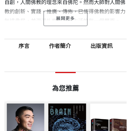
自創，人間佛教的理念來自佛陀。然而大師對人間佛
教的創新、實踐、推廣、傳佈，已使得佛教的影響力
無遠弗屆，並深深扎根在現代生活的每一個層面。
本書是星雲大師對人間佛教的完整詮釋，是實踐教法
序言
作者簡介
出版資訊
的藍圖，層面涵蓋現代公民所追求的自由、民主、平
等；幸福生活不可或缺的倫理、道德、立身、群我、
資用、情愛、財富、福壽、健康、善緣……，引導我
出版者的話
星雲大師 作者
出版日期
2012/07/31
們認識自我，肯定自我，進而依靠自我，實現自我，
江蘇江都人，曾參學金山、焦山、棲霞等禪淨律學諸
另一個年代，另一種呼喚
從「未覺悟的佛──眾生」，變成「已覺悟的眾生─
大叢林。
為您推薦
─為什麼推出「前進的思索」十位自選集
─佛」，在人間走出一條增進幸福人生的成就之路。
書號
BGB340
一九四九年春來台，一九五三年創宜蘭念佛會，奠定
-----高希均
弘法事業的基礎。
出版社
天下文化
(一)