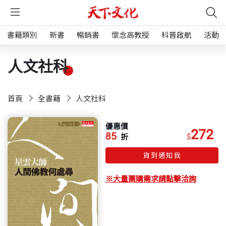
書籍類別
新書
暢銷書
懷念高教授
科普啟航
活動
人文社科
首頁
全書籍
人文社科
優惠價
272
85
$
折
貨到通知我
※大量團購需求請點擊洽詢