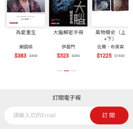
一九六七年創建佛光山，以人間佛教為宗風，致力推
動佛教教育、文化、慈善、弘法事業。先後在世界各
「天下文化」以傳播進步觀念自許的出版社，走過了
裝幀
平裝
地創建近三百所道場，又創辦多所美術館、圖書館、
三十年，出版了二千餘種書。這使我們自己也驚喜，
出版社、書局、雲水醫院、佛教學院，暨興辦西來、
因為經營的資金全靠自己，所有的收入來自讀者，社
為愛重生
大腦解密手冊
萬物簡史（上
開本
14.8x21cm
+下）
佛光、南華、南天及光明大學等。
會上有逆耳的忠言：「害一個人叫他從事出版」。
謝國樑
伊葛門
比爾．布萊森
$383
$323
$1225
$450
$380
$1550
一九七○年後，相繼成立「大慈育幼院」、「仁愛之
創立於一九八二年，那是一個意氣奮發、急起直追的
印刷規格
黑白
家」，收容撫育孤苦無依之幼童、老人，及從事急難
年代；知識飢渴向外學習的年代；那也是一個政治上
救濟等福利社會。一九七七年成立「佛光大藏經編修
威權，黨外運動萌芽發展的年代；那更是個人生命力
委員會」，編纂《佛光大藏經》、《佛光大辭典》。
施展與冒險的年代。回望那段歷史，真是台灣快步前
ISBN
9789862169889
並出版《中國佛教經典寶藏精選白話版》，編著《佛
進的黃金時期。
訂閱電子報
光教科書》、《佛教叢書》、《百年佛緣》、《貧僧
頁數
273
二○一二年的台灣已進入另一個年代─前進中產生了
訂閱
有話要說》等。
迷惘，改變中遇到了土石流。