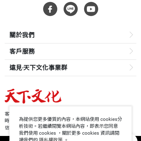
二○一七年五月發表《星雲大師全集》，共三百六十
重量
469
四小龍「經濟奇蹟」中的台灣，在全球競爭力排名中
五冊，收錄畢生著作。
仍位居前十名，但面對世界政經的急劇變化，台灣的
大師弘揚人間佛教，以地球人自居，對於：同體與共
應對與調適不夠快，不夠準，十多年來一直陷入困
關於我們
生、平等與和平、環保與心保、幸福與安樂等理念多
局。
所發揚，於一九九一年成立「國際佛光會」，被推為
客戶服務
一九八六年民進黨成立後，台灣民主浪潮一波又一波
總會會長，實踐「佛光普照三千界，法水長流五大
遠見‧天下文化事業群
─包括一九九六李登輝當選首屆民選總統，二○○○
洲」的理想。
年民進黨的陳水扁執政，開創了民主史上第一次的政
遠見
黨輪替。
哈佛商業評論
台灣民主的「寧靜革命」帶給全民莫大的驕傲，但也
50+
客服專線：+886 2 2662-0012
為提供您更多優質的內容，本網站使用 cookies分
同時帶來了不寧靜的折騰。幸有二○○八年馬英九的
時間：週一~週五9:00~12:30;13:30~17:00
領導影響力學院
析技術。若繼續閱覽本網站內容，即表示您同意
信箱：service@cwgv.com.tw
當選，打破了兩岸僵持，否則「自我鎖國」的後果，
我們使用 cookies ，關於更多 cookies 資訊請閱
更使台灣被拋在世界舞台之外。
讀我們的
隱私權政策
。