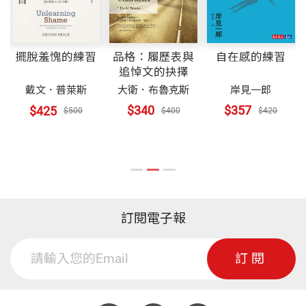
品格：履歷表與
自在感的練習
擺脫羞愧的練習
追悼文的抉擇
大衛．布魯克斯
岸見一郎
戴文．普萊斯
$340
$357
$425
$400
$420
$500
訂閱電子報
訂閱