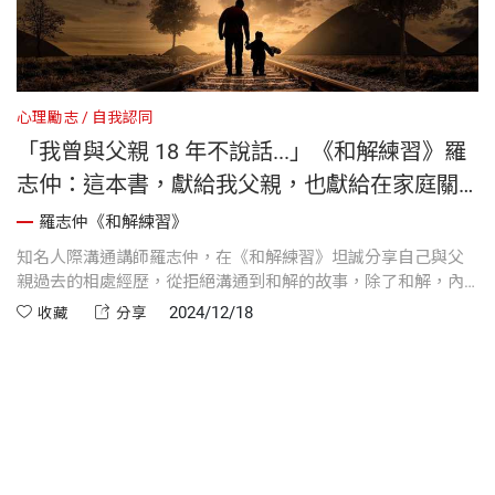
心理勵志
自我認同
教
「我曾與父親 18 年不說話...」《和解練習》羅
志仲：這本書，獻給我父親，也獻給在家庭關
係中受苦的你
羅志仲《和解練習》
方
知名人際溝通講師羅志仲，在《和解練習》坦誠分享自己與父
羅
的
親過去的相處經歷，從拒絕溝通到和解的故事，除了和解，內
要
成
文也花了許多篇幅在近年頗受關注的「長照」議題上，父親人
2024/12/18
收藏
分享
生的最後 8 年，有 2 年住在家裡，6 年住在養護中心。羅志仲
真誠說，「那段照顧、相處的歷程對我而言，刻骨銘心。」