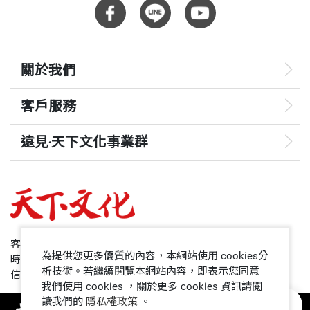
關於我們
客戶服務
遠見‧天下文化事業群
遠見
哈佛商業評論
50+
客服專線：+886 2 2662-0012
為提供您更多優質的內容，本網站使用 cookies分
時間：週一~週五9:00~12:30;13:30~17:00
領導影響力學院
析技術。若繼續閱覽本網站內容，即表示您同意
信箱：service@cwgv.com.tw
我們使用 cookies ，關於更多 cookies 資訊請閱
讀我們的
隱私權政策
。
1號課堂