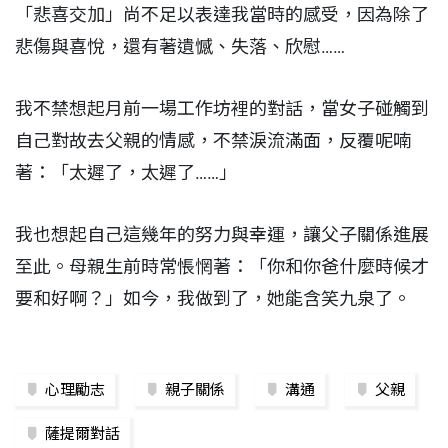
「悲喜交加」尚不足以表達我當時的感受，因為除了
悲傷與喜悅，還有著遺憾、失落、欣慰……
我不禁想起月前一場工作坊裡的對話，當女子碰觸到
自己對故去父親的情感，不禁淚流滿面，反覆呢喃
著：「太遲了，太遲了……」
我也想起自己這幾年的努力與幸運，讓父子關係進展
至此。母親生前時常悵惘著：「你和你爸什麼時候才
要和好啊？」如今，我做到了，她能含笑九泉了。
心理勵志
親子關係
溝通
父親
薩提爾對話