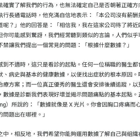
法確實了解我們的行為，也無法確定自己是否朝著正確方
執行長通電話時，他充滿自信地表示：「本公司沒有薪酬
道呢？」他的回答是：「相信我，我在這家公司待了將近
但你可能感到驚訝，我們經常聽到類似的言論，人們似乎
不禁讓我們提出一個常見的問題：「根據什麼數據？」
感到不適時，這只是看診的起點。任何一位稱職的醫生都
狀、病史與基本的健康數據，以便找出症狀的根本原因。
治療方案；而一位真正優秀的醫生還會安排後續追蹤，以
數據是診斷我們表現好壞並揭示問題痛點的基本起點。正如
 King）所說的：「數據就像是 X 光片。你會因胸口疼痛
的問題出在哪裡。」
之中，相反地，我們希望你能夠運用數據了解自己與組織