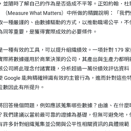
並隨時了解自己的作為是否造成不平等。正如約翰．杜爾（Jo
》
（Measure What Matters）中所做的精闢說明：
取一種嚴謹的、由數據驅動的方式，以推動職場公平，不
為同等重要，是獲得實際成效的必要條件。
一種有效的工具，可以提升組織績效。一項針對 179 
際將數據運用於商業決策的公司，其產出與生產力都明顯較高
該公司將此理念付諸實踐，分析超過一萬份績效評估資料
 Google 能夠精確辨識有效的主管行為，進而針對這
位數因此有所提升。
將回答幾個問題，例如應該蒐集哪些數據？由誰、在什麼
？我們建議以當前最可靠的證據為基礎，但無可避免地，
有許多針對組織蒐集並公開與公平性相關資訊的具體規範