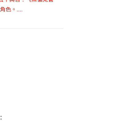
。....
：