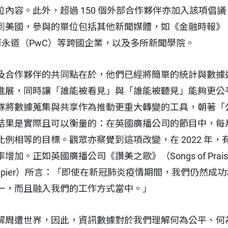
內容。此外，超過 150 個外部合作夥伴亦加入該項倡
國，參與的單位包括其他新聞媒體，如《金融時報》（Finan
與普華永道（PwC）等跨國企業，以及多所新聞學院。
及合作夥伴的共同點在於，他們已經將簡單的統計與數據
進展，同時讓「誰能被看見」與「誰能被聽見」能夠更公
隊將數據蒐集與共享作為推動更重大轉變的工具，朝著「
果是實際且可以衡量的：在英國廣播公司的節目中，每月平均有
例相等的目標。觀眾亦察覺到這項改變，在 2022 年，有
加。正如英國廣播公司《讚美之歌》（Songs of Pra
 Napier）所言：「即使在新冠肺炎疫情期間，我們仍然
一，而且融入我們的工作方式當中。」
解周遭世界，因此，資訊數據對於我們理解何為公平、何