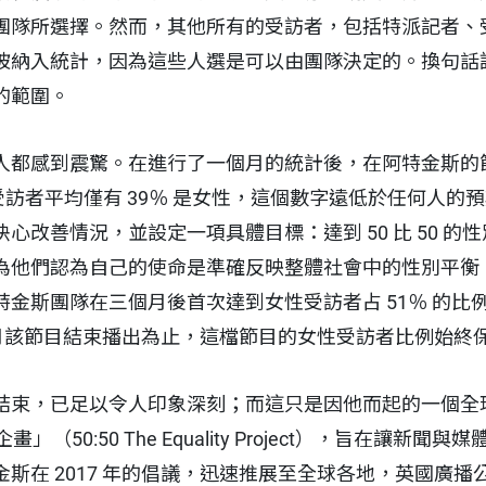
團隊所選擇。然而，其他所有的受訪者，包括特派記者、
被納入統計，因為這些人選是可以由團隊決定的。換句話
的範圍。
人都感到震驚。在進行了一個月的統計後，在阿特金斯的
ce）中，受訪者平均僅有 39％ 是女性，這個數字遠低於任何
心改善情況，並設定一項具體目標：達到 50 比 50 的
為他們認為自己的使命是準確反映整體社會中的性別平衡
斯團隊在三個月後首次達到女性受訪者占 51％ 的比例，當時
 4 月該節目結束播出為止，這檔節目的女性受訪者比例始終保
結束，已足以令人印象深刻；而這只是因他而起的一個全
企畫」（50:50 The Equality Project），旨在讓
斯在 2017 年的倡議，迅速推展至全球各地，英國廣播公司