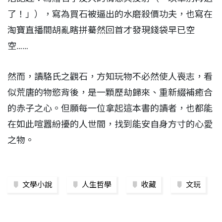
了！」），寫為買石被逼出的水磨殺價功夫，也寫在
淘寶直播間胡亂瞎拼驀然回首才發現錢袋早已空
空……
然而，讀駱氏之觀石，方知玩物不必然使人喪志，看
似荒唐的物慾背後，是一顆歷劫歸來、重新綴補癒合
的赤子之心。但願每一位拿起這本書的讀者，也都能
在如此喧囂紛擾的人世間，找到能安自身方寸的心愛
之物。
文學小說
人生哲學
收藏
文玩