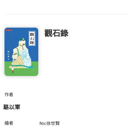
觀石錄
作者
駱以軍
繪者
Nic徐世賢