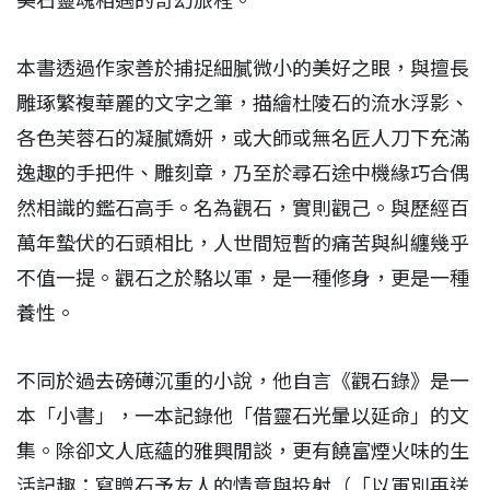
美石靈魂相遇的奇幻旅程。
本書透過作家善於捕捉細膩微小的美好之眼，與擅長
雕琢繁複華麗的文字之筆，描繪杜陵石的流水浮影、
各色芙蓉石的凝膩嬌妍，或大師或無名匠人刀下充滿
逸趣的手把件、雕刻章，乃至於尋石途中機緣巧合偶
然相識的鑑石高手。名為觀石，實則觀己。與歷經百
萬年蟄伏的石頭相比，人世間短暫的痛苦與糾纏幾乎
不值一提。觀石之於駱以軍，是一種修身，更是一種
養性。
不同於過去磅礡沉重的小說，他自言《觀石錄》是一
本「小書」，一本記錄他「借靈石光暈以延命」的文
集。除卻文人底蘊的雅興閒談，更有饒富煙火味的生
活記趣：寫贈石予友人的情意與投射（「以軍別再送