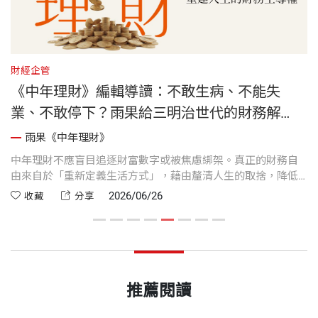
財經企管
人
地
《中年理財》編輯導讀：不敢生病、不能失
業、不敢停下？雨果給三明治世代的財務解
方，找回人生的選擇權！
雨果《中年理財》
出
中年理財不應盲目追逐財富數字或被焦慮綁架。真正的財務自
許
歷
由來自於「重新定義生活方式」，藉由釐清人生的取捨，降低
力
全
財務門檻，並搭配低成本、穩健的「指數化投資」，以拿回人
心
2026/06/26
收藏
分享
林
生的選擇權。
化
推薦閱讀