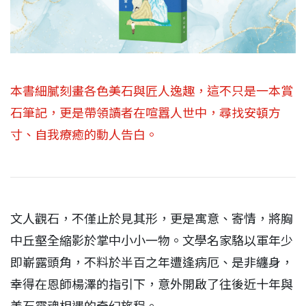
本書細膩刻畫各色美石與匠人逸趣，這不只是一本賞
石筆記，更是帶領讀者在喧囂人世中，尋找安頓方
寸、自我療癒的動人告白。
文人觀石，不僅止於見其形，更是寓意、寄情，將胸
中丘壑全縮影於掌中小小一物。文學名家駱以軍年少
即嶄露頭角，不料於半百之年遭逢病厄、是非纏身，
幸得在恩師楊澤的指引下，意外開啟了往後近十年與