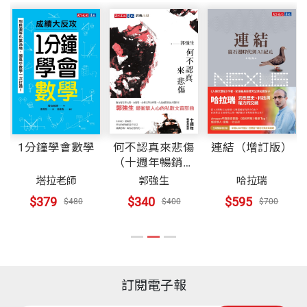
1分鐘學會數學
何不認真來悲傷
連結（增訂版）
（十週年暢銷典
藏版）
塔拉老師
郭強生
哈拉瑞
$379
$340
$595
$480
$400
$700
訂閱電子報