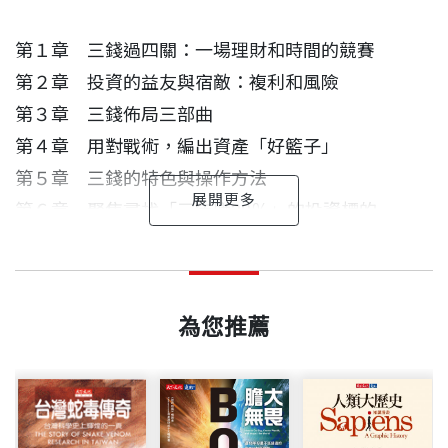
第１章 三錢過四關：一場理財和時間的競賽
第２章 投資的益友與宿敵：複利和風險
第３章 三錢佈局三部曲
第４章 用對戰術，編出資產「好籃子」
第５章 三錢的特色與操作方法
第６章 聚焦尋找「三年賺30％」的投資標的
第７章 用「投資錢」過關法
投資專業平民化
真正歷練過的投資理財書
宋炎本（Ben） 作者
人人得享財務自由
出版日期
2008/03/17
第８章 三大處方克服投資天敵
台大化工系學士、台大商學研究所碩士（MBA）。在
第９章 順利過關五步驟
在二十五年的職場生涯中，我前半段在產業界打拚
王志剛 （前經濟部長，現任元智大學管理研究所教
長達二十五年的職場生涯中，產業及金融業資歷各
為您推薦
（寶僑家品、潤泰集團），是投資理財世界中被服務
授）
書號
BCB386
半。歷任中國信託儲備幹部、寶僑家品（P&G）品牌
＜附錄１＞最低稅負制對高資產富翁投資的影響
的投資人；後半段進入投信投顧業，搖身一變成為服
經理、潤泰建設協理、潤泰大樓綜合維護公司總經
＜附錄２＞善用「77-7生生不息投資法」 NPO錢途
本書作者宋炎本是我於1981年指導的台大商學研究所
務別人的解決方案提供者。台大商學研究所MBA和C
理、復華投信協理。現任「全球復華證券投資顧問股
放光明
出版社
天下文化
®