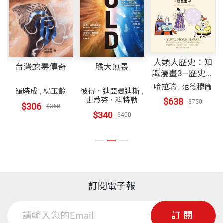
MBA高材生，人緣極佳，暱稱「阿本」。在近三十年
FP
（認證理財規劃顧問）國際證照的訓練，奠定了
份有限公司」董事長，專精個人及企業之投資理財規
​＜附錄３＞理財規劃的頂級專家證照CFP®簡介
的師生情緣中，我看著阿本從二十幾歲、身無長物的
我的理論基礎，讓我在為個人與法人客戶投資理財規
劃顧問，為國內少數具有全球頂尖金融證照CFP®
年輕學子，白手起家到如今家庭美滿、事業順利；由
劃的過程中，有能力觀察到常見的一些問題。
（認證理財規劃顧問）資格者之一。
裝幀
平裝
他來描述如何追求人生財務獨立自主，應有值得借鏡
人類大歷史：知
就一般個人而言，投資者最常出現的問題有：一、不
之處。
膽大無畏
台灣蛇毒傳奇
識漫畫3—歷史主
開本
14.8×21cm
知道自己需要多少錢才能擁有財務自由；二、不知道
宰
哈拉瑞
,
范德穆倫
彼得．迪亞曼迪斯
,
羅時成
,
楊玉齡
阿本的治學嚴謹、表達清晰，他在本書用白話的方
如何建立一生財務供給的時間表，做到「要用錢的時
史蒂芬．科特勒
$638
$750
$306
$360
式，把艱澀的投資理論化成簡單易學的理財方法，應
候就有錢用」，每次都只想著要多賺一點，最後常演
$340
$400
印刷規格
黑白
是廣大投資大眾的福音。在投資理財的領域中，誠信
變成追高殺低；三、不知道如何做資產配置；四、不
與不斷學習是最重要的元素，阿本從學生時代開始，
知道如何挑選和買賣產品，常追逐當時熱門產品，最
就是一個做事正派、做人謙虛、長輩喜歡、同輩欣
後套在高點。
ISBN
9789862160961
賞、努力學習、勤奮工作的優秀青年，他的碩士畢業
訂閱電子報
高資產的個人所出現的問題是：一、未做資產配置，
論文得到九十多分的高分，相信他寫的書亦在水準之
頁數
233
未設定整體資產的投資目標，常東投一點、西買一
上。阿本是我最引以為傲的學生之一，在這裡，我也
訂閱
些，雜亂無章；二、只做定存，卻未考慮通膨與金融
要把他推薦給各位讀者。