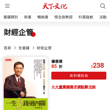
書籍類別
新書
暢銷書
懷念高教授
科普啟航
活動
財經企管
首頁
全書籍
財經企管
優惠價
238
85
$
折
貨到通知我
※大量團購需求請點擊洽詢