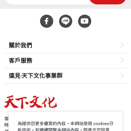
危機的可能傷害；三、未善用自有資金可以長期投資
重量
343
我在經濟部長任內，推動台灣加入WTO，把台灣帶向
的時間複利價值；四、擔心最低稅負制會增加其國內
國際；又傾力擴大內需成長、活絡民間經濟，這種種
外投資的稅捐負擔；五、不知如何讓資產生生不息，
作為無非是要讓國家富起來、人民富起來，「衣食
「坐吃而不山空」。
關於我們
足，而後知榮辱」，經濟好了，社會自然有動力。半
至於營利事業法人所面臨的問題則是：一、不知道如
世紀以來，台灣經濟歷經種種轉型考驗，從1950年代
客戶服務
何有效率地運用閒置資金；二、未做有效的資產配
土地改革、60年代拓展外銷、70年代十大建設、80
置；三、對投資產品的風險缺乏清楚認知；四、一概
年代設立科學園區、90年代九二一大地震，到二十一
遠見‧天下文化事業群
不碰股票或衍生性產品，不知道這些工具其實也可以
世紀初中國大陸磁吸效應等等，各種試煉紛至沓來。
遠見
組合出非常保守穩健的產品。
在面對這樣不可預測的環境之下，端賴台灣政府與人
民追求清楚的目標，落實執行有效的策略，並彈性地
哈佛商業評論
而非營利事業組織（NPO）最常見的問題一個是，不
應對突發的狀況，才能度過全球化帶來的詭譎多變。
50+
客服專線：+886 2 2662-0012
知道如何讓有限的資金，生生不息地提供財務支援；
為提供您更多優質的內容，本網站使用 cookies分
時間：週一~週五9:00~12:30;13:30~17:00
另一個是，不敢投資，只做定存，結果利息還被通膨
人人都可受益的投資理財書
領導影響力學院
析技術。若繼續閱覽本網站內容，即表示您同意