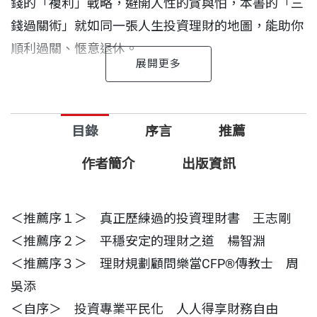
錢的「複利」戰略，避開人性的貪與怕，本書的「三
錢過關術」就如同一張人生投資理財的地圖，能助你
順利過關、愜意退休。
本書從觀念建立到實務規劃一次詳盡闡述「三錢過四
關」的技巧，讓你投資佈局更有效率，理財操作更有
目錄
序言
推薦
方向，有效遏阻「做錯事」的風險，確保投資人一輩
子的投資理財走得安安穩穩、長長久久，達成「要用
作者簡介
出版資訊
錢的時候就有錢用」的理財最佳境界，富足過一生。
＜推薦序１＞ 真正歷練過的投資理財書 王志剛
＜推薦序２＞ 平穩安定的理財之道 楊智淵
＜推薦序３＞ 理財規劃顧問樂當CFP®傳教士 周
吳添
＜自序＞ 投資專業平民化 人人得享財務自由