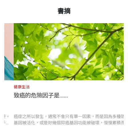
2-1 癌症的治療方式有哪些？
出版日期
2015/08/28
美國艾默蕾大學（Emory Univ.）神經化學及分析化學
書摘
2-2 第四種療法──免疫細胞療法
然而，近幾年使用免疫細胞療法來對抗癌症，終於被
博士，歷任陽明大學醫學院專任教授、儀器中心主
2-3 免疫細胞療法獲全球醫學獎肯定
醫學界所接受。我想在往後幾十年內，免疫細胞療法
書號
BGH161
任、副總務長、主任祕書及第三屆國民大會代表，現
2-4 史坦曼教授確立樹突細胞的免疫功能
很可能是對抗癌症極有效、安全、主流的手段。使用
任台北市議員，以及陽明大學醫學院藥理教授（兼
2-5 艾利森教授發現CTLA-4受體
免疫細胞療法搭配傳統治療方法，癌症將大幅度被治
任）和政治大學、中央大學、台北市立大學、東吳大
2-6 本庶佑教授發現PD-1受體
出版社
天下文化
癒，降低死亡人數。霎時間，免疫細胞療法如同明星
學及實踐大學「基礎醫學概論」講座教授。
般浮出檯面，相繼獲得諾貝爾獎、唐獎的肯定，這就
第三章 捍衛健康的關鍵防線──免疫系統
是辛棄疾所說，突然轉頭一看，竟然意外發現了美
目前亦應邀擔任年代電視台「別讓身體不開心」、飛
裝幀
平裝
3-1 認識人體免疫系統
人，其實就獨自站在那燈火稀疏的地方，非常顯而易
碟電台「飛碟早餐」、中廣流行網「蘭萱時間」等節
3-2 免疫系統反應（一）：先天性免疫
健康生活
見。
目固定來賓。著有《健康生活，你做對了嗎？》、
3-3 免疫系統反應（二）：後天性免疫
新趨勢！
致癌的危險因子是......
開本
14.8×21cm
《潘懷宗健康隨身聽Ⅱ》（有聲書）、《為健康把關
3-4 免疫細胞分化路徑（一）：淋巴造血族系
其實醫學界也曾經想過，對抗癌症最有效的方法，很
的57堂課》、《食在有健康》、《57健康同學會保健
3-5 免疫細胞分化路徑（二）：骨髓造血族系
可能就是人體的免疫系統，但因為過去對免疫系統的
症，終於被醫學界所接受。
癌症之所以發生，通常不會只有單一因
室養生六大招》、《潘懷宗健康隨身聽》（有聲
3-6 影響免疫力的因素有哪些？
印刷規格
套色
極有效、安全、主流的手
基因被活化，或是好幾個抑癌基因功能
了解不多，所以無法得心應手的運用。隨著科學的進
書）、《食在有健康2》、《57健康同學會破除關鍵5