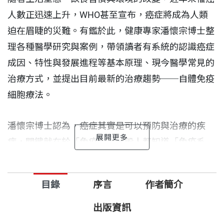
人數正迅速上升，WHO甚至宣布，癌症將成為人類
迫在眉睫的災難。有鑑於此，健康專家潘懷宗博士整
理各種醫學研究與案例，帶領讀者有系統的認識癌症
成因、特性與發展進程等基本原理、現今醫學常見的
治療方式，並提出目前最新的治療趨勢──自體免疫
細胞療法。
潘懷宗博士認為，癌症其實是可以預防與治療的疾
病，關鍵就在於「免疫」。一般人都知道「免疫系
統」是人體抵抗疾病的防線，但對其實際的運作情
形，通常是一知半解，並不了解免疫系統與癌症的關
目錄
序言
作者簡介
係。潘懷宗博士不僅深入淺出的介紹免疫系統，更說
明如何將之應用在癌症治療上。
出版資訊