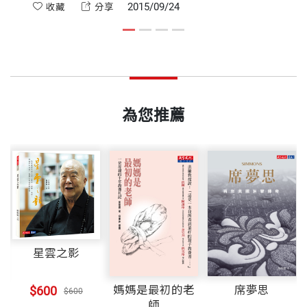
的結果。
2015/09/24
收藏
分享
步，我們對免疫系統有了更全面、廣泛的了解，也因
7健康迷思》、《超級愛享瘦》等。
第四章 自體免疫細胞療法全攻略
此在應用上多出更有效的發揮空間。
ISBN
9789863207627
4-1 免疫細胞療法的種類
4-2 自然殺手細胞免疫療法
截至目前為止，由於免疫系統十分複雜，因此免疫治
4-3 樹突細胞免疫療法
頁數
224
療的方法也相當多元，如：可以用藥去影響免疫系
4-4 T細胞輸入療法
為您推薦
統，或是把免疫細胞從身體拿出來增殖再送回去，抑
4-5 免疫細胞療法的實際案例
或把免疫細胞拿出來先認識敵人，再將它送回身體去
重量
389
教導其他免疫細胞，知道如何對抗癌症。甚至是把免
附錄 實際執行免疫細胞療法，還必須知道什麼？
疫細胞拿出來進行基因改造，專門對抗特殊的癌症，
附錄一 免疫細胞之治療
一送回身體就能立刻開始殺敵。
附錄二 免疫細胞之儲存
附錄三 儲存免疫細胞與幹細胞的異同
星雲之影
為幫助國人認識這項將來抗癌新趨勢──自體免疫細
胞療法──的來龍去脈，我將帶領讀者大致認識癌
參考文獻
媽媽是最初的老
席夢思
$600
$600
症，以及免疫細胞療法的發展歷史、原理依據、實際
師