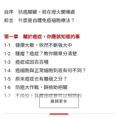
由於科學進步，自體免疫細胞療法的發展愈來愈成
自序 抗癌關鍵，就在燈火闌珊處
熟，展現出傳統療法所沒有的優點。本書將說明各種
前言 什麼是自體免疫細胞療法？
免疫細胞療法的原理與特色，列出許多治療癌症的案
例與情況，以及各種需要注意的事項。若你希望更了
第一章 關於癌症，你應該知道的事
解癌症，並掌握抗癌最新趨勢，本書絕對是不可或缺
1-1 健康大敵，依然不斷強大中
的教戰手冊！
1-2 腫瘤？癌症？教你簡單分清楚
1-3 癌症成因百百種
1-4 癌細胞與正常細胞到底有何不同？
1-5 原來癌症也有層級之分？
1-6 防癌大作戰，篩檢助把關
1-7 不用怕！其實癌症是可以預防的
第二章 癌症新剋星──免疫細胞療法邁向主流
抗癌關鍵，就在燈火闌珊處
潘懷宗 作者