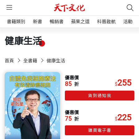
書籍類別
新書
暢銷書
蘋果之道
科普啟航
活動
健康生活
首頁
全書籍
健康生活
優惠價
255
85
$
折
貨到通知我
優惠價
225
75
$
折
購買電子書