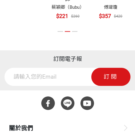
操作過程與案例。在書中我會盡量避開過於深奧、理
蔡穎卿（Bubu）
傅瑋瓊
論的內容，以深入淺出的方式說明，除了希望能讓人
$221
$357
$260
$420
一目了然之外，也希望能幫助癌症患者與家屬在決定
臨床治療選擇時，可以更加得心應手。
訂閱電子報
訂閱
關於我們