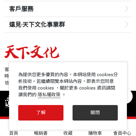
客戶服務
遠見‧天下文化事業群
遠見
哈佛商業評論
50+
客服專線：+886 2 2662-0012
為提供您更多優質的內容，本網站使用 cookies分
時間：週一~週五9:00~12:30;13:30~17:00
領導影響力學院
析技術。若繼續閱覽本網站內容，即表示您同意
信箱：service@cwgv.com.tw
我們使用 cookies ，關於更多 cookies 資訊請閱
讀我們的
隱私權政策
。
1號課堂
未來親子
了解
關閉
人文空間
0
首頁
暢銷書
收藏
購物車
會員中心