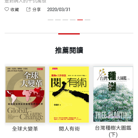
飲
是對病人的千仇萬恨
從
話
2020/03/31
收藏
分享
推薦閱讀
台灣種樹大圖鑑
全球大變革
閱人有術
(下)