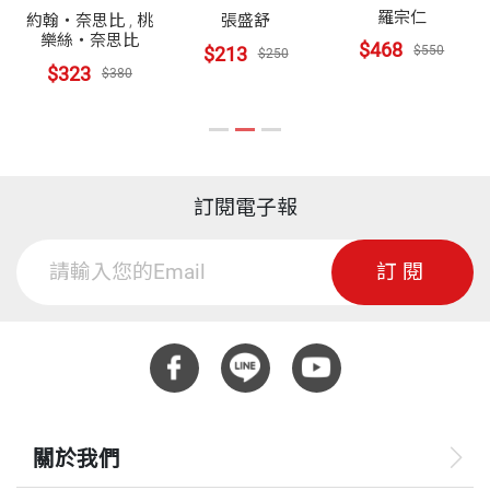
羅宗仁
約翰・奈思比
,
桃
張盛舒
樂絲・奈思比
$468
$550
$213
$250
$323
$380
訂閱電子報
訂閱
關於我們