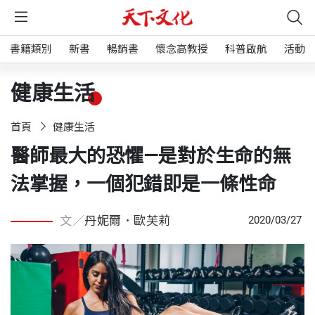
書籍類別
新書
暢銷書
懷念高教授
科普啟航
活動
健康生活
首頁
健康生活
醫師最大的恐懼—是對於生命的無
法掌握，一個犯錯即是一條性命
文／
丹妮爾．歐芙莉
2020/03/27