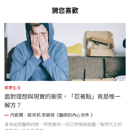
猜您喜歡
健康生活
健
面對理想與現實的衝突，「忍著點」竟是唯一
解方？
》
丹妮爾．歐芙莉,李穎琦《醫師的內心世界 》
人
身為住院醫師的她，所熱愛的一切已然侵蝕殆盡，取而代之的
為