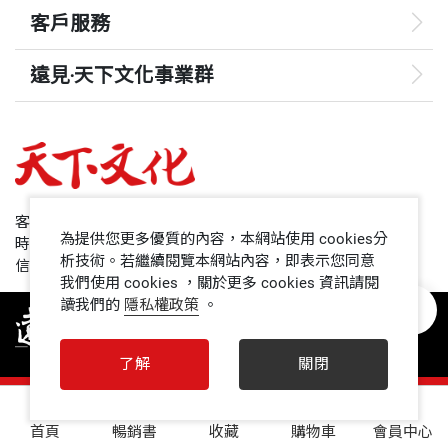
客戶服務
遠見‧天下文化事業群
遠見
哈佛商業評論
50+
客服專線：+886 2 2662-0012
為提供您更多優質的內容，本網站使用 cookies分
時間：週一~週五9:00~12:30;13:30~17:00
領導影響力學院
析技術。若繼續閱覽本網站內容，即表示您同意
信箱：service@cwgv.com.tw
我們使用 cookies ，關於更多 cookies 資訊請閱
讀我們的
隱私權政策
。
1號課堂
未來親子
了解
關閉
人文空間
0
首頁
暢銷書
收藏
購物車
會員中心