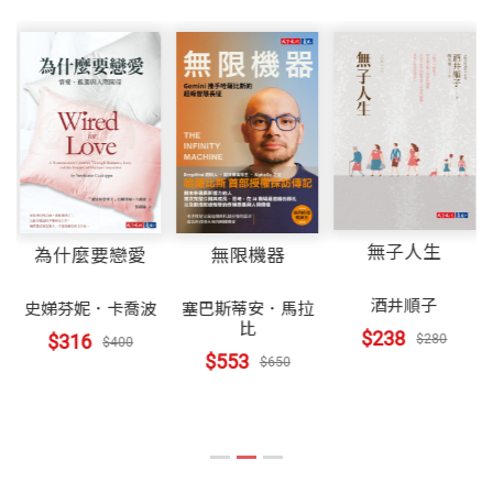
無子人生
為什麼要戀愛
無限機器
酒井順子
史娣芬妮．卡喬波
塞巴斯蒂安．馬拉
比
$238
$316
$280
$400
$553
$650