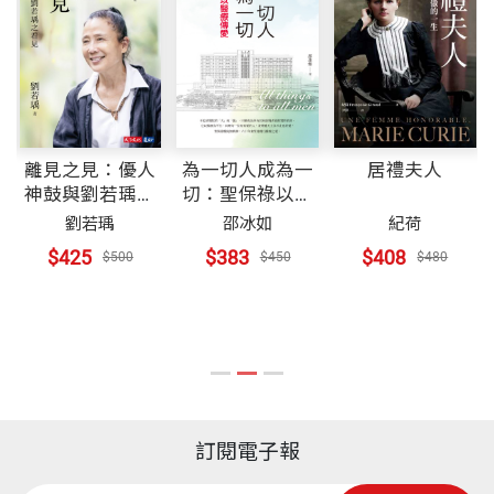
離見之見：優人
為一切人成為一
居禮夫人
神鼓與劉若瑀之
切：聖保祿以醫
看見
療傳愛
劉若瑀
邵冰如
紀荷
$425
$383
$408
$500
$450
$480
訂閱電子報