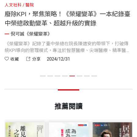
人文社科
醫院
人
廢除KPI，聚焦策略！《榮耀變革》一本紀錄臺
中榮總啟動變革、超越升級的實錄
倪可誠《榮耀變革》
高
《榮耀變革》記錄了臺中榮總在院長陳適安的帶領下，打破傳
專
統KPI導向的管理模式，專注於智慧醫療、尖端醫療、精準醫療
國
和再生醫療四大策略的實施。陳適安打開了資源與發展的限
陳
2024/12/31
收藏
分享
讓
制，強調資源整合與長遠發展...
持
售
為
書
推薦閱讀