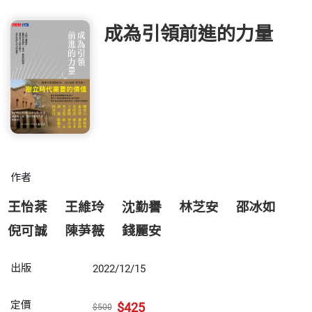
成為引領前進的力量
作者
王怡棻
王維玲
沈勤譽
林芝安
邵冰如
倪可誠
陳芛薇
錢麗安
出版
2022/12/15
定價
$425
$500