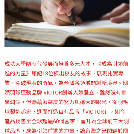
成功大學隨時代發展而培養多元人才，《成為引領前
進的力量》銘記13位傑出校友的故事，展現扎實專
業、突破現狀的勇氣，為台灣各領域開創新境界。國
際羽球運動品牌 VICTOR創辦人陳登立，雖然沒有家
學淵源，但憑藉著高度的努力與遠大的眼光，從羽毛
球製造起家，進而打造自有品牌「VICTOR」，如今
產品銷售至全球超過60個國家，晉升為全球前三大羽
球品牌，成為引領前進的力量，讓台灣之光閃耀於國