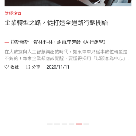
財經企管
文
企業轉型之路，從打造全通路行銷開始
拉斯穆斯．賀林,科林．謝爾,李芳齡《AI行銷學》
保
在大數據與人工智慧興起的時代，如果單單只從事數位轉型是
寫
全
不夠的！每家企業都應該覺醒，要懂得採用「以顧客為中心」
物
的全通路轉型！
2020/11/11
收藏
分享