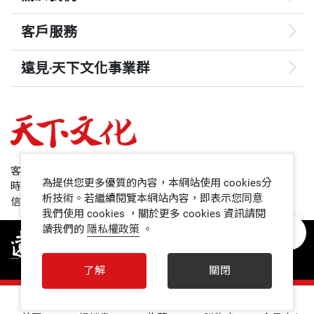
客戶服務
遠見‧天下文化事業群
遠見
哈佛商業評論
50+
客服專線：+886 2 2662-0012
為提供您更多優質的內容，本網站使用 cookies分
時間：週一~週五9:00~12:30;13:30~17:00
領導影響力學院
析技術。若繼續閱覽本網站內容，即表示您同意
信箱：service@cwgv.com.tw
我們使用 cookies ，關於更多 cookies 資訊請閱
讀我們的
隱私權政策
。
1號課堂
未來親子
了解
關閉
人文空間
0