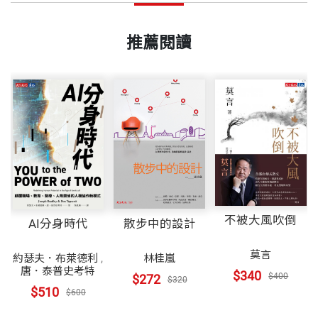
推薦閱讀
不被大風吹倒
AI分身時代
散步中的設計
莫言
約瑟夫．布萊德利
,
林桂嵐
唐．泰普史考特
$340
$400
$272
$320
$510
$600