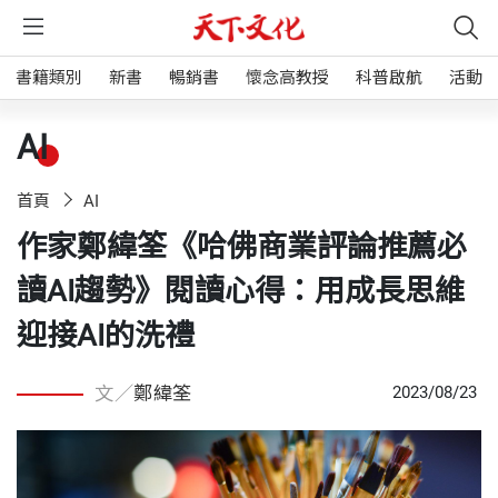
書籍類別
新書
暢銷書
懷念高教授
科普啟航
活動
AI
首頁
AI
作家鄭緯筌《哈佛商業評論推薦必
讀AI趨勢》閱讀心得：用成長思維
迎接AI的洗禮
文／
鄭緯筌
2023/08/23