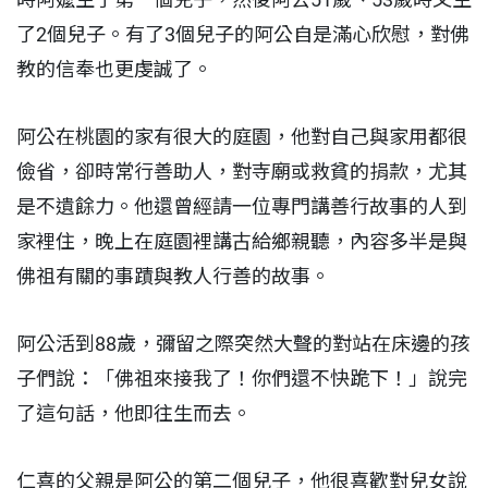
了2個兒子。有了3個兒子的阿公自是滿心欣慰，對佛
教的信奉也更虔誠了。
阿公在桃園的家有很大的庭園，他對自己與家用都很
儉省，卻時常行善助人，對寺廟或救貧的捐款，尤其
是不遺餘力。他還曾經請一位專門講善行故事的人到
家裡住，晚上在庭園裡講古給鄉親聽，內容多半是與
佛祖有關的事蹟與教人行善的故事。
阿公活到88歲，彌留之際突然大聲的對站在床邊的孩
子們說：「佛祖來接我了！你們還不快跪下！」說完
了這句話，他即往生而去。
仁喜的父親是阿公的第二個兒子，他很喜歡對兒女說