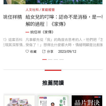
係
人文社科
家庭經營
導讀：時隔12年出版，姚任祥精
給女兒的叮嚀：
厚感情傳遞家庭記憶
解的過程｜《家
》
姚任祥《家傳》
祥，時隔十二年，從貫穿《傳家》這套百科
凡事都先從「我」的角
語」裡，精選再精選，將最能呈現其深厚情
受傷了！」想得比什麼
觀的溫馨散文，結集成為《家傳》。化作字
理的。
2023/09/25
2
收藏
分享
化、宣揚家庭價值的執著與追求，串起滋
家訓。
推薦閱讀