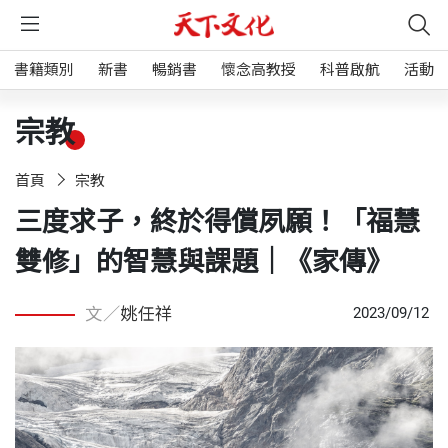
書籍類別
新書
暢銷書
懷念高教授
科普啟航
活動
宗教
首頁
宗教
三度求子，終於得償夙願！「福慧
雙修」的智慧與課題｜《家傳》
文／
姚任祥
2023/09/12