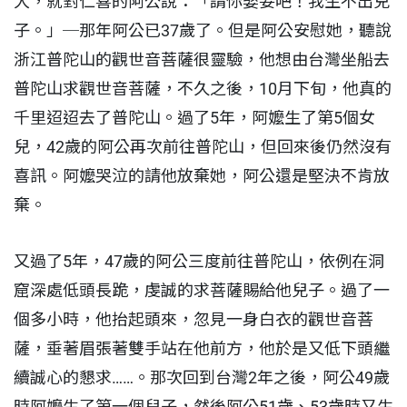
大，就對仁喜的阿公說：「請你娶妾吧！我生不出兒
子。」─那年阿公已37歲了。但是阿公安慰她，聽說
浙江普陀山的觀世音菩薩很靈驗，他想由台灣坐船去
普陀山求觀世音菩薩，不久之後，10月下旬，他真的
千里迢迢去了普陀山。過了5年，阿嬤生了第5個女
兒，42歲的阿公再次前往普陀山，但回來後仍然沒有
喜訊。阿嬤哭泣的請他放棄她，阿公還是堅決不肯放
棄。
又過了5年，47歲的阿公三度前往普陀山，依例在洞
窟深處低頭長跪，虔誠的求菩薩賜給他兒子。過了一
個多小時，他抬起頭來，忽見一身白衣的觀世音菩
薩，垂著眉張著雙手站在他前方，他於是又低下頭繼
續誠心的懇求……。那次回到台灣2年之後，阿公49歲
時阿嬤生了第一個兒子，然後阿公51歲、53歲時又生