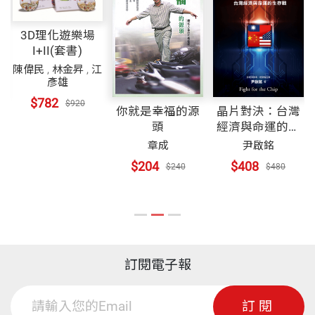
3D理化遊樂場
I+II(套書)
陳偉民
,
林金昇
,
江
彥雄
$782
$920
你就是幸福的源
晶片對決：台灣
頭
經濟與命運的生
存戰
章成
尹啟銘
$204
$408
$240
$480
訂閱電子報
訂閱