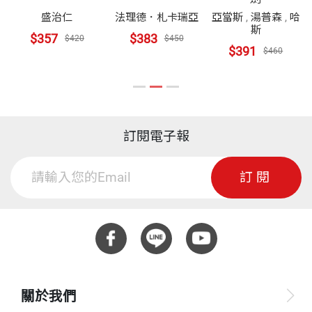
盛治仁
法理德．札卡瑞亞
亞當斯
,
湯普森
,
哈
斯
$357
$383
$420
$450
$391
$460
訂閱電子報
訂閱
關於我們