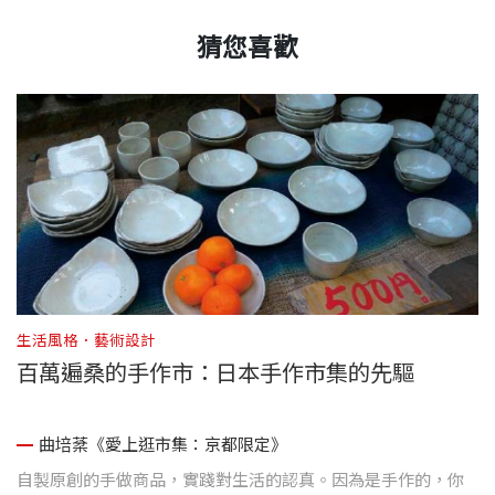
猜您喜歡
生活風格．藝術設計
生
百萬遍桑的手作市：日本手作市集的先驅
曲培棻《愛上逛市集：京都限定》
展
自製原創的手做商品，實踐對生活的認真。因為是手作的，你
「