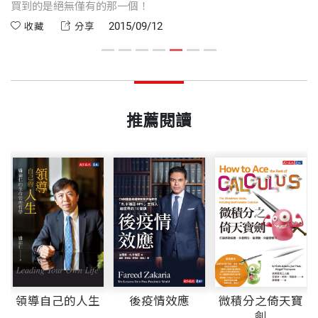
買到的是絕無僅有的那一個！
心
的
2015/09/12
收藏
分享
推薦閱讀
十
領導自己的人生
後疫情效應
微積分之倚天寶
劍