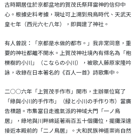
古時期居住於京都盆地的賀茂氏祭拜雷神的信仰中
心。根據史料考據，現址可上溯到飛鳥時代、天武天
皇七年（西元六七八年），即興建了神社。
有人曾說：「京都是水做的都市。」我非常同意，重
要的神社都離不開水。上賀茂神社境內有條名為「枹
櫟樹的小川」（こならの小川），被歌人藤原家隆吟
詠，收錄在日本著名的《百人一首》詩歌集中。
二○○六年「上賀茂手作市」開市，主辦單位寫了
「綠與小川的手作市」（緑と小川の手作り市）當廣
告標題。市集當日走進氣派的神域大門「一ノ鳥
居」，綠地與川畔綿延著兩百五十個攤位，擺攤深達
接近本殿前的「二ノ鳥居」。大和民族神道崇尚自然