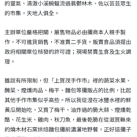
的靈氣、清澈小溪蜿蜒流過蓊鬱林木、佐以芸芸眾生
的市集，天地人俱全。
主辦單位嚴格把關，展售物品必由攤商本人親手製
作，不可進貨銷售，不准賣二手貨。販賣食品須提出
政府相關單位核發的許可證；現場禁賣生食及生火調
理。
雖說有所限制，但「上賀茂手作市」裡的蔬菜水果、
醃菜、煙燻肉品、梅干、麵包等攤販占的比例，比起
其他手作市集似乎高些。所以我從浸在冰鹽水裡的鮮
黃瓜開始吃，又買了梅干、油炸過的脆大蒜、煙燻乾
酪、花生米、雞肉、秋刀魚，最後乾脆在從滋賀縣來
的燒木材石窯烘焙麵包攤前瀟灑地野餐，正好這攤子