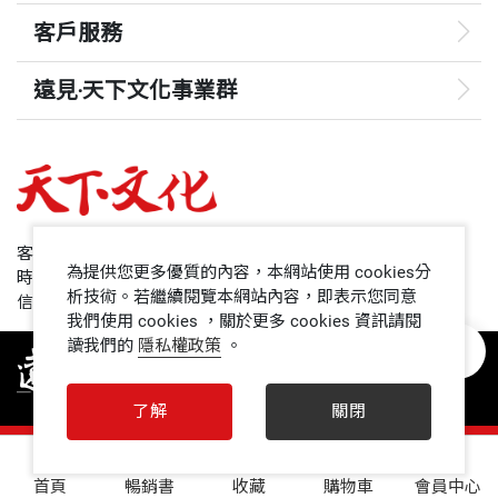
客戶服務
遠見‧天下文化事業群
遠見
哈佛商業評論
50+
客服專線：+886 2 2662-0012
為提供您更多優質的內容，本網站使用 cookies分
時間：週一~週五9:00~12:30;13:30~17:00
領導影響力學院
析技術。若繼續閱覽本網站內容，即表示您同意
信箱：service@cwgv.com.tw
我們使用 cookies ，關於更多 cookies 資訊請閱
讀我們的
隱私權政策
。
1號課堂
未來親子
了解
關閉
人文空間
0
首頁
暢銷書
收藏
購物車
會員中心