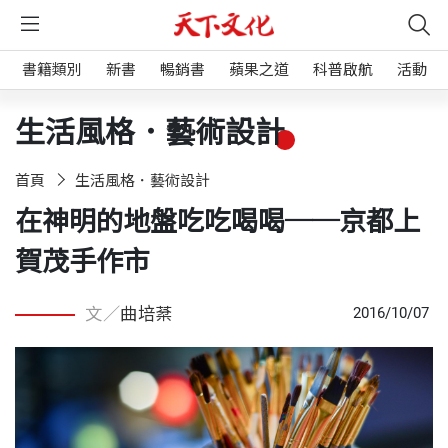
書籍類別
新書
暢銷書
蘋果之道
科普啟航
活動
生活風格．藝術設計
首頁
生活風格．藝術設計
在神明的地盤吃吃喝喝──京都上
賀茂手作市
文／
曲培棻
2016/10/07