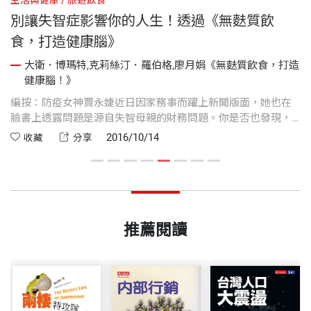
別讓失智症影響你的人生！透過《無麩質飲
食，打造健康腦》
你
大衛．博瑪特,克莉絲汀．羅伯格,廖月娟《無麩質飲食，打造
健康腦！》
，
編按：防疫女神賈永婕近日因家務事而躍上新聞版面，她也在
添
臉書上透露問題是源自失智母親的財務問題。你是否也發現，
嗎
到了一定的年紀，家中的長輩就漸漸出現忘記物品的擺放位
2016/10/14
收藏
分享
置、吃藥的時間......等狀況？千萬別覺得人老了這樣很正常！想
降低失智症的風險，我們可以先從改善飲食開始！
推薦閱讀