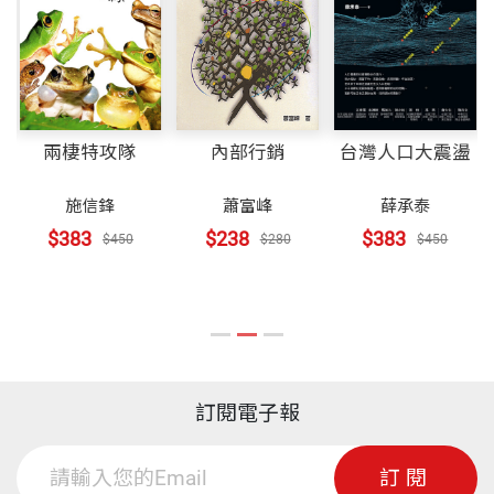
兩棲特攻隊
內部行銷
台灣人口大震盪
施信鋒
蕭富峰
薛承泰
$383
$238
$383
$450
$280
$450
訂閱電子報
訂閱