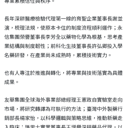
專業累積信任與秩序。
長年深耕醫療檢驗代理第一線的育聖企業董事長謝並
演，梳理法規，使原本卡住的制度流程順利運作；永
信集團榮譽董事長李芳全以藥物化學為根基，思考產
業結構與制度韌性；前科化生技董事長許弘卿投入學
名藥研發，在產業尚未成熟時，累積技術實力。
也有人專注於推進與轉化，將專業與技術落實為具體
成果。
友華集團全球海外事業部總經理王憲政自實驗室走向
市場，將研究轉譯為可執行的方法；臺灣中外製藥行
銷部長楊家怡，以科學邏輯與策略思維，推動新藥走
入臨床；瑪里士實業董事長王增譽深耕藥品代理，以