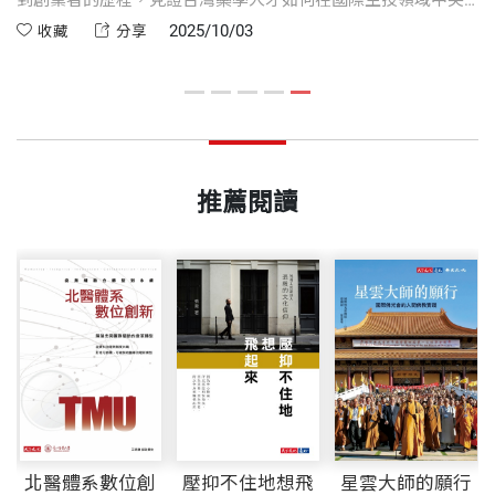
破重圍。她所領導的藥華藥成功研發罕見血癌新藥
2025/10/03
收藏
分享
年
Ropeginterferon alfa-2b，並獲美國FDA 505(b)(1)核准，成為台
灣新藥產業的重要里程碑。
推薦閱讀
北醫體系數位創
壓抑不住地想飛
星雲大師的願行