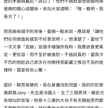
逮的矛盾與尷尬。說白了，他們不過就是想透過甩掉
爸媽的關心或關係，來向大家證明：「嘿，看吧，我
長大了！」
而丟臉兩個字的背後，委婉一點來說，應該是「讓他
們在同儕面前感到不好意思吧！」想清楚了，當他下
一次又拿「丟臉」這個手榴彈炸我時，我應該會更篤
定、更從容，而不至於被激怒。不過說真的，當我冷
不防的想起自己那天在他眼裡那副藏之唯恐不及的矬
樣時，還是有些心驚。
還好，輕而易舉的，我在身邊找到同盟。我的印尼華
裔鄰居Jany，先生是法國人，生了三個男孩，最近也
有相似的苦惱。她那十三歲的大兒子有天開始突然都