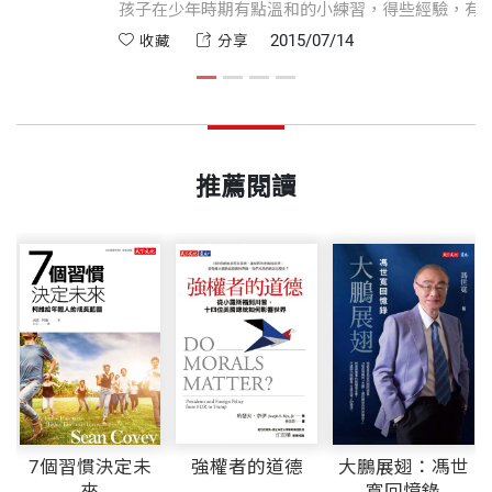
台。
孩子在少年時期有點溫和
不至於在真正成年時，橫
2016/03/20
2015
收藏
分享
推薦閱讀
7個習慣決定未
強權者的道德
大鵬展翅：馮世
來
寬回憶錄