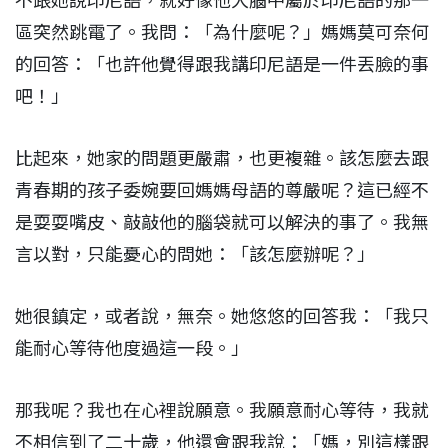
不跟她說印尼語，就好像他大腦中屬於印尼語的那一
區突然跳電了。我問：「為什麼呢？」媽媽莫可奈何
的回答：「也許他覺得跟我講印尼語是一件丟臉的事
吧！」
比起來，她家的問題更嚴肅，也更複雜。該怎麼去跟
青春期的孩子委婉要回媽媽母語的尊嚴呢？這已經不
是耍耍嘴皮、敲敲他的腦袋就可以解決的事了。我無
言以對，只能憂心的問她：「該怎麼辦呢？」
她很鎮定，或者說，無奈。她悠悠的回答我：「我只
能耐心等待他度過這一段。」
那我呢？我也在心裡說願意。我願意耐心等待，我就
不相信到了二十歲，他還會跟我說：「媽，別這樣跟