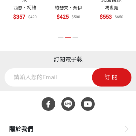
西恩．柯維
約瑟夫．奈伊
馮世寬
$357
$425
$553
$420
$500
$650
訂閱電子報
訂閱
關於我們