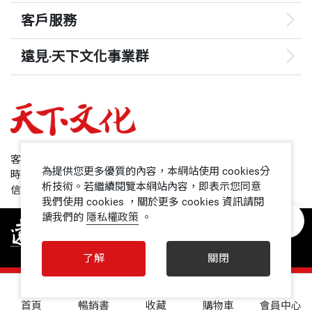
客戶服務
遠見‧天下文化事業群
遠見
哈佛商業評論
50+
客服專線：+886 2 2662-0012
為提供您更多優質的內容，本網站使用 cookies分
時間：週一~週五9:00~12:30;13:30~17:00
領導影響力學院
析技術。若繼續閱覽本網站內容，即表示您同意
信箱：service@cwgv.com.tw
我們使用 cookies ，關於更多 cookies 資訊請閱
讀我們的
隱私權政策
。
1號課堂
未來親子
了解
關閉
人文空間
0
首頁
暢銷書
收藏
購物車
會員中心