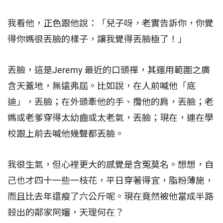
我看他，正色跟他說：「兒子呀，老實告訴你，你覺
得你媽很丟臉的樣子，讓我覺得丟臉極了！」
丟臉，這是Jeremy 最近的口頭禪，其運用範圍之廣
含天蓋地，無遠弗屆。比如說，在人前喊他「底
迪」，丟臉；在外頭牽他的手、攬他的肩，丟臉；老
媽或老爹穿得太幼齒或太老氣，丟臉；現在，連在學
校跟上前去喊他幾聲都丟臉。
我很生氣，但心裡更大的感覺是含冤莫名。想想，自
己也才四十一些一枝花，平日穿著得宜，脂粉薄施，
而且比去年還瘦了六公斤呢。現在竟然被他當成半路
殺出的鄰家阿嬸，天理何在？