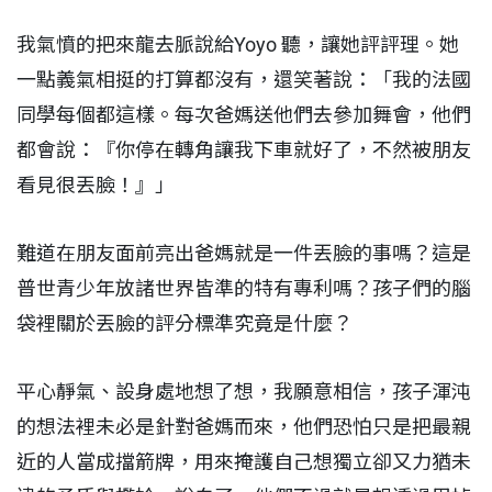
我氣憤的把來龍去脈說給Yoyo 聽，讓她評評理。她
一點義氣相挺的打算都沒有，還笑著說：「我的法國
同學每個都這樣。每次爸媽送他們去參加舞會，他們
都會說：『你停在轉角讓我下車就好了，不然被朋友
看見很丟臉！』」
難道在朋友面前亮出爸媽就是一件丟臉的事嗎？這是
普世青少年放諸世界皆準的特有專利嗎？孩子們的腦
袋裡關於丟臉的評分標準究竟是什麼？
平心靜氣、設身處地想了想，我願意相信，孩子渾沌
的想法裡未必是針對爸媽而來，他們恐怕只是把最親
近的人當成擋箭牌，用來掩護自己想獨立卻又力猶未