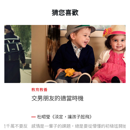
猜您喜歡
教育教養
學？
交男朋友的適當時
孩子起飛》
杜昭瑩《淡定，讓孩子
父母雖然不能置身事外，但是千萬不要反
感情是一輩子的課題，總