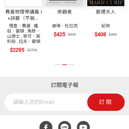
費曼物理學講義 I
旁觀者
居禮夫人
+訣竅（平裝）
共7冊
理查．費曼
,
羅
彼得．杜拉克
紀荷
伯．雷頓
,
馬修．
$425
$408
$500
$480
山德士
,
麥可．高
利伯
,
拉夫．雷頓
$2295
$2700
訂閱電子報
訂閱