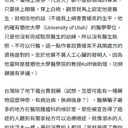
可見。電視上很多「代言人」都不是該領域的專家，
只要掛上眼鏡，穿上白袍，觀眾就馬上認定他是醫
生，就相信他的話（不過我上網查賈維克的生平，他
的確有猶他大學（University of Utah）的醫學學位，
只是他沒有完成駐院醫生的訓練，所以沒有醫生執
照，不可以行醫。這一點作者說賈維克不具開處方的
資格是對的。至於他算不算人工心臟的發明人，因為
他當時是替猶他大學醫學院的教授Kolff做助理，功勞
歸誰有爭議。）
台灣除了地下電台賣假藥（試想，怎麼可能有一種藥
物這麼神奇，有病治病，無病強身？），醫藥騙子最
多的地方在醫院腫瘤科的候診室。那些被宣告得了癌
症的人聽到有獨家秘方可以治療絕症，就像溺水的人
抓住浮木一樣，更何況賣的人都說「我就是得了跟你