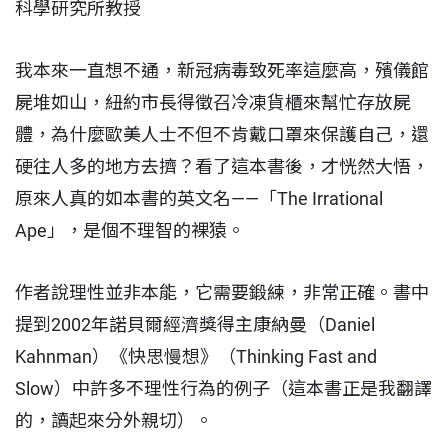
科學研究所教授
我本來一直想不通，新冠病毒致死率這麼高，殯儀館
屍堆如山，紐約市長得徵召冷凍貨櫃來幫忙存放屍
體，為什麼歐美人士不但不肯戴口罩來保護自己，還
硬往人多的地方去擠？看了這本書後，才恍然大悟，
原來人真的如本書的英文名——「The Irrational
Ape」，是個不理智的裸猿。
作者說理性並非本能，它需要鍛練，非常正確。書中
提到2002年諾貝爾經濟獎得主康納曼（Daniel
Kahnman）《快思慢想》（Thinking Fast and
Slow）中許多不理性行為的例子（這本書正是我翻譯
的，讀起來分外親切）。