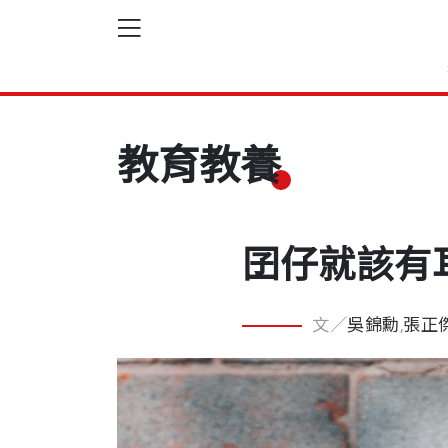
教育教養
囝仔就該有
文／
吳錦勳
,
張正