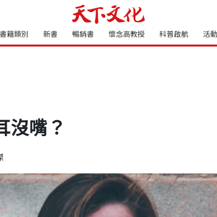
書籍類別
新書
暢銷書
懷念高教授
科普啟航
活
耳沒嘴？
傑