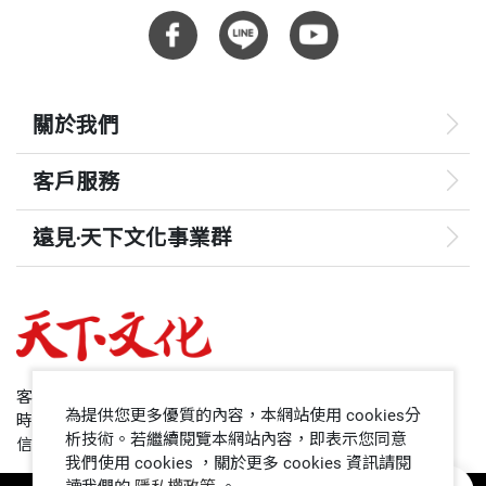
重量
577
穿鞘花
和植物做朋友，其實並不難，只要多花點時間，蹲下
來仔細看。藉由本書的介紹去了解認識它們的形態及
Chapter3 黃色野果圖鑑
特徵，再運用野花及野果二書所介紹的
觀察主題來欣
關於我們
蟲屎
賞與觀察，相信一定會有意想不到的發現，也期待藉
台灣魚木
客戶服務
此讓大家更加領略植物的奧秘與美好。
毛西番蓮
雞屎藤
遠見‧天下文化事業群
黃藤
遠見
栓皮櫟
哈佛商業評論
車桑子
猿尾藤
50+
客服專線：+886 2 2662-0012
楝樹
為提供您更多優質的內容，本網站使用 cookies分
時間：週一~週五9:00~12:30;13:30~17:00
領導影響力學院
析技術。若繼續閱覽本網站內容，即表示您同意
黃杞
信箱：service@cwgv.com.tw
我們使用 cookies ，關於更多 cookies 資訊請閱