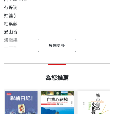
冇骨消
姑婆芋
柚葉藤
過山香
海檬果
水丁香
野鴉椿
過去三年前後出版了『野花999』及『野果遊樂園』
黃麗錦 作者
出版日期
2014/10/30
風藤
兩本書，分別介紹了花與果的觀察主題，得到了許多
東吳大學中國文學系畢業。小學五年級在導師的引領
九節木
朋友的鼓勵與迴響，但也有些朋友反映，主題式的編
之下，對於路旁的小野花產生濃厚的興趣，從此對植
為您推薦
台灣茶藨子
書號
BBT1033
排檢索不易，希望可以對於介紹的植物種類有較為深
物有份特殊的情感。2001年參與荒野保護協會自然觀
假人參
入的瞭解。因此在張蕙芬總編輯的建議之下，2013年
察班，隔年參與訓練成為荒野解說志工，至此開展生
野牡丹
中遂開始進行本書的撰寫與拍攝工作。
態觀察及記錄之路，曾任荒野保護協會行政部秘書、
台灣胡麻花
出版社
大樹文化
推廣部主任、社區大學生態單元課程講師。目前從事
台灣藜蘆