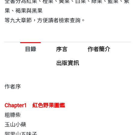
全書分為紅果、橙果、黃果、白果、綠果、藍果、紫
果、褐果與黑果
等九大章節，方便讀者檢索查詢。
目錄
序言
作者簡介
出版資訊
作者序
Chapter1 紅色野果圖鑑
粗糠柴
玉山小蘗
阿里山五味子