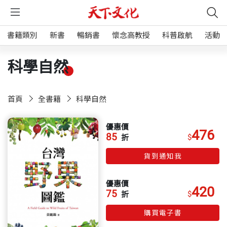
書籍類別
新書
暢銷書
懷念高教授
科普啟航
活動
科學自然
首頁
全書籍
科學自然
優惠價
476
85
$
折
貨到通知我
優惠價
420
75
$
折
購買電子書