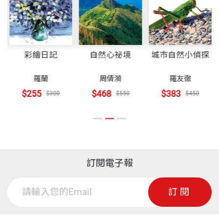
為了方便讀者進行檢索，本書以果實的顏色來做編
生態解說員及課程講師，持續散播自然的種子，期望
山桐子
排，有些果實在成長的過程中，會有不同的色彩變
引領更多人了解台灣自然生態之美，並進而愛惜保護
裝幀
軟皮精裝
楊梅
化，本書以其熟成的顏色為編排依據，部分具有二種
台灣的大自然。著有『野花999』、『野果遊樂
厚葉衛矛
以上顏色的果實，則以大體上呈現的色彩為主。書中
園』、『台灣野果圖鑑』﹝以上均由遠見天下文化出
彩繪日記
自然心祕境
城市自然小偵探
山月桃
開本
14.8×21cm
所蒐羅的植物種類，則是以『野花999』及『野果遊
版﹞。
青牛膽
羅蘭
周倩漪
羅友徹
樂園』二書的基礎之下，盡量選取各地常見並兼及不
$255
$468
$383
$300
$550
$450
同類型的果實，內容的撰寫則是以花、果的形態特徵
印刷規格
彩色
Chapter2 橙色野果圖鑑
為主，兼及生態的觀察介紹，希望能夠增進大家對於
毛柿
植物的認識與瞭解。
構樹
ISBN
9789863205722
台灣海桐
本書的學名主要以 Taibnet物種名錄為依據，但因植
訂閱電子報
山黃梔
物的分類系統近年依據分子親緣關係的研究，做了一
山苦瓜
頁數
256
訂閱
些調整，在此參考2009年農委員林務局所出版的『台
水麻
灣種子植物科屬誌』所採用的新分類方式。
變葉懸鉤子