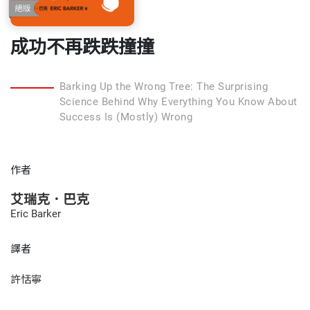
成功不再跌跌撞撞
Barking Up the Wrong Tree: The Surprising
Science Behind Why Everything You Know About
Success Is (Mostly) Wrong
作者
艾瑞克．巴克
Eric Barker
譯者
許恬寧