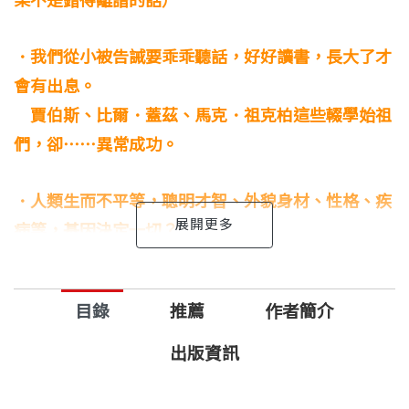
果不是錯得離譜的話）
．我們從小被告誡要乖乖聽話，好好讀書，長大了才
會有出息。
賈伯斯、比爾．蓋茲、馬克．祖克柏這些輟學始祖
們，卻⋯⋯異常成功。
．人類生而不平等，聰明才智、外貌身材、性格、疾
病等，基因決定一切？
新一派遺傳學發現，換了一種環境，原本的「壞基
因」也能誕生好結果。
目錄
推薦
作者簡介
．真實世界的運作方式和你想的不一樣，好人不長
出版資訊
命，禍害遺千年？
如何成功當個好人，獲得應有報酬，而不是屢屢慘