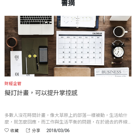
賓州大學學士、波士頓學院MBA與UCLA大學藝術創
書摘
第３章 退縮者永無勝利，勝利者永不退縮？
√ 不論你是樂觀者或悲觀者、個性外向或內向，成功
「本書妙趣橫生，令人拍案叫絕，讓你在不禁捧腹大
作碩士。
海豹部隊、電玩、媒妁之言、蝙蝠俠教我們
與性格、環境和選擇的領域高度相關，你要先認識自
笑中，不知不覺了解成功背後的原理。各位會知道為
書號
BCB639
的事，當成功看來遙遙無期時，你要繼續撐下去，還
己，選對池塘。本書有六道心理測驗題，帶你找到人
什麼我們有些人是蘭花、有些是蒲公英，海盜和囚犯
Barking Up the Wrong Tree（www.bakadesuyo.co
是放棄？
生方向。
如何教我們誠實與慷慨，史上最偉大的數學家如何建
m）部落格網站版主，該版針對生活、職場、情緒等
出版社
天下文化
立超強人脈，以及更多更多等著你自己去看。這本書
人生各面向，提供有科學佐證的建議或答案。訂戶超
第４章 你認識誰比知道什麼更重要（除非你真的很
√ 社會人心險惡，但我們都想當個好人，巴克告訴你
可說是驚奇萬花筒，光彩奪目，各位可能必須戴上墨
過32萬人，同步轉載於《時代》（Time）雜誌與
懂）
出社會一定要懂的六件事，還有一生受用的做人四原
鏡。」
《商業內幕》（Business Insider）。
裝幀
平裝
向人質談判者、一流喜劇演員及史上最聰明
則，帶你避開「一報還一報」的惡性循環。
的人，學習人脈的力量
財經企管
財
主流媒體長期供稿人，文章散見於《紐約時報》（Th
——丹尼爾．品克（Daniel H. Pink），暢銷書《動
擬訂計畫，可以提升掌控感
√ 職場到底是靠實力還是靠人脈？除非你真的很懂；
開本
14.8×21cm
e New York Times）、《華爾街日報》（The Wall St
機，單純的力量》與《未來在等待的銷售人才》作者
第５章 相信自己……偶爾信一下很好
五個方法，幫助你有效建立人脈、找到好導師。
reet Journal）、《大西洋月刊》（The Atlantic Mont
向西洋棋大師、祕密軍事單位、功夫騙子、
hly）、《時代》雜誌、《商業內幕》等處。
•
多數人沒花時間計畫，像大草原上的部落一樣被動，生活給什
學
無法感受恐懼的人士，學習遊走在「自信」與「自以
「如何才能成功是千古謎團，本書提出了有科學為證
印刷規格
黑白
√ 自信讓人無往不利，不但賺的錢更多、生產力更
行：
麼，就怎麼回應，而工作與生活平衡的問題，在於過去的界線
好
為是」之間的鋼索
早已消失。
又幽默的精闢見解，妙語如珠，替大家解謎。」
高、升遷機會也更大，但過度自信造成的問題比自信
2018/03/06
收藏
分享
曾任好萊塢編劇，與華特迪士尼影業（Walt Disney P