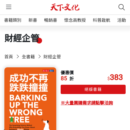
書籍類別
新書
暢銷書
懷念高教授
科普啟航
活動
財經企管
首頁
全書籍
財經企管
優惠價
383
85
$
折
絕版書籍
※大量團購需求請點擊洽詢