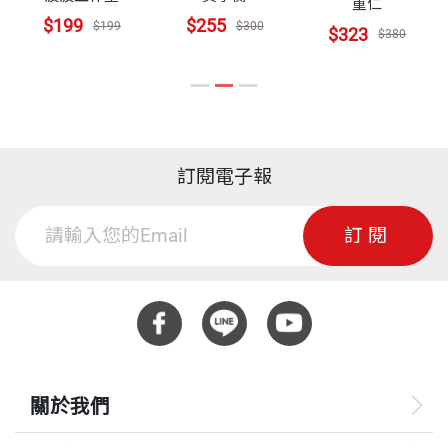
不禁笑出聲來，點頭認同，不時停下來思考剛才吸收
重仁
$199
$255
$199
$300
$323
到的新知，不知不覺一頁翻過一頁，等不及想看他接
$380
下來要說什麼。」
——羅伯．蘇頓（Robert Sutton），史丹佛大學教
授、《渾蛋生存指南》（The Asshole Survival Guid
訂閱電子報
e）作者
訂閱
「我認識的最聰明人士，有很多都像教徒般虔誠地閱
讀巴克的文章，不是沒有原因的。這本書醞釀了好
久，我很高興它終於出來了。」
——萊恩．霍利得（Ryan Holiday），媒體策略專
關於我們
家、暢銷書《障礙就是道路》作者