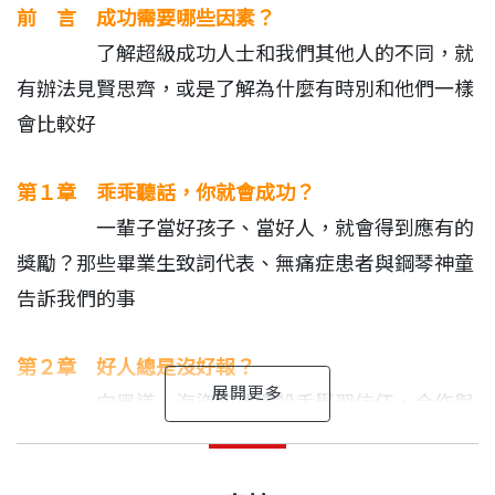
前 言 成功需要哪些因素？
遭利用？
了解超級成功人士和我們其他人的不同，就
有辦法見賢思齊，或是了解為什麼有時別和他們一樣
本書作者艾瑞克．巴克為多家主流媒體長期撰稿人，
會比較好
作品散見於《紐約時報》、《華爾街日報》、《大西
洋月刊》等，他的部落格網站Barking Up the Wrong
第１章 乖乖聽話，你就會成功？
Tree訂戶超過32萬人，文章同步轉載於《時代》雜誌
一輩子當好孩子、當好人，就會得到應有的
與《商業內幕》。
獎勵？那些畢業生致詞代表、無痛症患者與鋼琴神童
告訴我們的事
成功是人人追求的事物，巴克在本書彙集了十年來最
暢銷成功勵志書籍探討的主題，採訪、引用史丹佛、
第２章 好人總是沒好報？
哈佛、華頓商學院等眾多學院教授的研究分析，以活
向黑道、海盜和連環殺手學習信任、合作與
潑、詼諧的敘事手法，提出精闢但不失幽默的見解，
善待他人
幫助我們思考如何讓工作和生活變得更好：
強力推薦
艾瑞克．巴克 作者
出版日期
2018/02/27