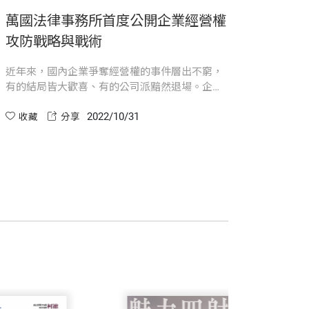
萬國法律事務所首度公開企業經營權
經營權本身深具價值。有志爭奪經營權
攻防戰略與戰術
近年來，國內企業爭奪經營權的事件層出不窮，
有的結局皆大歡喜、有的公司派黯然退場。企業
馳名業界，多年來匯集頂尖人才組成團
經營權之爭發生的原因眾多，但都挑動著公司經
領同仁共同執筆，集結團隊多年來的辦案
2022/10/31
營者的危機意識。《問鼎》這本書之目的，由萬
收藏
分享
國法律事務以多年實戰經驗，深度解析經營權爭
奪戰的決勝關鍵。
、專業人士參考，也希望對此議題有興趣
短兵相接之際，如何掌握工具極為重要，