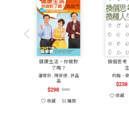
最後，經營權爭奪可以採取的手段有其界
未被特別重視，故本書特別提出，希冀能
三國蜀漢諸葛亮於〈教與軍師長史參軍掾
非單憑一本書就能從容應付。深厚的經驗
是勝戰之秘訣。本書為我們團隊多年的實
完美的理論
健康生活，你做對
了嗎？
最後，感謝本書的共同作者，包括白友桂
費瑞拉
潘懷宗
,
隋安德
,
許晶
師、黃新為律師、莊友翔律師等人的付出
晶
$450
$450
$298
$350
收藏
購買
收藏
購買