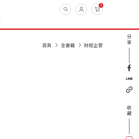
0
動
分
享
首頁
全書籍
財經企管
收
藏