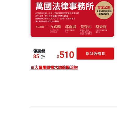
優惠價
510
貨到通知我
85
$
折
※大量團購需求請點擊洽詢