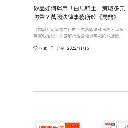
2 掌握議事
矽品如何運用「白馬騎士」策略多元
現代企業規模龐大、資源眾多，且經營權
防禦？萬國法律事務所於《問鼎》一
3 預防政變
者，若不能洞察先機、審時度勢，欠缺掌
書深度解析經營權爭奪的關鍵
4 尋找盟友：白馬騎士
《問鼎》這本書之目的，由萬國法律事務所以多
年實戰經驗，深度解析經營權爭奪戰的決勝關
萬國法律事務所創所至今即將邁進第五十
鍵。白馬騎士（White Knight）是指公司派遭遇
PART 4 活用定暫時狀態處分放大絕
隊，站在第一線協助客戶分析問題、提供
2022/11/15
市場派挑戰經營權時，對外所尋找之盟友。
收藏
分享
1 何謂定暫時狀態處分？
經驗，希望透過深入淺出的方式，輔以實
2 定暫時狀態處分的類型
經營權攻防工具書
PART 5經營權爭奪下的董事責任
我們對本書的設定，是希望它能做為經營
1 兩派相爭，對誰負責？
者，能藉此書一窺其中堂奧，所以本書撰
2 「商業判斷法則」是否適用？
​3 清算前朝有理嗎？
再者，本書透過對經營權爭議的類型分析
本書詳細介紹攻防的具體手段，可使攻守