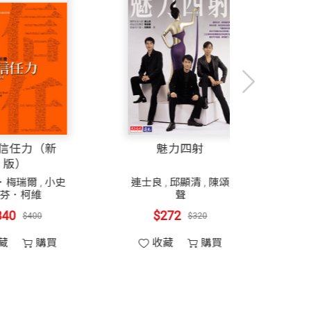
，各有其責任與義務，這點在過往論著中
經營權大戰時，由於戰況瞬息萬變，故絕
斷力，加上採取有效的團隊作戰，無一不
人
高效信任力（新
魅力四射
版）
師、郭曉丰律師、洪凱倫律師、江嘉瑜律
茹貝卡．梅瑞爾
,
小史
連士良
,
邱顯清
蒂芬．柯維
聲
$340
$272
$400
$32
收藏
購買
收藏