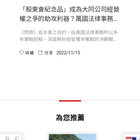
開本
17x23cm
「股東會紀念品」成為大同公司經營
的變動影響股東、員工，甚至及於往來廠商的利益，可知
權之爭的助攻利器？萬國法律事務所
握全局、整合資源的能力，大事自然難成。
於《問鼎》一書深度解析經營權爭奪
印刷規格
套色
《問鼎》這本書之目的，由萬國法律事務所以多
戰的決勝關鍵
年實戰經驗，深度解析經營權爭奪戰的決勝關
個年頭，長期以來服務國內外廣大的客戶，並以爭端解決
鍵。大同案是近年來較著名的經營權爭奪案。對
整合式的解決方案，並聚焦法律專業服務。本書由我們率
2022/11/15
市場派來說，只要投入百億元的成本取得經營
收藏
分享
ISBN
9789865258085
權，就可坐享上千億元的不動產開發利益。「股
際發生的案例，有系統地分析經營權之爭的攻防之道。
東會紀念品」的發放及「徵求委託書」成為大同
公司經營權之爭的助攻利器
頁數
360
權攻防時的工具書，不只可以給企業經營者、高階經理人
文特別講求白話易懂，盡量不用艱澀的法律用語。
重量
798
為您推薦
，希望能協助企業釐清問題根源並找到預防之道。此外，
雙方即時找到對應方向。