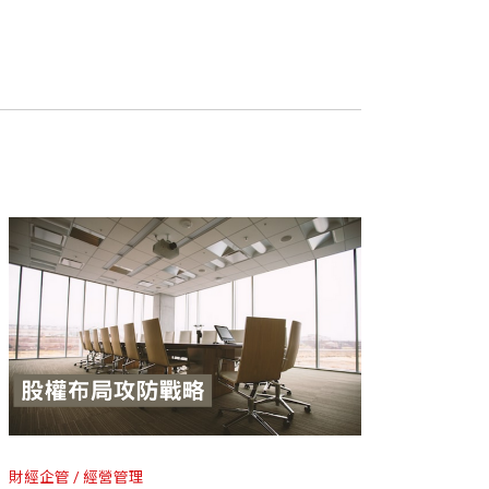
文 / 黃帥升，萬國法律事務所資深合夥律師
陳鵬光，萬國法律事務所合夥律師
發展的第一線，協助國內外的公司、企業
陳一銘，萬國法律事務所合夥律師
與台灣經濟持續繁榮發展一同前行。
陳誌泓，萬國法律事務所合夥律師
洪志勳，萬國法律事務所合夥律師
隱匿變化之動靜。
——《鬼谷子．揣篇第七》
財經企管
經營管理