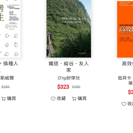
線，不論攻方、守方，在戰場上還是有一定規則必須遵守
助益我國公司治理之進展。
屬〉中有云：「夫參署者，集眾思，廣忠益也。」在遭遇
、縝密的計畫、資源的整合、決策者洞悉全局之觀察與決
績留下紀錄，也將我們的實戰經驗及心得與各界分享。
換個思考，換種人
鐵道．縱谷．友
生
家
律師、吳典倫律師、張子柔律師、黃正欣律師、曾毓君律
約翰．麥斯威爾
O’rip好傢伙
，備極辛勞，若非您們一同參與，本書難以付梓。
$238
$323
$280
$380
收藏
購買
收藏
購買