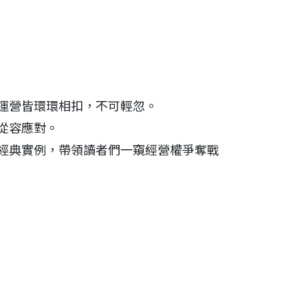
運營皆環環相扣，不可輕忽。
從容應對。
經典實例，帶領讀者們一窺經營權爭奪戰