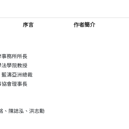
序言
作者簡介
股權協會創會理事長
律事務所所長
學法學院教授
，藍濤亞洲總裁
事協會理事長
事長
銘、陳誌泓、洪志勳