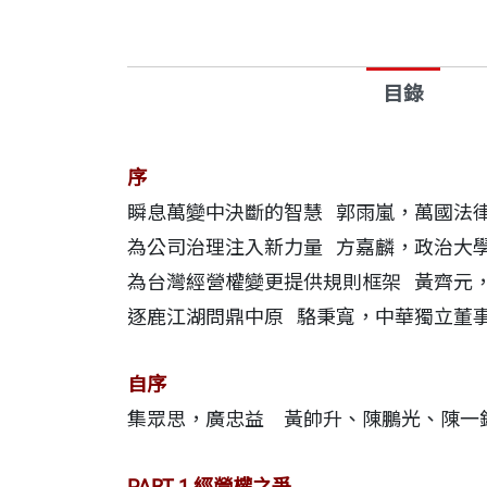
☆專文推薦
郭雨嵐∣萬國法律事務所所長
目錄
方嘉麟∣政治大學法學院教授
黃齊元∣藍濤亞洲總裁／台灣併購與私募
序
駱秉寬∣中華獨立董事協會理事長
瞬息萬變中決斷的智慧 郭雨嵐，萬國法
為公司治理注入新力量 方嘉麟，政治大
☆各界好評
​（依姓氏筆畫排列）
為台灣經營權變更提供規則框架 黃齊元
朱志洋∣友嘉實業集團總裁
逐鹿江湖問鼎中原 駱秉寬，中華獨立董
柯建銘∣立法院民進黨團總召
陳春山∣ESG世界公民數位治理基金會董
自序
陳彥良∣台北大學法律系教授
集眾思，廣忠益 黃帥升、陳鵬光、陳一
陳清祥∣中華公司治理協會理事長
曾宛如∣台灣大學法律學院特聘教授
PART 1 經營權之爭