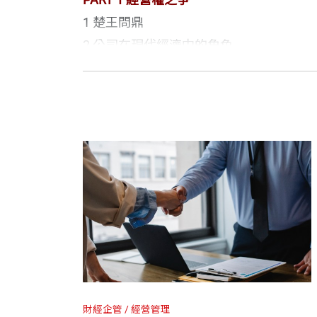
黃偉祥∣大聯大投資控股股份有限公司董
1 楚王問鼎
劉連煜∣政治大學及台北大學兼任教授
2 公司在現代經濟中的角色
顧立雄∣資深法律人
3 公司經營權爭議類型
自序
萬國法律事務所 作者
4 美、台經營權爭奪濫觴
集眾思，廣忠益
台灣知名頂尖法律事務所。民國63 年，
5 掌握經營權之爭的關鍵
從傳統工商業開始，迄網際網路、電子商
PART 2 市場派的進攻策略
家、機構或組織，解決自科技與經濟變遷
1 提高籌碼：票多的贏
2 掌握先機：取得股東會召集權
3 善用董事選舉制度
4 查帳：進攻前的部署
古
之善用天下者，必量天下之權，而揣諸
PART 3公司派的防守策略
財經企管
經營管理
1 固守城池