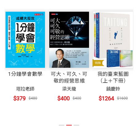
讀高中、高職這種事情。朋友提到他國中畢業就去做
2 青農創業最佳幫手－智慧農業降低從農門檻
——蔡英文／前中華民國總統
皮箱，然後又去拆船，後來台灣這些產業都沒落，他
重量
751
3 用一顆鳳梨打開信任－把嘉義農產品賣到全世界
也失業了。聽到他的故事，我才知道，環境對人的影
4 科技化解傳統與環保的衝突－畜牧業不等於又髒又
響有多巨大。」
翁章梁縣長的8年輝煌政績，是遠見、創意、踏實、
臭
人緣、領導能力、團隊精神以及8年夙夜匪懈心力交
5 漁產與蚵仔也是活招牌－提升養殖產業品牌與基礎
歷史與環境造就的現實
瘁的結晶。讓窮縣翻身，讓嘉義土地重現活力，讓嘉
建設
義縣人找回自信。
6 全台第一個智慧管理產業園區—後發先至更有優勢
這就是翁章梁成長記憶中的嘉義，也是現在進行式的
的馬稠後園區
1分鐘學會數學
可大、可久、可
我的臺東藍圖
嘉義。翁章梁直到就讀大學才離鄉，工作幾年後又再
4
敬的經營思維
（上＋下冊）
——許信良／亞太和平研究基金會董事長
7 從零開始打造宜居科學生活圈—嘉義科學園區的發
度回到嘉義，在縣府服務將近20 年，親眼見證了嘉
塔拉老師
梁天龍
饒慶鈴
展願景
義縣因為太過單一的產業發展，逐漸走向沒落。問題
$379
$400
$1264
$480
$400
$1600
8 用新思維打造新城鄉—嘉義的新中心與多核心
翁章梁縣長用心經營嘉義縣8年，現在到了交成績單
已經明顯到不管你問80 歲的老人家，還是十幾歲的
9 土地重劃留住更多人口—四大重點計畫區的公辦開
的時刻，如果要我打成績，一定是「A+++」等級，
國中生：「嘉義到底出了什麼問題？」他們都能給出
發
他是全台灣的五星縣長，也是讓嘉義縣發光發亮的推
標準答案，也都知道，每個人長大了就要離開嘉義，
手。
而且「現在交通愈來愈發達，教育水平愈來愈高，年