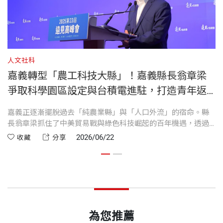
早早就到都市工作。「我國三時，看見許多台遊覽車
4 嘉義優鮮，既優且鮮—極光哈密瓜的幕後推手
開到校門口，一問才知道，原來是載國三不繼續升學
5 行家也愛的嘉義咖啡—推廣三部曲走出限量精品之
從嘉義科學園區、台積電先進封裝廠，到亞洲無人機
的同學去參觀工廠，因為很多人國中畢業後就得去工
裝幀
平裝
路
AI創新應用研發中心；從「嘉義優鮮」到智慧農業、
廠上班。後來我回嘉義工作，發現以前的國小及國中
6 低海拔也能種山葵—阿里山山葵產業復育挑戰
青年培力與觀光行銷，嘉義正穩健地走出一條，兼具
人文社科
人
同學幾乎都離開嘉義，國小同學裡一共只有三個人留
7 活力十足的三大表演縣隊—跳脫農業縣傳統印象的
傳統根基與未來視野的轉型之路。
嘉義轉型「農工科技大縣」！嘉義縣長翁章梁
開本
17x23x2.05 cm
在嘉義，一個是消防員、一個當警察，還有我當縣
最好廣告
爭取科學園區設定與台積電進駐，打造青年返
長。」那一代的嘉義人，離開家鄉去外地工作，是再
8 青年影展說百工故事－讓全台灣都成為嘉義的說書
——賴清德／中華民國總統
鄉新契機｜《嘉義被看見了》
嘉義正逐漸擺脫過去「純農業縣」與「人口外流」的宿命。縣
過
自然不過的事。
人
印刷規格
彩色
長翁章梁抓住了中美貿易戰與綠色科技崛起的百年機遇，透過
推
引進科學園區與台積電，將嘉義成功轉型為「農工科技大
落
9 打造鑽石級綠建築－環境教育中心開啟濱海新篇章
2026/06/22
收藏
分享
《嘉義被看見了》記錄的是一個地方在困難條件下，
翁章梁提到，他曾跟一個嘉義朋友聊天，這位朋友只
縣」，這不僅是產業鏈的升級，也是促使在地優秀青年能留下
來
10 台灣燈會在嘉義－嘉義夢的實踐
發展的新契機。
如何不放棄自己；也是一個地方政府如何用長期、務
讀到國中就去工廠工作。「我問他為什麼不讀高職或
ISBN
9786264179706
實、穩健的方法，為未來鋪路。它提醒我們，台灣的
高中？當時他愣住了，露出一副我這問題很奇怪的表
第二章
農技與科技的轉型
力量，從來不是只來自中央，也不是只來自大城市，
情，因為當時他們整個村的人都是國中畢業後，就理
頁數
360
而是來自每一個願意認真做事、努力改變的地方。
所當然去投靠親戚朋友找工作，因此認知裡根本沒有
1 培養農業菁英部隊－國本學堂蓄積創新能量
為您推薦