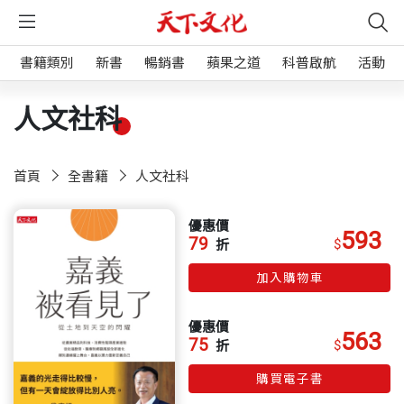
書籍類別
新書
暢銷書
蘋果之道
科普啟航
活動
人文社科
首頁
全書籍
人文社科
優惠價
593
79
$
折
加入購物車
優惠價
563
75
$
折
購買電子書