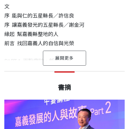
界……
文
序 能與仁的五星縣長／許信良
從村里生活大調查、打造一鄉一特色公園、樂齡假牙
序 讓嘉義發光的五星縣長／謝金河
補助、到宅指導外籍看護工、管路安心計畫、精準運
緣起 幫嘉義縣整地的人
動計畫，到引進NPO理念學校、青年創新創意影展、
前言 找回嘉義人的自信與光榮
成立青創培力站……
PART 1
兩點突破，新嘉發光
本書記錄的，正是這8年縣府團隊辛勤整地的故事。5
度榮獲「5星首長」肯定的翁章梁縣長認為，「雖然
前言
作為地方治理者，不僅要有領導力，還要帶領團隊發
許喻理 作者
找回嘉義人的自信與光榮
第一章
新嘉十大亮點
出版日期
2026/06/30
嘉義的光走得比較慢，但只要方向對、腳步穩、農業
揮執行力，才能提升地方競爭力，人民才會有生命
國立成功大學中文系畢業。曾任職華克文化《Esquir
書摘
的根、科技工業的起飛及文化的積累，每一份努力都
翁章梁出生於嘉義縣義竹鄉，也在此求學長大，父母
力。在嘉義縣，我看見這種精神與過程，值得被記
e》雜誌執行編輯、讀書共和國出版集團編輯與自由
1 台積電CoWoS 廠進駐嘉義—土地、水電能源的全力
會成為照亮嘉義的力量。2025至2035年，將是嘉義
親連續生了六個女兒，最終才在1965 年盼來翁章梁
書號
BGB627
錄，也值得被推廣。
撰稿人。
支持
的黃金10年！」
呱呱墜地。在他的成長過程中，最大的姊姊大他15
2 無人機國家隊在嘉義—新興產業也能在農業縣扎根
歲，三姊大他12 歲，翁章梁還在求學階段時，她們
——高希均／遠見．天下文化事業群創辦人
3 華泰名品城成功插旗—轉型的最後一塊拼圖
出版社
天下文化