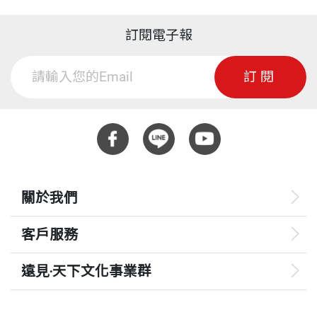
第三章
不一樣的觀光行動
輕人離開嘉義的速度也愈來愈快了。」翁章梁很清楚
訂閱電子報
——謝金河／財信傳媒集團董事長
嘉義人長期外流、青年無法返鄉，是歷史與環境造成
1 重新看見自己的家鄉－再。嘉義鄉村藝術行動
的現實，也深知嘉義必須轉型，必須轉變，才能改變
2 拚觀光不必靠新景點－觀光聚落改造與分眾精準行
訂閱
大家的命運。
銷
3 營造美食與住宿的最佳體驗－從觀光學院、料理專
對於年輕人因現實選擇離開嘉義，翁章梁雖然充滿無
書到住宿升級
奈，但他說：「我從來不會喊話要年輕人返鄉，因為
4 廢棄穀倉重生記－高山茶都帶動中埔廢棄穀倉活化
2022 年台灣已是世界第二十一大經濟體，台灣的發
5 自媒體的強大擴散力－Q嘉義粉絲團與短影音行銷
關於我們
展已經與世界發展緊密相連，台灣的年輕人是屬於全
世界的。身為嘉義縣長，我要做的是：『讓想回來嘉
PART 2
全面挺進，照顧全嘉
客戶服務
義的人，有更多機會回得來。』」而目前嘉義的產業
太過單一，想回鄉工作的人經常找不到機會，所以嘉
遠見‧天下文化事業群
第四章
長者的安心嘉園
義要重振農業、發展工業跟科技，創造更多的工作機
遠見
會。