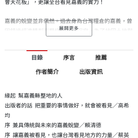
會天花板」，更讓全台看見嘉義的實力！
嘉義的蛻變並非偶然。過去身為台灣糧倉的嘉義，曾
因錯過經濟轉型而歷經50年的沉寂。為了找回土地與
人民的自信，嘉義縣抓住百年機遇，8年默默耕耘整
地，以兼具「科技前瞻」與「人文溫度」的姿態，逐
目錄
序言
推薦
漸展現出農工科技大縣的新氣勢。
作者簡介
出版資訊
8年整地，不只在科技、消費產業的布局，也同時強
化社福、教育、醫療與基礎建設等。
緣起 幫嘉義縣整地的人
出版者的話 把重要的事情做好，就會被看見／高希
從台積電CoWoS廠進駐、馬稠後與嘉義科學園區的
均
整體規劃、無人機國家隊設立、華泰名品城Outlet插
序 兼具傳統與未來的嘉義蛻變／賴清德
旗，到「嘉義優鮮」農產品及高山精品咖啡銷售全世
序 讓嘉義被看見，也讓台灣看見地方的力量／蔡英