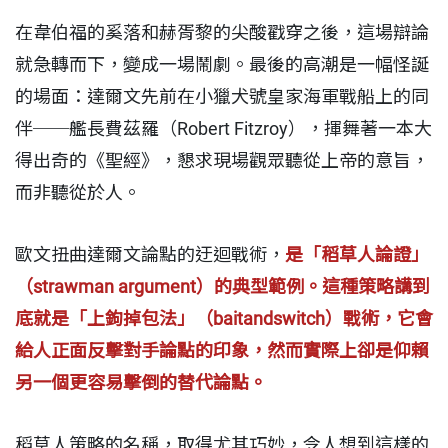
在韋伯福的奚落和赫胥黎的尖酸戳穿之後，這場辯論
就急轉而下，變成一場鬧劇。最後的高潮是一幅怪誕
的場面：達爾文先前在小獵犬號皇家海軍戰船上的同
伴──艦長費茲羅（Robert Fitzroy），揮舞著一本大
得出奇的《聖經》，懇求現場觀眾聽從上帝的意旨，
而非聽從於人。
歐文扭曲達爾文論點的迂迴戰術，
是「稻草人論證」
（strawman argument）的典型範例。這種策略講到
底就是「上鉤掉包法」（baitandswitch）戰術，它會
給人正面反擊對手論點的印象，然而實際上卻是仰賴
另一個更容易擊倒的替代論點。
稻草人策略的名稱，取得尤其巧妙，令人想到這樣的