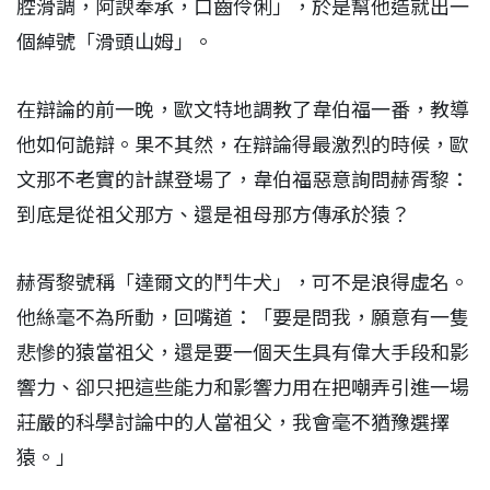
腔滑調，阿諛奉承，口齒伶俐」，於是幫他造就出一
個綽號「滑頭山姆」。
在辯論的前一晚，歐文特地調教了韋伯福一番，教導
他如何詭辯。果不其然，在辯論得最激烈的時候，歐
文那不老實的計謀登場了，韋伯福惡意詢問赫胥黎：
到底是從祖父那方、還是祖母那方傳承於猿？
赫胥黎號稱「達爾文的鬥牛犬」，可不是浪得虛名。
他絲毫不為所動，回嘴道：「要是問我，願意有一隻
悲慘的猿當祖父，還是要一個天生具有偉大手段和影
響力、卻只把這些能力和影響力用在把嘲弄引進一場
莊嚴的科學討論中的人當祖父，我會毫不猶豫選擇
猿。」