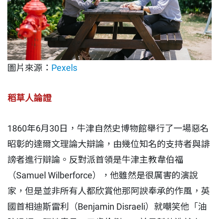
圖片來源：
Pexels
稻草人論證
1860年6月30日，牛津自然史博物館舉行了一場惡名
昭彰的達爾文理論大辯論，由幾位知名的支持者與誹
謗者進行辯論。反對派首領是牛津主教韋伯福
（Samuel Wilberforce），他雖然是很厲害的演說
家，但是並非所有人都欣賞他那阿諛奉承的作風，英
國首相迪斯雷利（Benjamin Disraeli）就嘲笑他「油