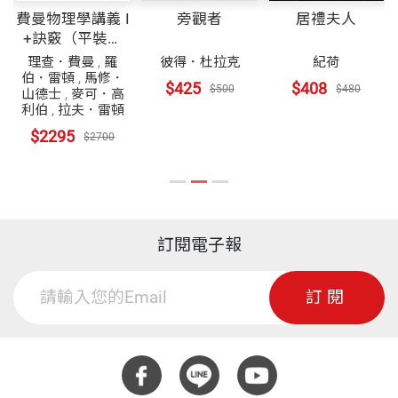
費曼物理學講義 I
旁觀者
居禮夫人
+訣竅（平裝）
共7冊
理查．費曼
,
羅
彼得．杜拉克
紀荷
伯．雷頓
,
馬修．
$425
$408
$500
$480
山德士
,
麥可．高
利伯
,
拉夫．雷頓
$2295
$2700
訂閱電子報
訂閱