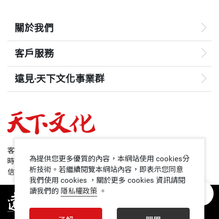
關於我們
客戶服務
遠見‧天下文化事業群
遠見
哈佛商業評論
50+
客服專線：+886 2 2662-0012
為提供您更多優質的內容，本網站使用 cookies分
時間：週一~週五9:00~12:30;13:30~17:00
領導影響力學院
析技術。若繼續閱覽本網站內容，即表示您同意
信箱：service@cwgv.com.tw
我們使用 cookies ，關於更多 cookies 資訊請閱
讀我們的
隱私權政策
。
1號課堂
未來親子