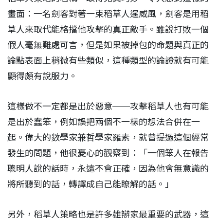
畫面：一名劍客對著一束稻草人逞威風，劍客是用稻
草人來取代能格擋他攻擊的真正敵手。雖說打敗一個
假人毫無難處可言，但是如果被掉包的命題與真正的
論點表面上稍微有些類似，這種類型的論證就有可能
顯得頗有說服力。
這樣做不一定都是出於惡意──攻擊稻草人也有可能
是出於蠢笨，例如誤把兩個不一樣的想法合併在一
起。偉大的數學家兼哲學家羅素，就曾提過這個經常
發生的問題，他很憂心的觀察到：「一個笨人在報告
聰明人說的話時，永遠不會正確，因為他會無意識的
將所聽到的話，轉譯成自己能瞭解的話。」
另外，稻草人策略也是許多雄辯家最重要的武器，這