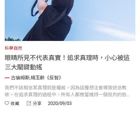
科學自然
科
眼睛所見不代表真實！追求真理時，小心被這
三大關鍵動搖
古倫姆斯,楊玉齡《反智》
邏
我們不該相信某真理就是權威，因為這種想法會導致迷信教
網
和
條。在追求真理的過程中，所有人都應當維持一個批判的態
的
的
度，懷疑真實的訴求，不斷地找尋證據。
2020/09/03
收藏
分享