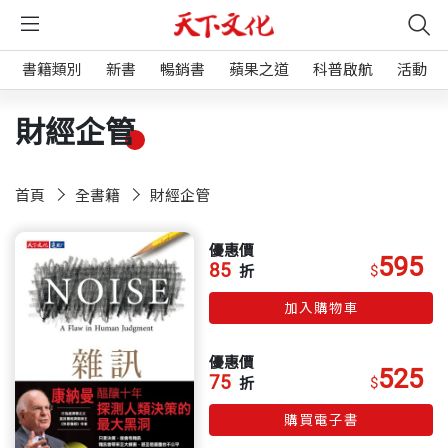
書籍類別
新書
暢銷書
蘋果之道
科普啟航
活動
財經企管
首頁
全書籍
財經企管
優惠價
595
85
$
折
加入購物車
優惠價
525
75
$
折
購買電子書