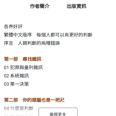
作者簡介
出版資訊
本書中，作者從各領域的實例中拆解雜訊出現的原
因，並提供幾項決策保健策略，幫助讀者預防決策雜
各界好評
訊。
繁體中文版序 每個人都可以有更好的判斷
序言 人類判斷的兩種錯誤
雜訊與偏誤一樣，都是人類必須迫切正視的問題
唯有正視雜訊與偏誤的存在，並做好決策保健工作
第一部 尋找雜訊
才能迎向決策錯誤更少、更公平、更健康的社會
01 犯罪與量刑雜訊
02 系統雜訊
03 單一決策
第二部 你的頭腦也是一把尺
04 什麼是判斷