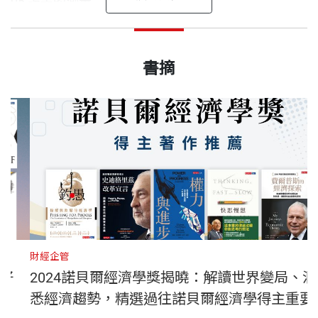
05 誤差的測量
06 雜訊分析
每個人都可以有更好的判斷
《雜訊》是我這十幾年來讀過的書當中最重要的一
丹尼爾．康納曼 作者
07 場合雜訊
出版日期
2024/03/28
本。作者提出全新的想法。這想法極為重要，你恨不
全球暢銷書《快思慢想》的作者、2002年諾貝爾經濟
書摘
08 群體如何擴大雜訊
能把這本書獻給繁體中文版讀者，我們既榮幸又感
得馬上付諸實踐。
學獎得主、2013年獲頒美國總統自由勳章。他是普林
激。我們的焦點是人類判斷：判斷如何會出錯，以及
書號
BCB733B
斯頓大學尤金．希金斯心理學講座教授，伍德羅威爾
第三部 預測性判斷中的雜訊
如何能變得更好。這是潛藏於所有人類經驗底層的問
──安琪拉．達克沃斯（Angela Duckworth），《恆
森學院公共事務教授，曾榮獲多項獎章，包括美國心
09 判斷與模型
題，不管是在醫學、法律、公共政策、商業或是日常
毅力》（Grit）作者
理學學會頒贈的心理學終身貢獻獎。
10 無雜訊的規則
出版社
天下文化
生活領域。
11 客觀的無知
他在心理學上的成就是挑戰判斷與決策的理性模式，
12 常態之谷
行為科學書籍的四個黃金標準是：見解新穎、證據嚴
過去幾十年，已經有很多人注意到偏誤的問題。人類
被公認為「繼佛洛依德之後，當代最偉大的心理學
裝幀
軟皮精裝
謹、文筆洗練、能實際應用。很少有一本書能達到兩
判斷令人驚異，而且人類心靈締造很多了不起的成
家」。他的跨領域研究對經濟學、醫學、政治、社會
第四部 雜訊的發生
個標準，但《雜訊》四者皆具，有如打出全壘打一
財經企管
就。但在某些情況之下，偏誤會造成系統性的誤差。
學、社會心理學、認知科學皆具深遠的影響，被譽為
13 捷思法、偏誤與雜訊
般。準備面對這三位思想翹楚提供的閱讀震撼，讓他
2024諾貝爾經濟學獎揭曉：解讀世界變局、洞
開本
14.8 x 21cm
如果人過於樂觀，就會出現偏誤。同樣的，若是太重
「行為經濟學之父」。
14 配對
們幫助你重新思索如何評估別人、做決定和解決問
悉經濟趨勢，精選過往諾貝爾經濟學得主重要
視短期，就會忽略長期（這就是「現時偏誤」）。
15 量表