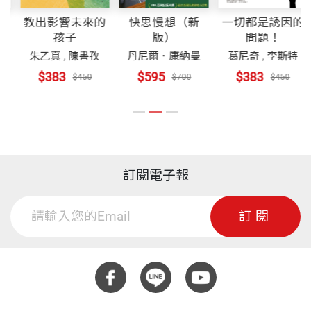
從很多方面來看，雜訊是個未知的國度，一個尚未被
爾經濟學獎得主康納曼合著新書《
Noise
》。
26 減少雜訊的成本
一項偉大的成就，是心理學領域的里程碑。
教出影響未來的
快思慢想（新
一切都是誘因的
發現的世界。這是一個嚴重的問題，世人卻視若無
孩子
版）
問題！
27 尊嚴
睹。雜訊會造成嚴重的不公平，在某些情況下，應該
朱乙真
,
陳書孜
丹尼爾．康納曼
葛尼奇
,
李斯特
──菲利普．泰特洛克（Philip E. Tetlock），《超級
28 規定或準則
被視為一種暴行，甚至是一種醜聞。而且在很多情況
凱斯．桑思汀 作者
$383
$595
$383
$450
$700
$450
預測》（Superforecasting）作者
下，雜訊會付出高昂的成本，企業、員工、消費者、
哈佛大學法學院羅勃‧沃姆斯利大學講座教授（Robert
綜述與結論 正視雜訊問題
投資人及其他許多人也會受到傷害。
Walmsley University Professor），也是世界衛生組
結語 一個雜訊很少的世界
織行為洞見與科學科技顧問小組主任。曾任歐巴馬總
附錄A 如何進行雜訊審查
不過，我們也有一個好消息要告訴各位。在世界各
統的白宮資訊法規辦公室主任。著有《成本效益革
附錄B 決策觀察者的檢核表
訂閱電子報
地，都能利用很多方法來減少雜訊，從而降低成本，
命》（The Cost-Benefit Revolution）、《改變的發
附錄C 修正預測
並提高公平性，不管你住在哪裡，或是用何種語言閱
生》（How Change Happens）、《推出你的影響
訂閱
致謝
讀這些文字，都是如此。
力》（Nudge，與理查‧塞勒合著）等書。
各章注釋
廖月娟 譯者