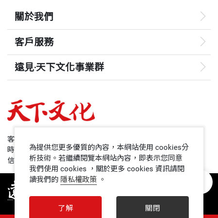
美國西雅圖華盛頓大學比較文學碩士。曾獲誠品好讀
關於我們
報告2006年度最佳翻譯人、2007年金鼎獎最佳翻譯
人獎、2008年吳大猷科普翻譯銀籤獎。譯作繁多，包
客戶服務
括《賈伯斯傳》、《你要如何衡量你的人生？》、
遠見‧天下文化事業群
《旁觀者》、《謝謝你遲到了》等數十冊。
遠見
哈佛商業評論
周宜芳 譯者
臺灣大學國際企業學系畢業，後負笈劍橋大學經濟學
50+
客服專線：+886 2 2662-0012
研究所。曾任職於金融業、出版業，現為自由譯者，
為提供您更多優質的內容，本網站使用 cookies分
時間：週一~週五9:00~12:30;13:30~17:00
領導影響力學院
析技術。若繼續閱覽本網站內容，即表示您同意
作品目前累計四十餘種。賜教信箱：yifang.chou@icl
信箱：service@cwgv.com.tw
我們使用 cookies ，關於更多 cookies 資訊請閱
oud.com。
讀我們的
隱私權政策
。
1號課堂
未來親子
了解
關閉