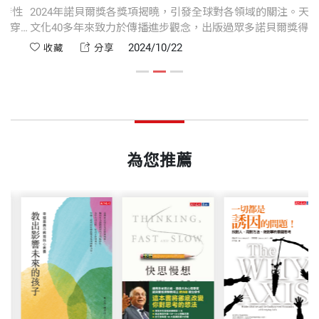
觀點！
題。
性
2024年諾貝爾獎各獎項揭曉，引發全球對各領域的關注。天下
16 型態
印刷規格
黑白
穿
文化40多年來致力於傳播進步觀念，出版過眾多諾貝爾獎得主
很多人會顯現樂觀偏誤和現時偏誤，雖然這樣的偏誤
奧利維．席波尼 作者
17 雜訊的來源
策
的重要著作，讓讀者能與國際接軌，一同來探索這些得獎人的
──亞當．格蘭特（Adam Grant），《給予》（Givi
2024/10/22
收藏
分享
可能是有用的（如果你很樂觀，也許會比較願意勇於
教授、作家和企業顧問，專門研究策略思維與決策流
力
重要研究與觀念。感受知識學習的永恆魅力。
ng）作者
嘗試），但這也可能造成嚴重錯誤，因此產生大問
程的設計。他在巴黎高等商學院（HEC Paris）教導
ISBN
4713510944523
第五部 提升判斷力
題。
策略、決策與問題解決課程，並擔任牛津大學賽德商
18 優越的判斷者，卓越的判斷力
雜訊是對大眾看不到的龐大社會問題進行非常精采的
學院（Saïd Business School）副研究員。此外，他
19 移除偏誤與決策保健
頁數
544
在這裡我們可以談到很多與偏誤有關的事情，以及如
調查。
長期在麥肯錫公司（McKinsey＆Company）巴黎、
20 鑑識科學的資訊排序
為您推薦
何減少偏誤帶來的有害影響，但我們的主題是雜訊。
紐約辦事處擔任顧問與合夥人，也在歐洲許多機構任
21 預測的挑選與總合
──史蒂芬．李維特（Steven Levitt），《蘋果橘子
我們把雜訊定義為我們不樂見的判斷變異。如果一位
職，以顧問或董事會成員的身份為商業領袖提供諮
重量
657
22 醫療診斷指引
經濟學》（Freakonomics）共同作者
醫師說，病人的心臟有問題，不過另一位醫師說，病
詢。著有《不當決策》（You’re About to Make a Ter
23 績效評鑑量表的制定
人只是壓力大，這時就有雜訊了。若是一位安檢人員
rible Mistake!）。
24 人員招募結構化
說，某個工作場所安全無虞，但另一位安檢人員卻說
在《雜訊》中，三位作者以獨特、新穎的角度，切入
25 中介評估法
那個工作場所很危險，顯然這就是雜訊。
席波尼的研究專注在藉由減少偏誤的影響來增進決策
人類在各個領域的判斷問題：從《魔球》教練到中央
品質。他也是許多學術及一般出版品的作者，與諾貝
第六部 雜訊的最適水準
銀行總裁、軍事指揮官，乃至國家元首。《雜訊》是