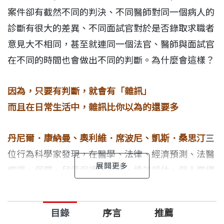
案件卻有截然不同的判決、不同醫師對同一個病人的
診斷有很大的差異、不同面試官對於是否錄取求職者
意見大不相同，甚至就連同一個法官、醫師與面試官
在不同的時間也會做出不同的判斷。為什麼會這樣？
因為，只要有判斷，就會有「雜訊」
而且在日常生活中，雜訊比你以為的還要多
丹尼爾．康納曼、奧利維．席波尼、凱斯．桑思汀
三
位行為科學家發現，在醫學、法律、經濟預測、法醫
鑑識、保釋、兒童保護、策略、績效評估、個人選擇
等領域，都看得到雜訊，但是一般人和組織都沒有意
識到這個問題，結果是付出高昂的代價、公共安全與
目錄
序言
推薦
衛生受到影響、社會還會出現極端不公平的情況。