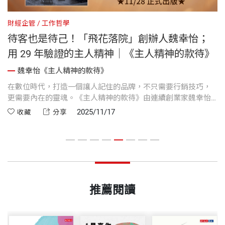
財經企管
工作哲學
財
東
待客也是待己！「飛花落院」創辦人魏幸怡；
用 29 年驗證的主人精神｜《主人精神的款待》
問
魏幸怡《主人精神的款待》
在數位時代，打造一個讓人記住的品牌，不只需要行銷技巧，
落
更需要內在的靈魂。《主人精神的款待》由連續創業家魏幸怡
2
整
親筆撰寫，以 29 年實戰經驗濃縮出一套可學習、可實踐的品牌
年
2025/11/17
收藏
分享
精
經營法則。從牛肉麵攤到山中美學空間，她用「主人精神」貫
理
是
穿品牌核心，帶領讀者走進一段充滿真誠、堅持與溫度的創業
奇
旅程。
人
書
推薦閱讀