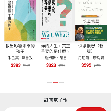
教出影響未來的
你的人生，真正
快思慢想（新
孩子
重要的是什麼？
版）
朱乙真
,
陳書孜
詹姆斯．萊恩
丹尼爾．康納曼
$383
$323
$595
$450
$380
$700
訂閱電子報