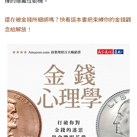
擇的隱藏性動機。
還在被金錢所綑綁嗎？快看這本書把束縛你的金錢觀
念給解放！