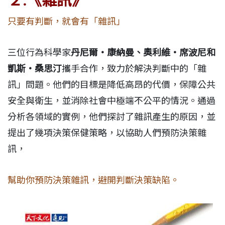
２.
《雜訊》
只要有判斷，就會有「雜訊」
三位行為科學家
丹尼爾・康納曼、奧利維・席波尼和
凱斯・桑思汀
攜手合作，致力於解決判斷中的「雜
訊」問題。他們的目標是降低高昂的代價，保障公共
安全與衛生，並消除社會中極端不公平的情況。通過
分析各領域的實例，他們探討了雜訊產生的原因，並
提出了幾項決策保健策略，以協助人們預防決策雜
訊，
幫助你預防決策雜訊，避開判斷決策缺陷。