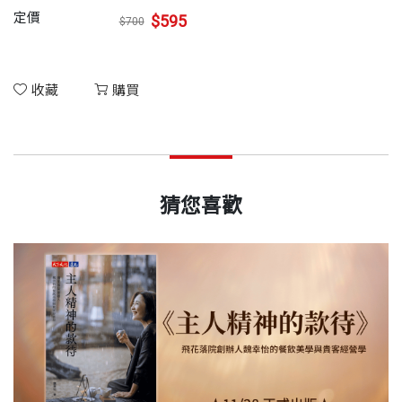
定價
$595
$700
收藏
購買
猜您喜歡