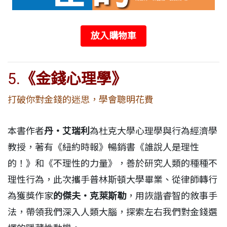
放入購物車
5.
《金錢心理學》
打破你對金錢的迷思，學會聰明花費
本書作者
丹・艾瑞利
為杜克大學心理學與行為經濟學
教授，著有《紐約時報》暢銷書《誰說人是理性
的！》和《不理性的力量》，善於研究人類的種種不
理性行為，此次攜手普林斯頓大學畢業、從律師轉行
為獲獎作家
的傑夫・克萊斯勒
，用詼諧睿智的敘事手
法，帶領我們深入人類大腦，探索左右我們對金錢選