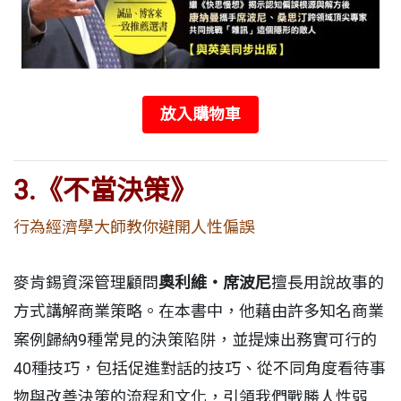
放入購物車
3.
《不當決策》
行為經濟學大師教你避開人性偏誤
麥肯錫資深管理顧問
奧利維・席波尼
擅長用說故事的
方式講解商業策略。在本書中，他藉由許多知名商業
案例歸納9種常見的決策陷阱，並提煉出務實可行的
40種技巧，包括促進對話的技巧、從不同角度看待事
物與改善決策的流程和文化，引領我們戰勝人性弱