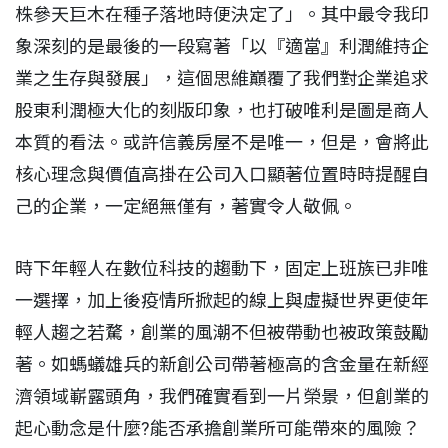
株參天巨木在種子落地時便決定了」。其中最令我印
象深刻的是最後的一段寫著「以『適當』利潤維持企
業之生存與發展」，這個思維巔覆了我們對企業追求
股東利潤極大化的刻版印象，也打破唯利是圖是商人
本質的看法。或許信義房屋不是唯一，但是，會將此
核心理念與價值高掛在公司入口顯著位置時時提醒自
己的企業，一定絕無僅有，著實令人敬佩。
時下年輕人在數位科技的趨動下，固定上班族已非唯
一選擇，加上後疫情所掀起的線上與虛擬世界更使年
輕人趨之若騖，創業的風潮不但被帶動也被政策鼓勵
著。如螞蟻雄兵的新創公司帶著極高的含金量在新經
濟領域嶄露頭角，我們確實看到一片榮景，但創業的
起心動念是什麼?能否承擔創業所可能帶來的風險？