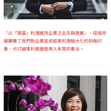
「以『適當』利潤維持企業之生存與發展」，這個思
維巔覆了我們對企業追求股東利潤極大化的刻版印
象，也打破唯利是圖是商人本質的看法。