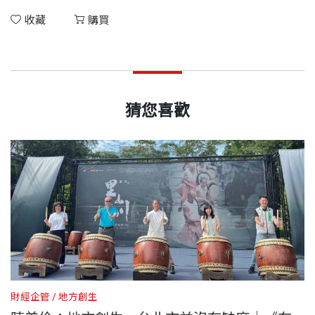
收藏
購買
猜您喜歡
財經企管
地方創生
財