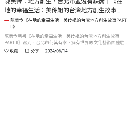
陳美伶：地方創生，台北市並沒有缺席｜《在
地的幸福生活：美伶姐的台灣地方創生故事
PART II》
T
陳美伶《在地的幸福生活：美伶姐的台灣地方創生故事PART
II》
數
陳美伶新書《在地的幸福生活：美伶姐的台灣地方創生故事
陳
多
PART II》寫到，台北市何其有幸，擁有世界級文化藝術團體駐
的
，
點在最需要活絡的文山區，這是非常值得開發的地方創生項
得
2024/06/14
收藏
分享
，
目，不但可做為培育藝術人才的基地，更能藉著優人神鼓強大
竿
學
的文化影響力，讓全世界看到台灣、看到台北。在台灣地方創
資
生基金會平台上，台北市並沒有缺席。
《