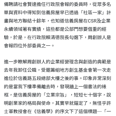
備聘請社會賢達擔任行政院會報的委員時，從眾多名
單與資料中得知到信義房屋早已透過「社區一家」計
畫與地方聯結十餘年，也知道信義房屋在CSR及企業
永續領域著有實績，這些都是公部門想要借重的經
驗，於是，在行政院賴清德院長勾選下，周創辦人是
會報四位外部委員之一。
進一步瞭解周創辦人的企業經營理念與創造的典範是
去年我卸任公職，受邀籌組地方創生基金會第一次走
進位於信義路五段總部大樓之後的事。印象非常深刻
的是當我下樓準備離去時，發現牆上一個書法的裱
框，是信義房屋的「立業宗旨」，短短七十個字，說
明創業家的格局與使命，其實早就錨定了，無怪乎許
士軍教授會在《信義學》的序文下了這個標題─「一