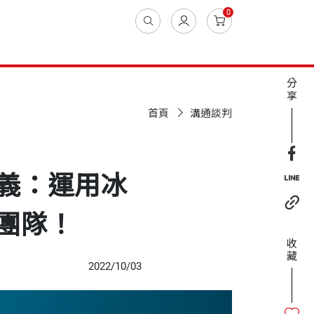
0
分
享
首頁
溝通談判
義：運用冰
團隊！
收
藏
2022/10/03