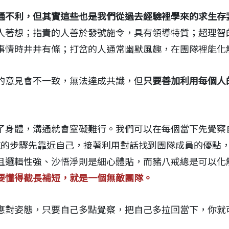
通不利，但其實這些也是我們從過去經驗裡學來的求生存
人著想；指責的人善於發號施令，具有領導特質；超理智
事情時井井有條；打岔的人通常幽默風趣，在團隊裡能化
的意見會不一致，無法達成共識，但
只要善加利用每個人
了身體，溝通就會窒礙難行。我們可以在每個當下先覺察
GE的步驟先靠近自己，接著利用對話找到團隊成員的優點
且邏輯性強、沙悟淨則是細心體貼，而豬八戒總是可以化
要懂得截長補短，就是一個無敵團隊。
應對姿態，只要自己多點覺察，把自己多拉回當下，你就