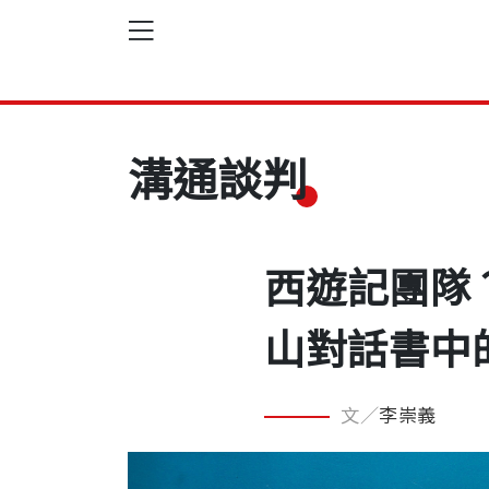
溝通談判
西遊記團隊
山對話書中
文／
李崇義