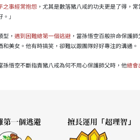
平之事經常抱怨
，尤其是數落豬八戒的功夫更是了得，常
好。」
類型，
遇到困難總第一個逃避
，當孫悟空百般拚命保護師
酒和美女。他有時搞笑，卻難以跟團隊好好專注的溝通。
當孫悟空不斷指責豬八戒為何不用心保護師父時，他
總會