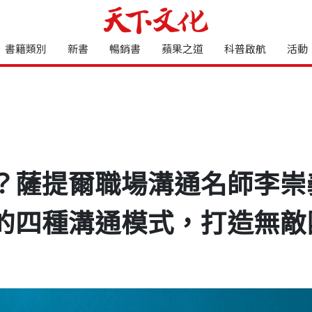
書籍類別
新書
暢銷書
蘋果之道
科普啟航
活動
？薩提爾職場溝通名師李崇
的四種溝通模式，打造無敵