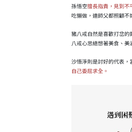
孫悟空
擅長指責，見到不
吃懶做，連師父都照顧不
豬八戒自然是喜歡打岔的
八戒心思總想著美食、美
沙悟淨則是討好的代表，
自己委屈求全。