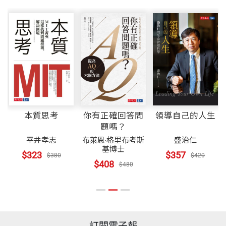
本質思考
你有正確回答問
領導自己的人生
題嗎？
,
平井孝志
布萊恩‧格里布考斯
盛治仁
基博士
$323
$357
$380
$420
$408
$480