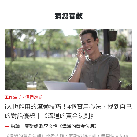
猜您喜歡
工作生活
溝通說話
工
i人也能用的溝通技巧！4個實用心法，找到自己
的對話優勢｜《溝通的黃金法則》
約翰．麥斯威爾,李文怡《溝通的黃金法則》
精
《溝通的黃金法則》作者約翰．麥斯威爾提到，善用個人長處
《