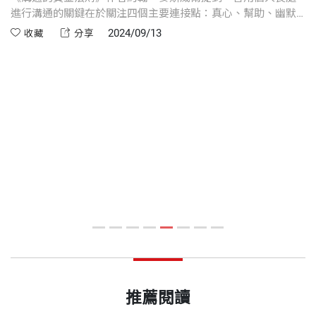
中
進行溝通的關鍵在於關注四個主要連接點：真心、幫助、幽默
怕
和希望。這四項特質中，哪一個是你最有效的連結優勢呢？
不
2024/09/13
收藏
分享
為
響
推薦閱讀