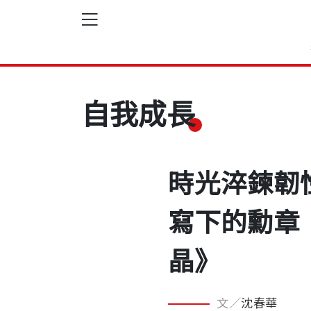
自我成長
時光淬鍊韌
寫下的勳章
晶》
文／
沈春華