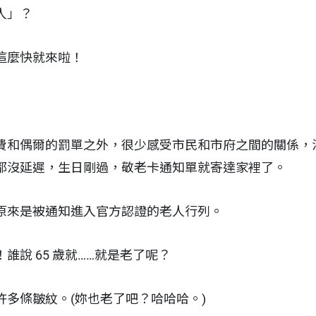
人」？
這麼快就來啦！
費和偶爾的罰單之外，很少感受市民和市府之間的關係，
都沒延遲，生日剛過，敬老卡通知單就寄達家裡了。
原來是被通知進入官方認證的老人行列。
誰說 65 歲就……就是老了呢？
許多條皺紋。(妳也老了吧？哈哈哈。)