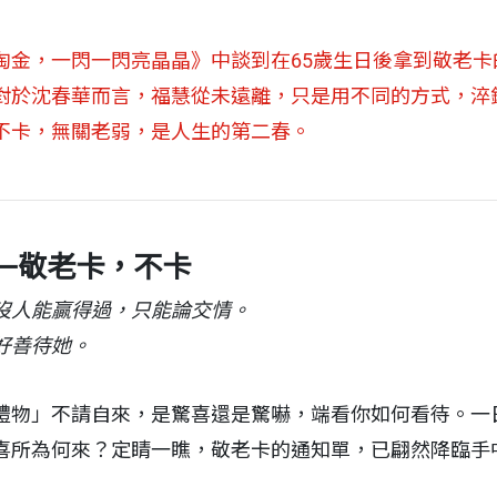
淘金，一閃一閃亮晶晶》中談到在65歲生日後拿到敬老卡
對於沈春華而言，福慧從未遠離，只是用不同的方式，淬
不卡，無關老弱，是人生的第二春。
—敬老卡，不卡
沒人能贏得過，只能論交情。
好善待她。
禮物」不請自來，是驚喜還是驚嚇，端看你如何看待。一
喜所為何來？定睛一瞧，敬老卡的通知單，已翩然降臨手