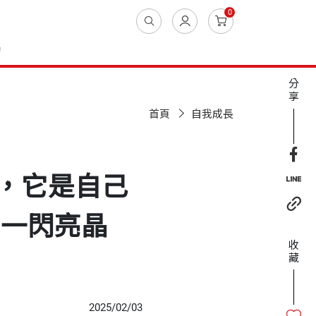
0
動
分
享
首頁
自我成長
，它是自己
閃一閃亮晶
收
藏
2025/02/03