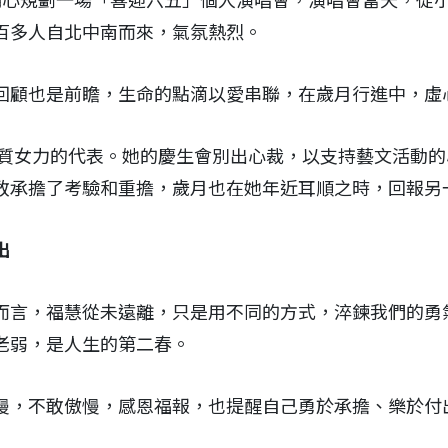
她精心規劃一場「喜迎六五」個人演唱會，演唱會當天，從
百多人自北中南而來，氣氛熱烈。
回顧也是前瞻，生命的點滴以愛串聯，在歲月行進中，虛
也是優質女力的代表。她的慶生會別出心裁，以支持藝文活動
敢承擔了考驗和重擔，歲月也在她年近耳順之時，回報另
出
而言，福慧從未遠離，只是用不同的方式，淬鍊我們的勇
老弱，是人生的第二春。
慢，不敢傲慢，感恩福報，也提醒自己勇於承擔、樂於付