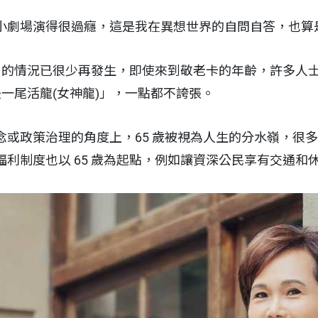
小劇場演得很過癮，這是我在異想世界的自問自答，也算
嫗」的情況已很少再發生，即使來到敬老卡的年齡，許多人
仍是一尾活龍(女神龍)」，一點都不誇張。
念或政策治理的角度上，65 歲被視為人生的分水嶺，很
福利制度也以 65 歲為起點，例如讓資深公民享有交通和