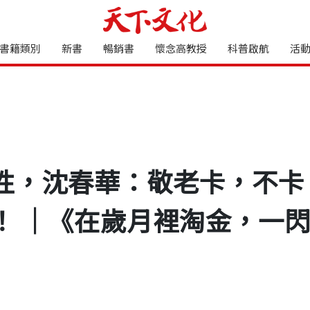
書籍類別
新書
暢銷書
懷念高教授
科普啟航
活
性，沈春華：敬老卡，不卡
！ ｜《在歲月裡淘金，一