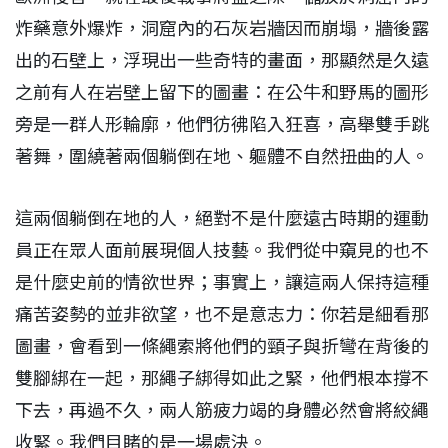
炸藥意外爆炸，洞窟內的石灰岩牆因而崩塌，牆後露
出的石壁上，浮現出一些奇特的畫面，那顯然是久遠
之前有人在岩壁上留下的圖畫：在公牛和野馬的圖形
旁是一群人形輪廓，他們彷彿陷入狂喜，高舉雙手跳
著舞，圍繞著兩個躺倒在地、軀體不自然扭曲的人。
這兩個躺倒在地的人，絕對不是什麼遠古時期的運動
員正在眾人面前展現個人技藝。我們從中窺見的也不
是什麼史前的情欲世界；事實上，讓這兩人保持這種
痛苦姿勢的並非欲望，也不是意志力：你若是細看那
圖畫，會看到一條繩索將他們的頸子與折彎在背後的
雙腳綁在一起，那繩子綁得如此之緊，他們根本撐不
下去，再過不久，兩人筋疲力竭的身體必然會將絞繩
收緊。我們目睹的是一場處決。