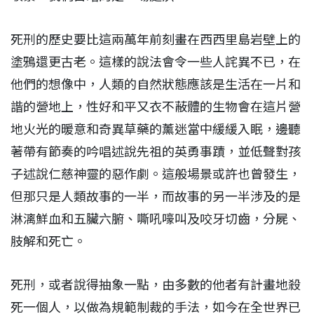
死刑的歷史要比這兩萬年前刻畫在西西里島岩壁上的
塗鴉還更古老。這樣的說法會令一些人詫異不已，在
他們的想像中，人類的自然狀態應該是生活在一片和
諧的營地上，性好和平又衣不蔽體的生物會在這片營
地火光的暖意和奇異草藥的薰迷當中緩緩入眠，邊聽
著帶有節奏的吟唱述說先祖的英勇事蹟，並低聲對孩
子述說仁慈神靈的惡作劇。這般場景或許也曾發生，
但那只是人類故事的一半，而故事的另一半涉及的是
淋漓鮮血和五臟六腑、嘶吼嚎叫及咬牙切齒，分屍、
肢解和死亡。
死刑，或者說得抽象一點，由多數的他者有計畫地殺
死一個人，以做為規範制裁的手法，如今在全世界已