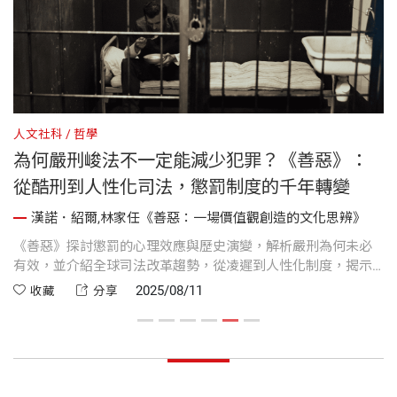
人文社科
哲學
人
為何嚴刑峻法不一定能減少犯罪？《善惡》：
從酷刑到人性化司法，懲罰制度的千年轉變
漢諾．紹爾,林家任《善惡：一場價值觀創造的文化思辨》
，
《善惡》探討懲罰的心理效應與歷史演變，解析嚴刑為何未必
道
德
有效，並介紹全球司法改革趨勢，從凌遲到人性化制度，揭示
限
並
刑罰未來發展方向與社會影響。
德
2025/08/11
收藏
分享
則
當