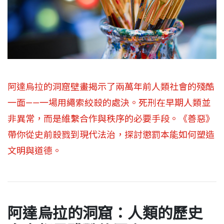
阿達烏拉的洞窟壁畫揭示了兩萬年前人類社會的殘酷
一面——一場用繩索絞殺的處決。死刑在早期人類並
非異常，而是維繫合作與秩序的必要手段。《善惡》
帶你從史前殺戮到現代法治，探討懲罰本能如何塑造
文明與道德。
阿達烏拉的洞窟：人類的歷史