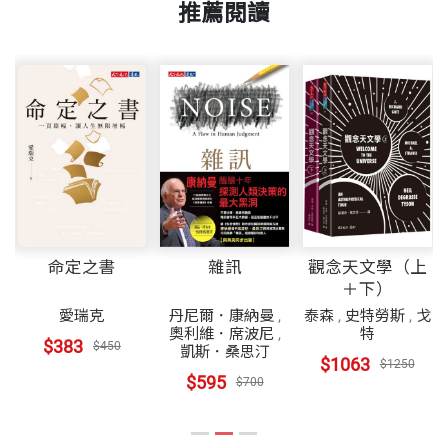
推薦閱讀
命定之書
雜訊
觀念天文學（上
＋下）
愛瑞克
丹尼爾．康納曼
,
泰森
,
史特勞斯
,
戈
奧利維．席波尼
,
特
$383
$450
凱斯．桑思汀
$1063
$1250
$595
$700