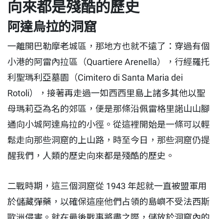
向來都是殘酷的歷史
阿達烏拉的洞窟
一離開巴勒摩老城區，那地方也就不遠了：穿過有個
小港的阿雷內拉區（Quartiere Arenella），行經羅托
利聖瑪利亞墓園（Cimitero di Santa Maria dei
Rotoli），接著再走過一如西西里島上諸多其他以聖
母瑪莉亞為名的郊區，便是那條沿佩雷格里諾山山腳
通向小城阿達烏拉的小徑。從這裡開始是一條可以輕
鬆走向那些洞窟的上山路，時至今日，那些洞窟仍提
醒我們，人類的歷史向來都是殘酷的歷史。
二戰時期，這三個洞窟從 1943 年起就一直被盟軍用
於儲藏彈藥，以確保這座他們占領的島嶼不受法西斯
歐洲侵害。就在最後戰事將盡之際，儲放於洞窟內的