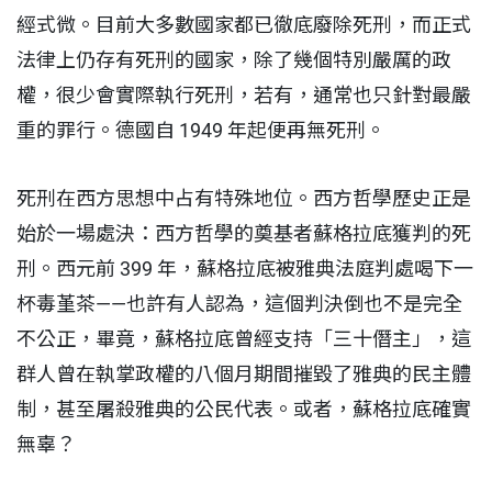
經式微。目前大多數國家都已徹底廢除死刑，而正式
法律上仍存有死刑的國家，除了幾個特別嚴厲的政
權，很少會實際執行死刑，若有，通常也只針對最嚴
重的罪行。德國自 1949 年起便再無死刑。
死刑在西方思想中占有特殊地位。西方哲學歷史正是
始於一場處決：西方哲學的奠基者蘇格拉底獲判的死
刑。西元前 399 年，蘇格拉底被雅典法庭判處喝下一
杯毒堇茶——也許有人認為，這個判決倒也不是完全
不公正，畢竟，蘇格拉底曾經支持「三十僭主」，這
群人曾在執掌政權的八個月期間摧毀了雅典的民主體
制，甚至屠殺雅典的公民代表。或者，蘇格拉底確實
無辜？