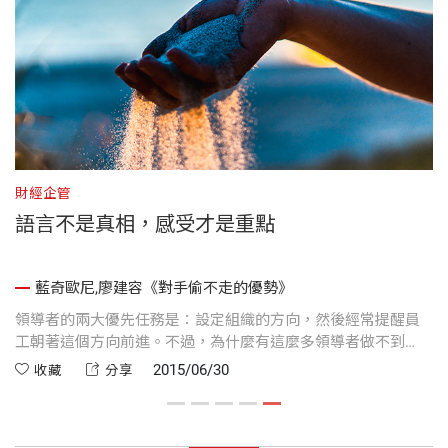
財經企管
語言不是真相，感受才是重點
藍奇歐尼,廖建容《對手偷不走的優勢》
共
領導者的兩大優先任務是：設定組織的方向，然後經常提醒員
工朝著這個方向前進。不過，為什麼有這麼多領導者做不到
呢？
2015/06/30
收藏
分享