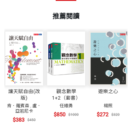
推薦閱讀
讓天賦自由(改
觀念數學
遊樂之心
版)
1+2（套書）
.
肯．羅賓森
,
盧．
任維勇
楊照
亞若尼卡
$850
$272
$1000
$320
$383
$450