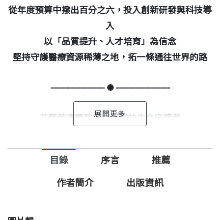
從年度預算中撥出百分之六，投入創新研發與科技導
入
以「品質提升、人才培育」為信念
堅持守護醫療資源稀薄之地，拓一條通往世界的路
----------------------
✺
----------------------
花蓮慈濟醫院，東臺灣的生命守護者
在最需要的地方，種下希望
目錄
序言
推薦
----------------------
✺
----------------------
作者簡介
出版資訊
在偏鄉深耕，是一條不易之路，卻也是一條充滿願力
與希望的道路。林欣榮院長以醫者的悲心與願力，帶