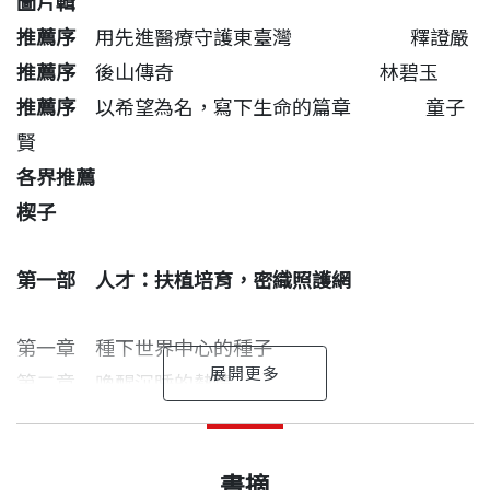
圖片輯
領花蓮慈濟醫院團隊，在資源有限的環境中，開創出
推薦序
用先進醫療守護東臺灣 釋證嚴
一條融合科技與人文的創新醫路。
推薦序
後山傳奇 林碧玉
推薦序
以希望為名，寫下生命的篇章 童子
《醫療希望在花蓮》娓娓道來的不只是醫療的挑戰與
賢
突破，更是慈濟醫療志業「守護生命、守護健康、守
各界推薦
護愛」的實踐與見證。
楔子
醫療的品質是病人安心的根，是醫德的體現；
第一部 人才：扶植培育，密織照護網
人才的培育，是志業得以傳承與深化的根本。
做為東臺灣唯一的醫學中心，
第一章 種下世界中心的種子
我肩負的不僅是醫療，更是山地與海岸的期盼。
第二章 喚醒沉睡的熱情
我要為這家醫院帶來更多有別以往的可能，
第三章 傳遞希望之炬
讓遠在東部的花蓮慈濟醫院，
楔子
用先進醫療守護東臺灣
林欣榮 口述
第四章 在偏鄉相遇的兩條醫路
出版日期
2025/10/31
與世界醫學的心臟同步跳動。
畢業於國防醫學院醫學系，後赴美國取得杜蘭大學醫
書摘
第五章 醫療的平衡之舟