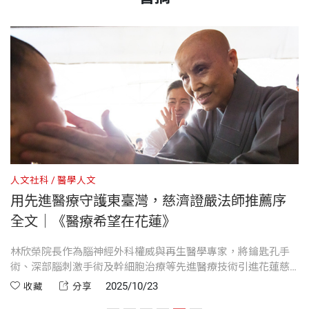
————————————
林欣榮
還記得那是2016年，春夏之際，我靜靜的在這再熟悉
釋證嚴 佛教慈濟慈善事業基金會創辦人
院管理碩士、紐約州立大學神經外科及生理學博士。
第六章 願力使命與科學
不過的地方等候。打從進到這裡，胸口那股悸動持續
書號
BGB615
卸任三軍總醫院軍職後，歷任花蓮慈濟醫院院長、中
第七章 從草地到實驗臺
✦
本書書名《醫療希望在花蓮》，既是林院長的自我
既歡喜又感恩，繼《盤山過嶺》、《能醒能走》等著
不歇，是一種努力在維持平靜心情的同時，仍然難以
國醫藥大學北港附設醫院院長、臺南市立安南醫院院
第八章 背書與背影
期許，也是展現全面實踐的宏願。願人人不忘初衷，
作後，林院長的新書《醫療希望在花蓮》就要出版面
掩飾的雀躍與敬愛。這裡是慈濟人的心靈故鄉，也是
長及多項教學與行政要職。
出版社
天下文化
繼續守護東部民眾的健康，無限的祝福！
世了。林院長是全國知名的腦神經外科權威，他首開
我的心靈歸處。
第二部 經費：醫療平權、資源共享
——
釋證嚴 佛教慈濟慈善事業基金會創辦人
先河將鑰匙孔手術、深部腦刺激手術引進臺灣之外，
致力於臨床、創新研發與再生醫學研究，獲選美國國
在等待師父的時間裡，偶爾我會把眼神收回來，一再
既是全臺將胚胎腦部神經幹細胞成功移植在巴金森氏
家發明家院士、美國科學促進會院士、美國醫學暨生
裝幀
軟皮精裝
第九章 現實的挑戰
✦
感恩林院長及每一位同仁在各專業領域的突出表
確認身上的西裝、襯衫以及領帶是否端正。扣好鈕扣
症病患的第一人，也是全球首創幹細胞治療中風的再
物工程學院院士。二○一六年，二度接任花蓮慈濟醫
第十章 一頓飯與一分承諾
現，形塑出重點連連、金獎不斷的後山慈濟醫院。而
人文社科
醫學人文
人
的西裝外套因為坐姿的影響，胸口的線條微微敞開，
生醫學專家。
院院長，以「能醒能走」為目標，帶領團隊推動細胞
第十一章 生命的風險
用先進醫療守護東臺灣，慈濟證嚴法師推薦序
金獎僅是得世間獎，最最重要是人人努力，為人為己
開本
14.8×21×2.7cm
我拉拉西裝外套，順平了下襬，也在這個輕微的拉扯
治療、精準醫療與中西醫合療，並應用人工智慧提升
第十二章 合作盛開
全文｜《醫療希望在花蓮》
開出一條「扇解脫風，除世熱惱，致法清涼」之菩提
林院長聰慧敏睿，豁達容人，眼界寬闊、用心至深。
之時，記憶將我拉回24、5年前第一次與師父見面的
照護品質，屢獲海內外重要獎項肯定。
第十三章 癌症的希望在花蓮
大道，這才是無上的珍饈與瑰寶。
他愛師父、尊敬師父，凡是有意願待在花蓮慈濟醫院
那時。
悲
林欣榮院長作為腦神經外科權威與再生醫學專家，將鑰匙孔手
2
第十四章 癌症綠色通道
印刷規格
黑白
——
林碧玉 佛教慈濟慈善事業基金會副總執行長
首
術、深部腦刺激手術及幹細胞治療等先進醫療技術引進花蓮慈
與
服務鄉親的同仁，在他眼裡都是最親近的兄弟姊妹。
他知人善任，廣邀醫界菁英結合人文，深耕慈濟醫療
第十五章 讓孩子不再被送走
人
濟醫院，並結合中西醫合療，提升東臺灣癌症、心臟及中風病
對
2025/10/23
收藏
分享
「你就是那個進口人頭的醫師啊！」證嚴法師看著我
他因樂於栽培後進，也將這些對病人有相當助益的新
特色，並積極培育年輕醫師，配合醫衛政策，與花東
患的醫療品質與治療效率。書中展現他對後進醫師的栽培、對
同