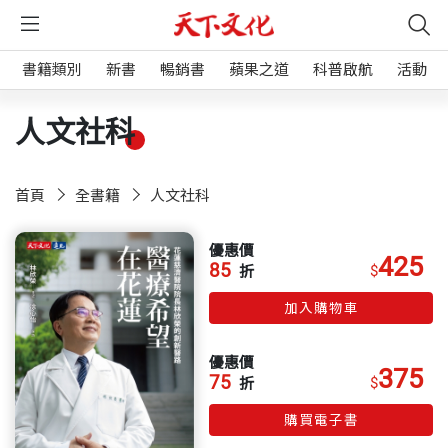
書籍類別
新書
暢銷書
蘋果之道
科普啟航
活動
人文社科
首頁
全書籍
人文社科
優惠價
425
85
$
折
加入購物車
優惠價
375
75
$
折
購買電子書