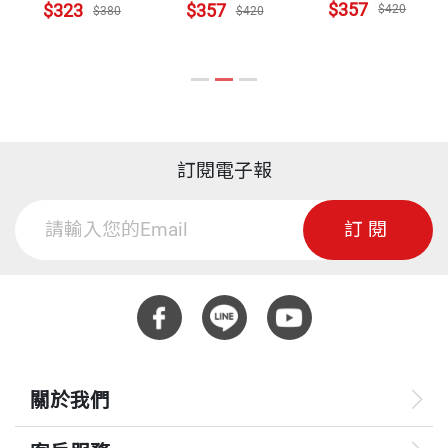
討會」募款而來。
最難能可貴的，林院長是接受現代西方頂尖醫學訓練
$357
$323
$357
$420
$380
$420
陳家麟 臺灣大學管理學院院長
的醫師，對於傳統的中醫藥（漢方），是打從心底敬
黃平璋 怡盛集團關係企業董事長
至今難忘的是，我雖然也是一身黑色西裝，但粉紅色
重接受，花蓮慈濟醫院中醫部門診一向很熱絡。他用
黃榮村 前中國醫藥大學校長、前考試院院長
的襯衫、鮮紅色的領帶，與師父身上一襲素雅的灰色
心擘劃中西醫合療的藍圖，並延攬臨床實力雄厚的中
（依姓氏筆畫排序）
僧服格格不入。那時的我不僅不了解法師的理念與信
醫師何宗融到花蓮任副院長。何副是國內少數部定教
仰文化，甚至對於法師這個人的了解，也相當薄弱。
授的中醫博士，他從拳經走向經脈，巧施妙手，曾讓
訂閱電子報
只知道，法師所創立的慈濟基金會救人無數，甚至願
一位嚴重車禍的植物人甦醒過來。
意為了健全偏鄉醫療，不惜重金建造一間醫院。因此
訂閱
當我們為研討會籌辦資金不足而煩惱時，心裡樂觀的
林院長一向倡導「中西醫合療」，對於重症、難症病
想著，或許這位善心的法師會贊助我們一些費用，好
患，即便經過手術、化療、放療，他常常將病患轉介
讓國際研討會能順利的在臺灣進行吧？
給中醫，請何副幫忙，甚至建議中醫愈早介入愈好。
中醫施針或艾灸調理身體，成果有時比預期的還要
（摘自〈楔子〉）
好。「中西醫合療」，不僅是醫療上的融合，更是慈
關於我們
濟法門中「智慧與慈悲同行」的承諾。花蓮慈濟醫院