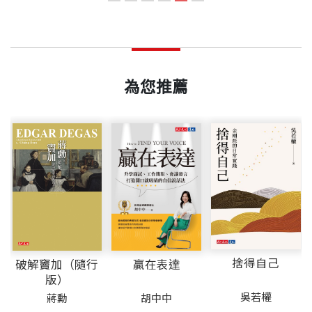
✦
林院長帶領花蓮慈濟醫院深耕地方，不僅守護了無
病患的關懷，以及醫療團隊與設備的完善規劃，充分體現「智
慈
說。
進術式傳授給年輕醫師，包括鑰匙孔手術、腦血管繞
醫療院所合作，厚植偏鄉醫療能量。他全力實踐證嚴
ISBN
9786264175920
第三部 資源：中醫科技、創研築夢
慧與慈悲同行」的醫療精神。慈濟證嚴法師為本書推薦序，肯
醫
數病人的生命，也形塑了臺灣偏鄉醫療的重要篇章。
道手術、巴金森腦晶片植入手術、腦中風及脊髓損傷
上人交付「品質提升、人才培育」的任務為使命，持
定林院長用心守護東臺灣健康的努力。
當我翻閱這本《醫療希望在花蓮》，敬意與感動油然
那時，我們彼此還是陌生人。透過一旁精舍師父對我
的細胞治療、智慧機械手臂腦導航手術、中西醫精準
續引領花蓮慈濟醫院邁向卓越。
第十六章 走進偏鄉的智慧醫療
而生。這是一部珍貴的醫療紀實，更是一段承載著人
頁數
312
的介紹，他看著我的眼光炯炯有神，對於我在兩年前
醫療，達到能醒能走的目標。
第十七章 從風暴中走來
為您推薦
道精神與希望的故事。
舉辦第一屆顱底手術研習會（1998年12月），從國
第十八章 熄燈與沉潛
——
童子賢 和碩聯合科技董事長
外引進人體頭顱訓練國內40位神經外科醫師的想法與
林院長初到花蓮時，邀請放射腫瘤專家許文林醫師
凃心怡 採訪撰文
第十九章 一場革命性的治療
重量
488
舉動，言語間與其說是驚訝，更多的是認同與肯定。
（現為院長室資深顧問）來到花蓮，並在副院長任內
一個連魚的品種都張冠李戴的漁村女兒。慈濟大學傳
第二十章 艱難中的信念催生
各界推薦
推動建立癌症醫學中心及社區醫學部，讓癌症病友不
播系畢業之後靠著一枝筆走跳生活，著有《彩虹上的
第二十一章 走在命運的邊緣
畢竟在1996年，為了讓慈濟大學醫學院學生能在解剖
必遠赴他鄉治療，對東臺灣癌症醫學的品質與發展幫
鑽石：南非》、《盤山過嶺：林欣榮教授創新之
第二十二章 懷具信念的募款
石崇良 衛生福利部部長
課中更加了解人體結構，證嚴法師就陸續在全臺展開
助很大。書中提到的王志鴻副院長，是臺灣東部第一
路》、《能醒．能走：林欣榮教授的腦醫學救命筆
第二十三章 走過地獄之路
李忠良 高林實業董事長
「大體捐贈說明會」，以《無量義經》中，「頭目腦
位能施作心導管手術的心臟內科醫師，並整合心臟內
記》、《抗疫防癆山海間：東臺灣防疫先鋒李仁智醫
第二十四章 做一個鬆動管理的院長
林俊龍 佛教慈濟醫療財團法人執行長
髓悉施於人」的大捨精神，推動大體捐贈。
外科團隊，創設24小時「救心小組」，如今更結合科
師行醫記》、《醫道：俠骨柔情──慈濟骨科的愛與
第二十五章 拓一條通往世界的路
捨得自己
破解竇加（隨行
贏在表達
林昭庚 中央研究院院士
技，大幅提升東臺灣急性心肌梗塞病患的搶救效率。
傳承》、《在傷痛深處，仍願相信：寫給每一個曾在
版）
邱泰源 臺灣大學名譽教授、前衛生福利部部長
那次的會面，是為了「第12屆國際腦血管瘤暨代謝研
醫療現場，心痛過的人》等書。
吳若權
蔣勳
胡中中
結語 一生的功課
陳良基 臺灣大學電機系名譽教授