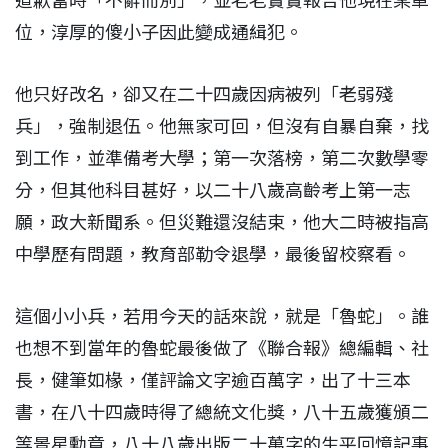
道歉當時「不辭而別」，並老老實實報告他現在某單
位，淳厚的傻小子因此變成通緝犯。
他只好改名，卻又在二十四歲因病被列「老弱殘
兵」，強制退伍。他無家可回，但沒有自暴自棄，找
到工作，並準備考大學；第一次落榜，第二次數學零
分，但其他科目甚好，以二十八歲高齡考上第一志
願，政大新聞系。但災難還沒結束，他大二時被指高
中學歷有問題，教育部勒令退學，最後留校察看。
這個小小兵，若用今天的話來說，就是「魯蛇」。誰
也想不到當年的魯蛇最後做了《聯合報》總編輯、社
長，健筆如椽，僅評論文字逾百萬字，出了十三本
書，在八十四歲時得了總統文化獎，八十五歲獲頒二
等景星勳章，八十八歲出版二十萬字的生平回憶記事