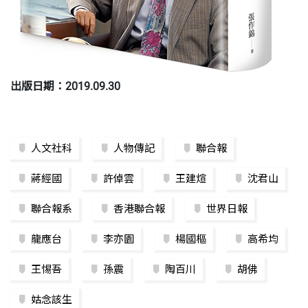
出版日期：2019.09.30​
人文社科
人物傳記
聯合報
蔣經國
許倬雲
王建煊
沈君山
聯合報系
香港聯合報
世界日報
龍應台
李亦園
楊國樞
高希均
王惕吾
孫震
陶百川
胡佛
姑念該生