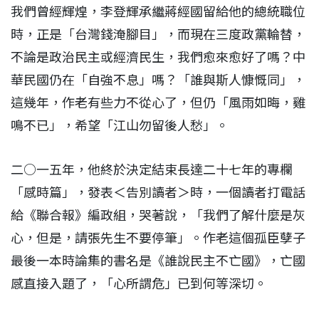
我們曾經輝煌，李登輝承繼蔣經國留給他的總統職位
時，正是「台灣錢淹腳目」，而現在三度政黨輪替，
不論是政治民主或經濟民生，我們愈來愈好了嗎？中
華民國仍在「自強不息」嗎？「誰與斯人慷慨同」，
這幾年，作老有些力不從心了，但仍「風雨如晦，雞
鳴不已」，希望「江山勿留後人愁」。
二○一五年，他終於決定結束長達二十七年的專欄
「感時篇」，發表＜告別讀者＞時，一個讀者打電話
給《聯合報》編政組，哭著說，「我們了解什麼是灰
心，但是，請張先生不要停筆」。作老這個孤臣孽子
最後一本時論集的書名是《誰說民主不亡國》，亡國
感直接入題了，「心所謂危」已到何等深切。