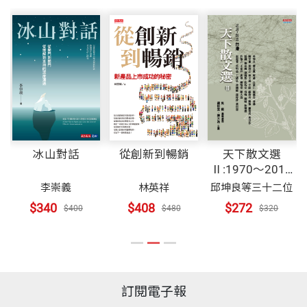
冰山對話
從創新到暢銷
天下散文選
Ⅱ:1970～2010
台灣(改版)
李崇義
林英祥
邱坤良等三十二位
$340
$408
$272
$400
$480
$320
訂閱電子報