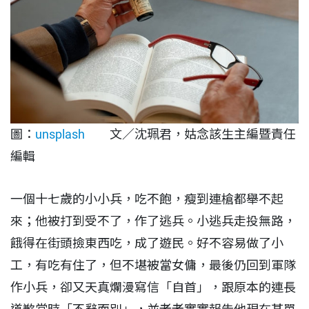
圖：
unsplash
文／沈珮君，姑念該生主編暨責任
編輯
一個十七歲的小小兵，吃不飽，瘦到連槍都舉不起
來；他被打到受不了，作了逃兵。小逃兵走投無路，
餓得在街頭撿東西吃，成了遊民。好不容易做了小
工，有吃有住了，但不堪被當女傭，最後仍回到軍隊
作小兵，卻又天真爛漫寫信「自首」，跟原本的連長