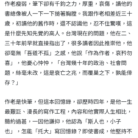
作老瘦弱，筆下卻有千鈞之力，厚重，哀傷，讀他的
書總像被人一下一下搥著胸膛。我跟作老相差近三十
歲，初讀他的舊作時，還不認識他，忍不住驚嘆，這
是什麼先知先覺的高人。台灣現在的問題，他在二、
三十年前早就直接指出了，很多讀者因此推崇他，他
卻毫無「吾道不孤」之感，他說「作為作者，哀矜勿
喜」，他憂心忡忡，「台灣幾十年的政治、社會問
題，絲毫未改，這是衰亡之兆，而覆巢之下，孰能倖
存？」
作老是快筆，但這本回憶錄，卻歷時四年，是他一生
最艱巨、漫長的寫作工程，內容和他實際人生相比，
簡約過甚，一因他謙抑，他認為「斯人也，小子
也」，怎能「托大」寫回憶錄？即使書成，他堅持不