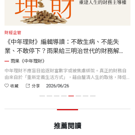
財經企管
人
地
《中年理財》編輯導讀：不敢生病、不能失
業、不敢停下？雨果給三明治世代的財務解
方，找回人生的選擇權！
雨果《中年理財》
出
中年理財不應盲目追逐財富數字或被焦慮綁架。真正的財務自
許
歷
由來自於「重新定義生活方式」，藉由釐清人生的取捨，降低
力
全
財務門檻，並搭配低成本、穩健的「指數化投資」，以拿回人
心
2026/06/26
收藏
分享
林
生的選擇權。
化
推薦閱讀