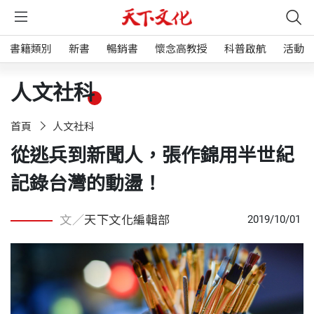
書籍類別
新書
暢銷書
懷念高教授
科普啟航
活動
人文社科
首頁
人文社科
從逃兵到新聞人，張作錦用半世紀
記錄台灣的動盪！
文／
天下文化編輯部
2019/10/01