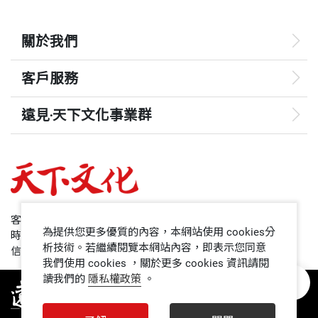
關於我們
客戶服務
遠見‧天下文化事業群
遠見
哈佛商業評論
50+
客服專線：+886 2 2662-0012
為提供您更多優質的內容，本網站使用 cookies分
時間：週一~週五9:00~12:30;13:30~17:00
領導影響力學院
析技術。若繼續閱覽本網站內容，即表示您同意
信箱：service@cwgv.com.tw
我們使用 cookies ，關於更多 cookies 資訊請閱
讀我們的
隱私權政策
。
1號課堂
未來親子