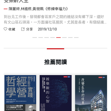
受樂齡人生
陳麗婷,林進修,黃筱珮《修練幸福力》
，
到台北工作後，發現都會區家戶之間的連結沒有鄉下深，還好
這
有文山區石頭湯，一方面讓社區居民，尤其是長者，有個結識
面
朋友的地方，不再每天單獨窩在家中，而站點的護理師或志工
2019/12/10
收藏
分享
等，也有機會將長照等訊息，透過他們逐漸傳遞出去。
推薦閱讀