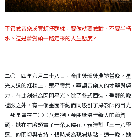
不管做音樂或賣蚵仔麵線，要做就要做對，不要半桶
水。這是蕭賀碩一路走來的人生態度。
二○一四年六月二十八日，金曲獎頒獎典禮當晚，星
光大道的紅毯上，眾星雲集，華語音樂人的才華與努
力，在此刻迸為閃閃星光。除了各式西裝、爭豔的晚
禮服之外，有一個畫面不約而同吸引了攝影師的目光
─那是曾在二○○八年抱回金曲獎最佳新人的蕭賀
碩，她在右臉頰畫了一朵太陽花，表達對「三一八學
運」的關切與支持，頓時成為現場焦點。這一晚，她