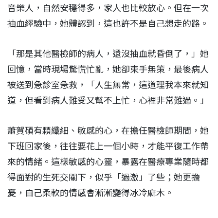
音樂人，自然安穩得多，家人也比較放心。但在一次
抽血經驗中，她體認到，這也許不是自己想走
的路。
「那是其他醫檢師的病人，還沒抽血就昏倒了，」她
回憶，當時現場驚慌忙亂，她卻束手無策，最後病人
被送到急診室急救，「人生無常，這道理我本來就知
道，但看到病人難受又幫不上忙，心裡非常難過。」
蕭賀碩有顆纖細、敏感的心，在擔任醫檢師期間，她
下班回家後，往往要花上一個小時，才能平復工作帶
來的情緒。這樣敏感的心靈，暴露在醫療專業隨時都
得面對的生死交關下，似乎「過激」了些；她更擔
憂，自己柔軟的情感會漸漸變得冰冷麻木。