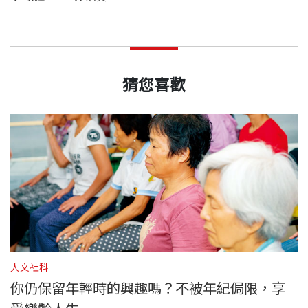
猜您喜歡
人文社科
人
律
你仍保留年輕時的興趣嗎？不被年紀侷限，享