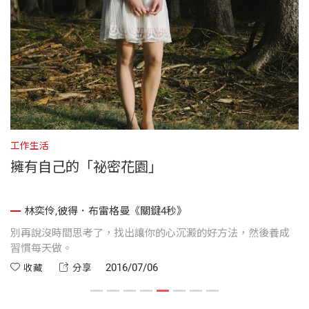
工作生活
工
擁有自己的「祕密花園」
林奕伶,彼得．布雷格曼《關鍵4秒》
別再說沒時間思考了，找出讓你的心沉澱的好方法，然後養成
要
習慣每天做。
2016/07/06
收藏
分享