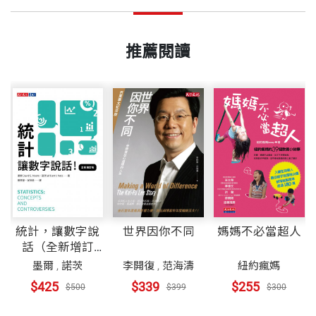
推薦閱讀
世界因你不同
媽媽不必當超人
統計，讓數字說
話（全新增訂
版）
李開復
,
范海濤
紐約瘋媽
墨爾
,
諾茨
$339
$255
$425
$399
$300
$500