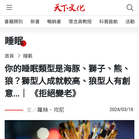
書籍類別
新書
暢銷書
懷念高教授
科普啟航
活動
睡眠
首頁
睡眠
你的睡眠類型是海豚、獅子、熊、
狼？獅型人成就較高、狼型人有創
意...｜ 《拒絕變老》
文／
蘿絲．坎尼
2024/03/18