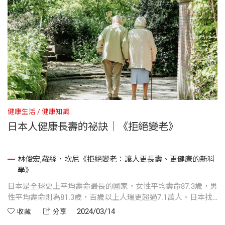
健康生活
健康知識
健
生
日本人健康長壽的祕訣｜《拒絕變老》
科
林俊宏,蘿絲．坎尼《拒絕變老：讓人更長壽、更健康的新科
學》
她
日本是全球史上平均壽命最長的國家，女性平均壽命87.3歲，男
《
了
性平均壽命則為81.3歲，百歲以上人瑞更超過7.1萬人。日本找
年
到了青春之泉嗎？以下深入探究日本人健康長壽的飲食祕訣。
的
2024/03/14
收藏
分享
型