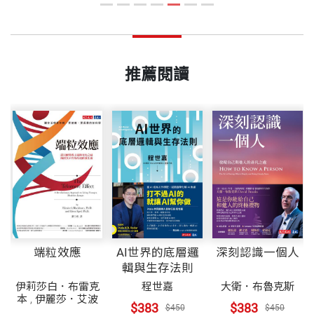
推薦閱讀
端粒效應
AI世界的底層邏
深刻認識一個人
輯與生存法則
伊莉莎白．布雷克
程世嘉
大衛．布魯克斯
本
,
伊麗莎．艾波
$383
$383
$450
$450