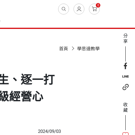
0
動
分
享
首頁
學思達教學
生、逐一打
級經營心
收
藏
2024/09/03