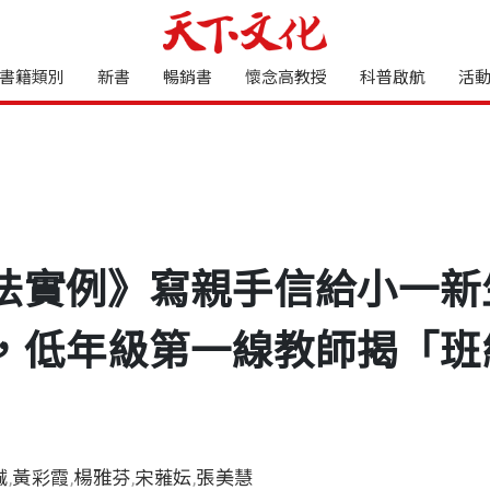
書籍類別
新書
暢銷書
懷念高教授
科普啟航
活
法實例》寫親手信給小一新
，低年級第一線教師揭「班
誠
,
黃彩霞
,
楊雅芬
,
宋蕥妘
,
張美慧