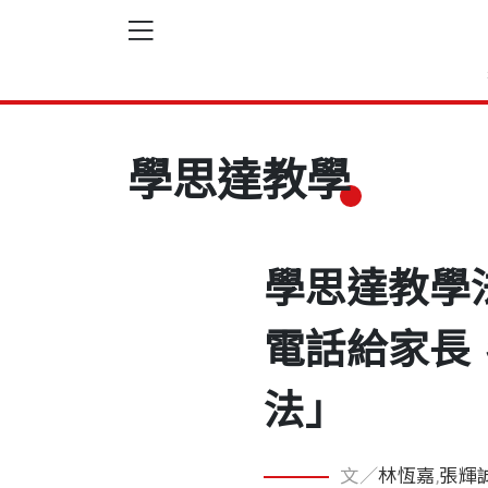
學思達教學
學思達教學
電話給家長
法」
文／
林恆嘉
,
張輝