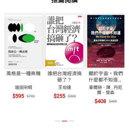
推薦閱讀
風格是一種商機
誰把台灣經濟搞
關於宇宙，我們
砸了？
什麼都不知道：
霍金也想懂的
增田宗昭
王伯達
豪爾赫．陳
,
丹尼
95%未知世界
爾．懷森
$595
$255
$700
$300
$408
$480