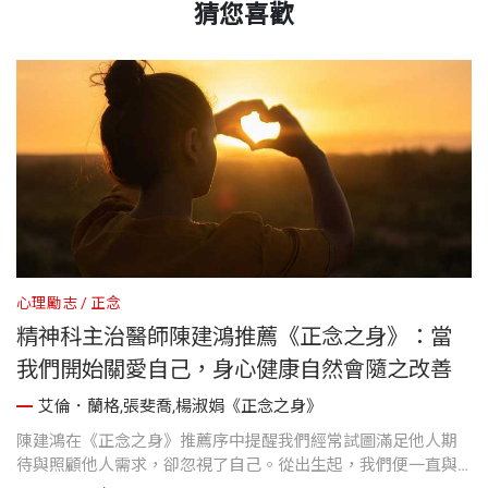
猜您喜歡
心理勵志
正念
心
精神科主治醫師陳建鴻推薦《正念之身》：當
我們開始關愛自己，身心健康自然會隨之改善
艾倫．蘭格,張斐喬,楊淑娟《正念之身》
證
陳建鴻在《正念之身》推薦序中提醒我們經常試圖滿足他人期
《
動
待與照顧他人需求，卻忽視了自己。從出生起，我們便一直與
了