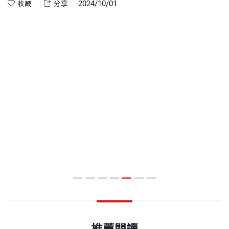
、
自己同行，但我們真的了解、愛惜自己嗎？願意花時間關照自
中
2024/10/01
收藏
分享
己的需求嗎？
我
每