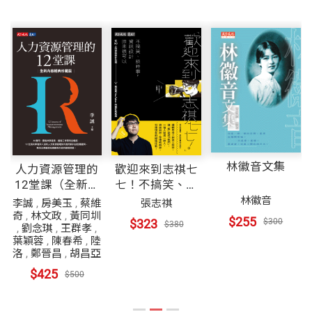
林徽音文集
人力資源管理的
歡迎來到志祺七
12堂課（全新內
七！不搞笑、談
容經典珍藏版）
時事，資訊設計
林徽音
李誠
,
房美玉
,
蔡維
張志祺
原來很可以
奇
,
林文政
,
黃同圳
$255
$323
$300
$380
,
劉念琪
,
王群孝
,
葉穎蓉
,
陳春希
,
陸
洛
,
鄭晉昌
,
胡昌亞
$425
$500