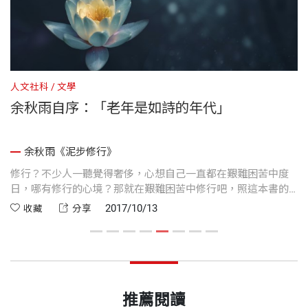
人文社科
文學
文
余秋雨自序：「老年是如詩的年代」
余秋雨《泥步修行》
生
修行？不少人一聽覺得奢侈，心想自己一直都在艱難困苦中度
把
懸
日，哪有修行的心境？那就在艱難困苦中修行吧，照這本書的
解
說法，叫做「泥步修行」。
2017/10/13
收藏
分享
推薦閱讀