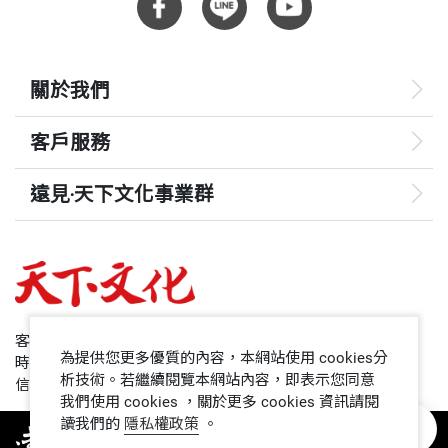
關於我們
客戶服務
遠見‧天下文化事業群
遠見
哈佛商業評論
50+
客服專線：+886 2 2662-0012
為提供您更多優質的內容，本網站使用 cookies分
時間：週一~週五9:00~12:30;13:30~17:00
領導影響力學院
析技術。若繼續閱覽本網站內容，即表示您同意
信箱：service@cwgv.com.tw
我們使用 cookies ，關於更多 cookies 資訊請閱
讀我們的
隱私權政策
。
1號課堂