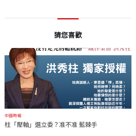
猜您喜歡
中國時報
中
柱「壓軸」選立委？准不准 藍棘手