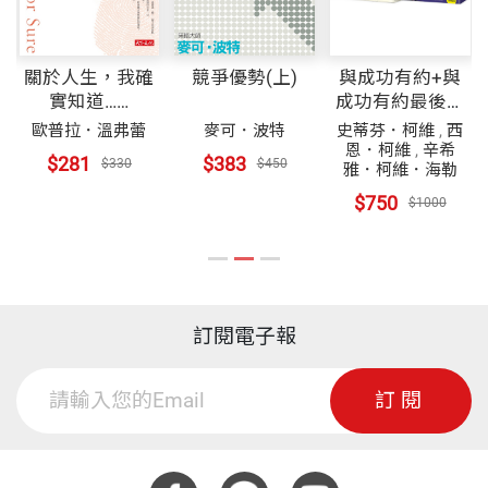
關於人生，我確
競爭優勢(上)
與成功有約+與
實知道……
成功有約最後一
堂課（2冊）
歐普拉．溫弗蕾
麥可．波特
史蒂芬．柯維
,
西
恩．柯維
,
辛希
$281
$383
$330
$450
雅．柯維．海勒
$750
$1000
訂閱電子報
訂閱