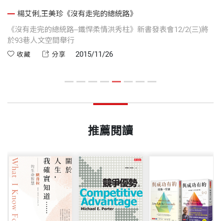
楊艾俐,王美珍《沒有走完的總統路》
追
《沒有走完的總統路--鐵悍柔情洪秀柱》新書發表會12/2(三)將
於93巷人文空間舉行
《
情
2015/11/26
收藏
分享
推薦閱讀