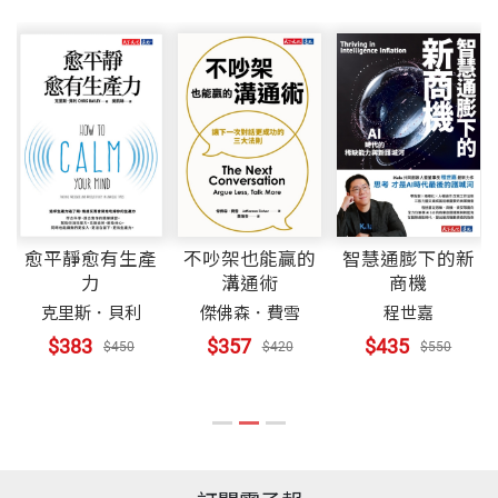
愈平靜愈有生產
不吵架也能贏的
智慧通膨下的新
力
溝通術
商機
克里斯．貝利
傑佛森．費雪
程世嘉
$383
$357
$435
$450
$420
$550