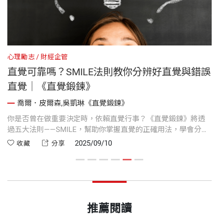
心理勵志
財經企管
心
直覺可靠嗎？SMILE法則教你分辨好直覺與錯誤
直覺｜《直覺鍛鍊》
喬爾．皮爾森,吳凱琳《直覺鍛鍊》
機
你是否曾在做重要決定時，依賴直覺行事？《直覺鍛鍊》將透
你
的
過五大法則——SMILE，幫助你掌握直覺的正確用法，學會分辨
覺
得
何時該相信它，何時應保持警覺，讓你的決策更聰明、更安
序
2025/09/10
收藏
分享
全。
生
判
推薦閱讀