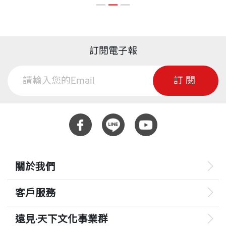
平衡、永續經營。
的初心，以價值創新、互利共榮為基底，為台灣企業
尋找突圍與永續之道。
王道，就是自己所投入的資源、能力、時間，相對高
林靜宜 採訪整理
訂閱電子報
於別人所創造的價值。所謂價值，分為現在的價值與
國立台北大學企管碩士、國立成功大學醫學院老年學
因此，本書可說是施先生畢生經營理念與價值體系的
未來的價值；四十年來，施振榮解過組織經營管理的
碩士。
具體呈現，不管是心王道的創心修練，或是六面向價
訂閱
無數難題，最後，他發現，破題的關鍵，往往在隱性
值檢視法，都是施先生自身學行合一、道術雙融的成
面向。
曾任《遠見雜誌》記者、《30》雜誌主編，現為作
果，值得細思與效行。
家、企業講師，主要著作有《引路：張淑芬與台積電
一個文明社會要進步，不能忽視隱性價值。
用智慧行善的公益足跡》、《從郭董到果凍：相信郭
從全球大局來看，「東風西漸」已經蔚為趨勢，如何
台銘》、《誠品時光》、《鼎泰豐，有溫度的完
重新體認並善用中國傳統的哲學思想，對人類文明將
2014年12月18日，是施振榮的七十歲生日。所謂人
關於我們
美》、《微笑走出自己的路：施振榮的Smile學，20
有非常重要的影響。
生七十又一回，他，要過更王道的人生，向世界推行
堂創業、創新、人生課》、《新時代，心王道》、
客戶服務
王道思維，變成施振榮的新人生使命。
《台積電的綠色力量》、《捷安特傳奇：GIANT全球
王道正是一個與時俱進的管理哲學與策略思維，尤
品牌經營學》、《時尚是門好生意》、《改變成功的
遠見‧天下文化事業群
其，面對動態的虛實整合時代，單打獨鬥已不可行，