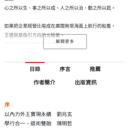
心之所以生、事之所以成、人之所以治、動之所以起。
如果把企業經營比喻成在廣闊無垠海面上航行的船隻，
王道就是指引方向的北極星，
無論這艘大船要駛往何處，
都不會迷航，
終能尋到值得開墾的土地。
目錄
序言
推薦
「王道，是我這輩子都在實踐的真理，如同亞里斯多
作者簡介
出版資訊
德所說的：『吾愛吾師，吾尤愛真理』。只是，四十
年前的我，只能隱約感覺自己走在對的方向；四十年
序
後，它竟成了我謝幕（退休）後，不得不重披戰袍，
以內力外王實現永續 劉兆玄
再登舞台的王牌！」累積四十年的經驗，施振榮希望
學行合一、道術雙融 陳明哲
透過王道，幫助台灣成為華人優質生活典範。