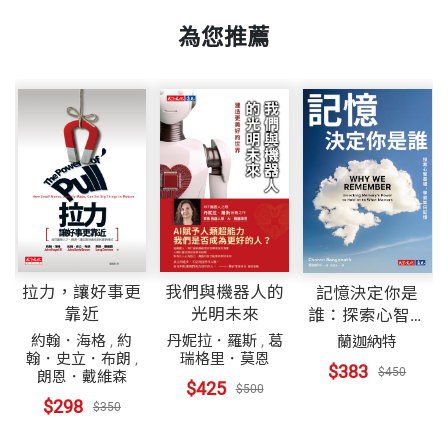
頁數
220
者，比誰的氣最長，能夠永續經營。所以，淘汰不王
幫助他們建立新世紀可持續經營的企業文化。我樂為
可能就會看得一知半解。不過，我還是會在書裡盡量
為您推薦
道的競爭者，也是一種王道。
2004年底，他正式從宏碁集團退休；2013年11月，
這本書作序。
交代清楚，我相信這個邏輯存在於大家的心中，只是
回任宏碁董事長暨執行長，領導宏碁進行轉型變革。
他還沒有面對過，不能體會；可是，有了那個邏輯，
重量
862
生命之道
（本文作者為中華文化總會會長）
隔年六月，完成階段任務後，擔任榮譽董事長。
等到事情發生的時候，也許會因為時空變化而有所不
王道，師法東方哲學的天地人合一、平衡中庸精神，
同，但還是會有一些參考價值。
它是生命意義之道。
摘自《新時代・心王道》序
因為長期關心台灣永續發展與競爭力，1988年成立智
榮文教基金會，積極推廣王道思維，目前擔任智榮基
高科技產業，或是整個台灣，都面臨了轉型升級的壓
生命的意義，在於不斷創造價值以達到永續。而從創
金會董事長，同時兼任宏碁自建雲（BYOC）首席建
力。我希望，雖然各行各業、各個時空不同，但這個
學行合一、道術雙融
造價值到永續境界，時時刻刻的變動是常態，人們也
構師，並在2015年提出智聯網的概念，希望建立一個
思維是原則性的東西，可以提供給大家做為參考，幫
陳明哲
拉力，讓好事更
我們與機器人的
記憶決定你是
透過這樣的動態，不停演化；過程中，所處生態裡的
能夠造就大、小贏家的生態圈。
每個人都有能力面對不同的挑戰。
靠近
光明未來
誰：探索心智基
利益相關者，都要因時、因地、因人因事，求取利益
礎，學習如何記
約翰．海格
,
約
丹妮拉．羅斯
,
葛
蘭迦納特
施先生一生的經歷，可說是王道企業家的最佳行踐寫
憶
翰．史立．布朗
,
瑞格里．莫恩
平衡。
此外，他也是國家文化藝術基金會董事長，並擔任宏
摘自《新時代・心王道》自序
$383
$450
朗恩．戴維森
照。從四十多年前創業，一路引領台灣科技業轉型與
$425
$500
碁、明基、緯創資通、台積電、南山人壽等公司董
$298
$350
提升，到2014年重出江湖推動宏碁第三次再造，始終
這，也是為何王道的核心精神，會是創造價值、利益
事，以及亞洲公司治理協會理事、公共電視董事。
秉持「做一個有用的人」與「利他就是最好的利己」