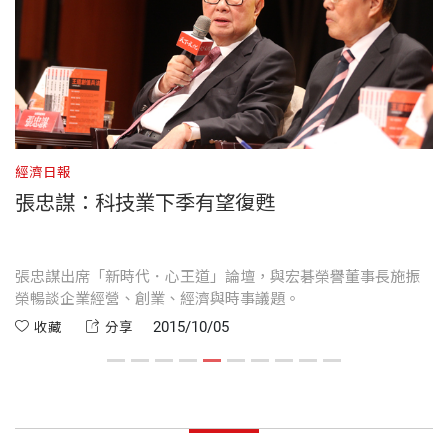
在企業經營領域，長期獲得許多國際媒體推崇，包
認輸才會贏；也總結出一些企業經營的經驗，包括：
競爭之道
出版社
天下文化
CHAPTER
3 行王道，王道行
括：2006年，《時代》雜誌評選為六十週年「亞洲英
從二十世紀末以來，新崛起的大國不曾靠發動戰爭而
反向思考的人生哲學，相信人性本善的管理制度，垂
世界正在改變獨大的局勢。美國的全球霸主地位不斷
雄」，表彰他對全球IT產業的貢獻；2003年，美國有
強大（千年來未之有也），網路使新興企業在兩、三
直分工、水平整合，以及虛擬垂直整合的企業運作模
第七章 創值的智慧
受到挑戰，新興國家與經濟體不再認為西方價值觀放
線電視新聞網（CNN）稱他是具有遠見的企業家，讓
年間，累積的產值就能超過馳名百年的老牌國際公
式。
第八章 改變世界的熱情
裝幀
平裝
諸四海皆準。
台灣在全球科技版圖上占有一席之地；甚至，創業不
司……，這些新興的「力道」如果能成為「王道」的
第九章 萬物智聯：要物聯，更要智聯
經濟日報
中
到十五年，就在1989年獲《財星》雜誌（FORTUN
諸如此類，都是我這些年累積的心得，可以把它當作
支撐，世界將因此而改變。
張忠謀：科技業下季有望復甦
於是，有許多成功企業家問施振榮，在現實商場上，
開本
14.8x21cm
E）評選為「與亞洲做生意不可不認識的二十五位人
一種不變的基本訓練，每天都要放在心上，並且徹底
結語
東方王道怎麼跟西方霸道競爭？或者，大家也常有個
宏碁不是世界上最大的公司，但是它有施振榮先生的
物」之一。同時，他也是中歐國際工商學院國際諮詢
落實。在這本書裡，對於時代的變化有一些新的思
為社會創造更多隱性價值
疑問：「因為我的創新讓競爭者被淘汰，這樣算是王
王道思維做為經營的核心精神，是一種邁向「內力外
場
張忠謀出席「新時代．心王道」論壇，與宏碁榮譽董事長施振
張
委員會委員。
維；有些東西，是現在才歸納成王道，當時並沒有這
印刷規格
套色
榮暢談企業經營、創業、經濟與時事議題。
培
道嗎？」
王」的企業模式，必能走出一條以「創造價值、利益
後記
個說法。可是，那個「道」字一直在我心裡，從這些
2015/10/05
收藏
分享
在國家社會層面，2007年，他代表總統赴澳洲雪梨出
平衡、永續經營」為核心文化的大道，可長可久。
我的王道人生／葉紫華
王道套書裡都可以看到。
其實，資源有限，競爭是必然的，在人類歷史上從未
席第十五屆亞太經濟合作會議（APEC）領袖會議；2
ISBN
4711225312811
停止過。王道也講競爭，只是它的競爭是比誰為整體
這種思維，對每一個二十一世紀的經營者而言，都能
附錄
011年，因長年對社會、國家的貢獻，獲總統頒發國
當然，有些人自己經歷過一些事、體驗過，看到我的
生態創造最多的價值，比誰最能夠平衡所有利益相關
有助於突破因利己極大化而產生的諸多瓶頸及困境，
施振榮的人生里程碑
家二等景星勳章。
書就會覺得心有戚戚焉；如果是完全沒有經歷的人，