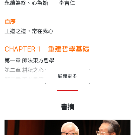
永續為終、心為始 李吉
仁
這些年，施振榮不斷在演講與專欄上推行王道，總會
自序
有人質疑：「施先生，我們身處資本主義的霸道世
王道之道，常在我心
界，你說的王道，真的可行嗎？」
CHAPTER 1 重建哲學基礎
然而，他總有許多不同的見解，例如：利他是更好的
第一章 師法東方哲學
利己、敢認輸才能贏、降價才是不斷創新的動
第二章 耕耘之心
力……。
第三章 王者風
範
所以，他會說：「或許，是老天要給我一個機會，證
王道之道，常在我心
以內力外王實現永續
施振榮 作者
CHAPTER 2
出版日期
心懷六面向價值
2015/08/31
實王道真的可行。」證據，就是他以王道三造宏碁，
1944年出生於台灣鹿港，交通大學電子工程研究所畢
一輩子都在做的事
劉兆玄
書摘
且所有的策略，都是吾道一以貫之，在宏碁的企業文
第四章 價值，隱顯並重
業，1976年與工作夥伴以新台幣一百萬元創立宏碁，
化裡，植入創造價值、利益平衡、永續經營的核心D
第五章 王道，始於永續
書號
BCB556X
並開創全球品牌Acer。
王道，是我一輩子都在做的事。從創業到現在，我有
這是一個危機四伏的最關鍵的時代，但也是實踐王道
NA。
第六章 慎
始，未兆易謀
幾個基本堅持，像是利他是最好的利己、不留一手、
精神的最佳時機。