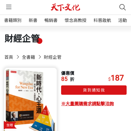
書籍類別
新書
暢銷書
懷念高教授
科普啟航
活動
財經企管
首頁
全書籍
財經企管
優惠價
187
85
$
折
貨到通知我
※大量團購需求請點擊洽詢