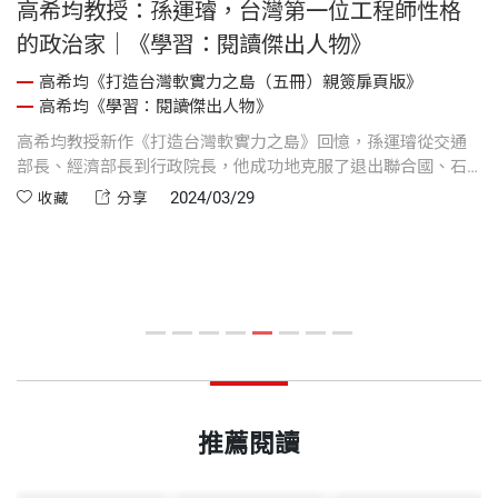
高希均教授：孫運璿，台灣第一位工程師性格
的政治家｜《學習：閱讀傑出人物》
高希均《打造台灣軟實力之島（五冊）親簽扉頁版》
高希均《學習：閱讀傑出人物》
是
高希均教授新作《打造台灣軟實力之島》回憶，孫運璿從交通
高
版
部長、經濟部長到行政院長，他成功地克服了退出聯合國、石
歲
以
油風暴、中日斷交、中美斷交等的衝擊，又克服了重重困難，
了
2024/03/29
收藏
分享
5
完成了十大建設；又積極推動「六年經建計畫」，完成12項建
企
典
設；此刻再來回顧新竹科學園區的啟用與積體電路投資的推
動，更產生了深遠的影響。
推薦閱讀