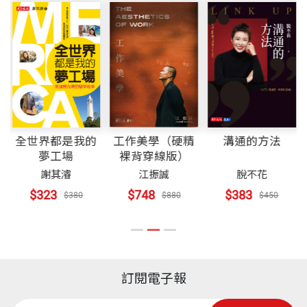
全世界都是我的
工作美學（硬精
溝通的方法
修
夢工場
裸背穿線版）
謝其濬
江振誠
脫不花
$323
$748
$383
$380
$880
$450
訂閱電子報