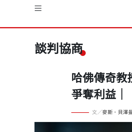
談判協商
哈佛傳奇教
爭奪利益｜
文／
麥斯．貝澤