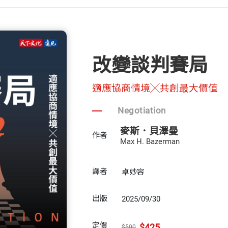
改變談判賽局
適應協商情境╳共創最大價值
Negotiation
麥斯．貝澤曼
作者
Max H. Bazerman
譯者
卓妙容
出版
2025/09/30
定價
$425
$500