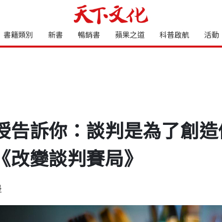
書籍類別
新書
暢銷書
蘋果之道
科普啟航
活動
授告訴你：談判是為了創造
《改變談判賽局》
曼